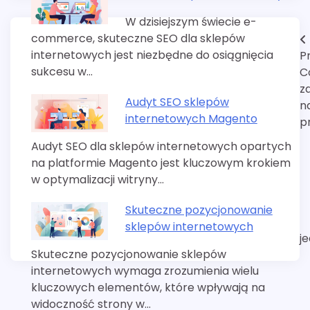
W dzisiejszym świecie e-
commerce, skuteczne SEO dla sklepów
Nawigacja
internetowych jest niezbędne do osiągnięcia
P
wpisu
sukcesu w…
C
z
Audyt SEO sklepów
n
internetowych Magento
p
Audyt SEO dla sklepów internetowych opartych
na platformie Magento jest kluczowym krokiem
w optymalizacji witryny…
Skuteczne pozycjonowanie
sklepów internetowych
j
Skuteczne pozycjonowanie sklepów
internetowych wymaga zrozumienia wielu
kluczowych elementów, które wpływają na
widoczność strony w…