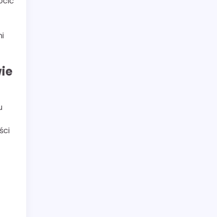
ócić
i
wie
u
ści