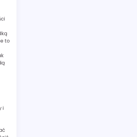
ci
dką
e to
ak
ią
 i
dać