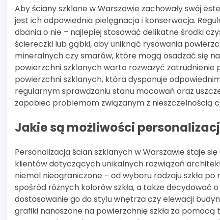
Aby ściany szklane w Warszawie zachowały swój estet
jest ich odpowiednia pielęgnacja i konserwacja. Regu
dbania o nie – najlepiej stosować delikatne środki c
ściereczki lub gąbki, aby uniknąć rysowania powierz
mineralnych czy smarów, które mogą osadzać się na 
powierzchni szklanych warto rozważyć zatrudnienie pr
powierzchni szklanych, która dysponuje odpowiedn
regularnym sprawdzaniu stanu mocowań oraz uszcze
zapobiec problemom związanym z nieszczelnością cz
Jakie są możliwości personalizac
Personalizacja ścian szklanych w Warszawie staje si
klientów dotyczących unikalnych rozwiązań architekt
niemal nieograniczone – od wyboru rodzaju szkła po 
spośród różnych kolorów szkła, a także decydować o
dostosowanie go do stylu wnętrza czy elewacji bud
grafiki nanoszone na powierzchnię szkła za pomocą t