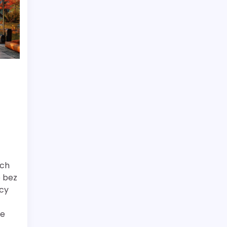
ach
e bez
acy
ne