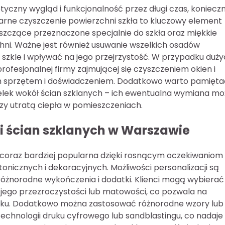
yczny wygląd i funkcjonalność przez długi czas, koniecz
larne czyszczenie powierzchni szkła to kluczowy element
zyszczące przeznaczone specjalnie do szkła oraz miękkie
chni. Ważne jest również usuwanie wszelkich osadów
szkle i wpływać na jego przejrzystość. W przypadku duż
ofesjonalnej firmy zajmującej się czyszczeniem okien i
im sprzętem i doświadczeniem. Dodatkowo warto pamięta
lek wokół ścian szklanych – ich ewentualna wymiana mo
y utratą ciepła w pomieszczeniach.
ji ścian szklanych w Warszawie
ę coraz bardziej popularna dzięki rosnącym oczekiwaniom
onicznych i dekoracyjnych. Możliwości personalizacji są
różnorodne wykończenia i dodatki. Klienci mogą wybierać
 jego przezroczystości lub matowości, co pozwala na
ynku. Dodatkowo można zastosować różnorodne wzory lub
echnologii druku cyfrowego lub sandblastingu, co nadaje