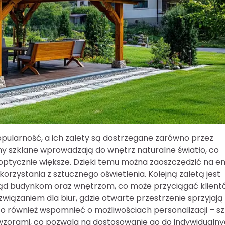
pularność, a ich zalety są dostrzegane zarówno przez
any szklane wprowadzają do wnętrz naturalne światło, co
 i optycznie większe. Dzięki temu można zaoszczędzić na en
orzystania z sztucznego oświetlenia. Kolejną zaletą jest
ląd budynkom oraz wnętrzom, co może przyciągać klientó
wiązaniem dla biur, gdzie otwarte przestrzenie sprzyjają
o również wspomnieć o możliwościach personalizacji – sz
zorami, co pozwala na dostosowanie go do indywidualn