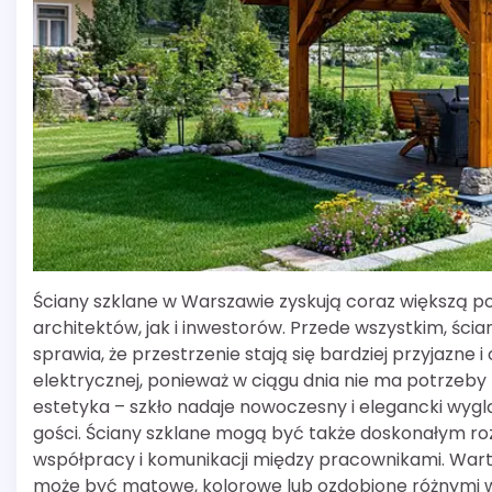
Ściany szklane w Warszawie zyskują coraz większą po
architektów, jak i inwestorów. Przede wszystkim, ści
sprawia, że przestrzenie stają się bardziej przyjazne
elektrycznej, ponieważ w ciągu dnia nie ma potrzeby k
estetyka – szkło nadaje nowoczesny i elegancki wyg
gości. Ściany szklane mogą być także doskonałym roz
współpracy i komunikacji między pracownikami. Wart
może być matowe, kolorowe lub ozdobione różnymi w