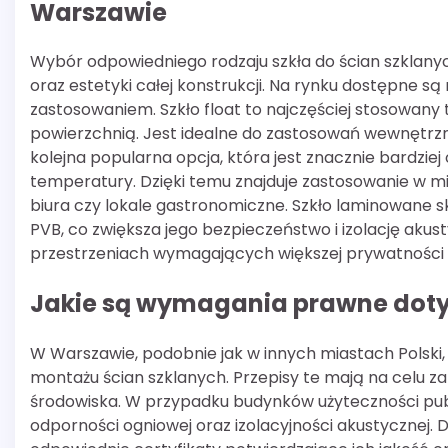
Warszawie
Wybór odpowiedniego rodzaju szkła do ścian szklany
oraz estetyki całej konstrukcji. Na rynku dostępne są 
zastosowaniem. Szkło float to najczęściej stosowany 
powierzchnią. Jest idealne do zastosowań wewnętrz
kolejna popularna opcja, która jest znacznie bardzi
temperatury. Dzięki temu znajduje zastosowanie w m
biura czy lokale gastronomiczne. Szkło laminowane sk
PVB, co zwiększa jego bezpieczeństwo i izolację akus
przestrzeniach wymagających większej prywatności
Jakie są wymagania prawne doty
W Warszawie, podobnie jak w innych miastach Polski
montażu ścian szklanych. Przepisy te mają na celu
środowiska. W przypadku budynków użyteczności publ
odporności ogniowej oraz izolacyjności akustycznej