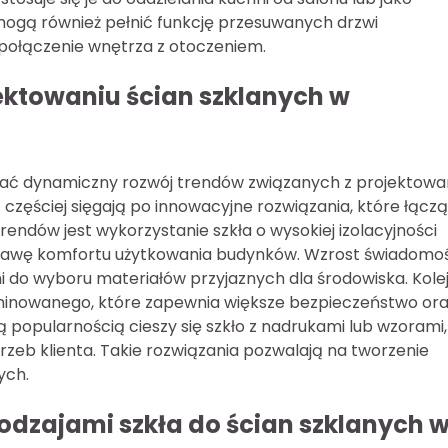
mogą również pełnić funkcję przesuwanych drzwi
połączenie wnętrza z otoczeniem.
ektowaniu ścian szklanych w
ać dynamiczny rozwój trendów związanych z projektow
z częściej sięgają po innowacyjne rozwiązania, które łączą
endów jest wykorzystanie szkła o wysokiej izolacyjności
oprawę komfortu użytkowania budynków. Wzrost świadomo
nni do wyboru materiałów przyjaznych dla środowiska. Kol
aminowanego, które zapewnia większe bezpieczeństwo or
ą popularnością cieszy się szkło z nadrukami lub wzorami,
eb klienta. Takie rozwiązania pozwalają na tworzenie
ych.
rodzajami szkła do ścian szklanych 