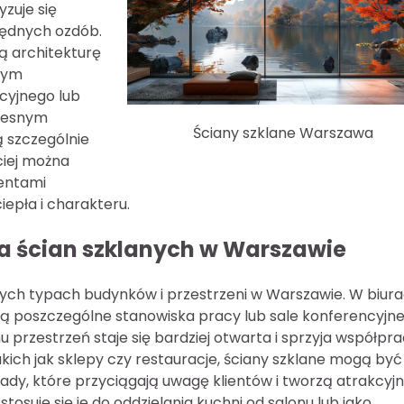
zuje się
zbędnych ozdób.
ą architekturę
nnym
cyjnego lub
zesnym
Ściany szklane Warszawa
ą szczególnie
ciej można
entami
epła i charakteru.
ia ścian szklanych w Warszawie
nych typach budynków i przestrzeni w Warszawie. W biur
ają poszczególne stanowiska pracy lub sale konferencyjn
 przestrzeń staje się bardziej otwarta i sprzyja współpr
ich jak sklepy czy restauracje, ściany szklane mogą być
dy, które przyciągają uwagę klientów i tworzą atrakcyj
osuje się je do oddzielania kuchni od salonu lub jako