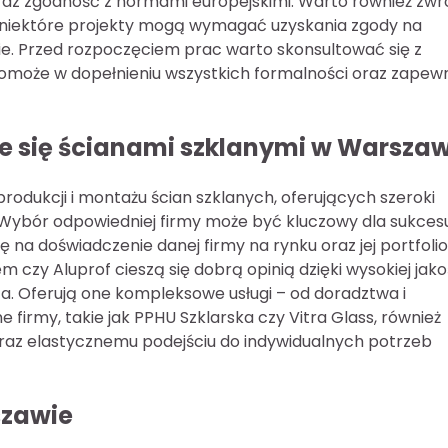
oraz zgodność z normami europejskimi. Warto również zwr
 niektóre projekty mogą wymagać uzyskania zgody na
ie. Przed rozpoczęciem prac warto skonsultować się z
pomoże w dopełnieniu wszystkich formalności oraz zapewn
ce się ścianami szklanymi w Warsza
produkcji i montażu ścian szklanych, oferujących szeroki
 Wybór odpowiedniej firmy może być kluczowy dla sukces
 na doświadczenie danej firmy na rynku oraz jej portfolio
m czy Aluprof cieszą się dobrą opinią dzięki wysokiej jako
a. Oferują one kompleksowe usługi – od doradztwa i
firmy, takie jak PPHU Szklarska czy Vitra Glass, również
raz elastycznemu podejściu do indywidualnych potrzeb
szawie