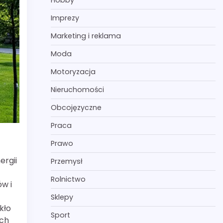
Hobby
Imprezy
Marketing i reklama
Moda
Motoryzacja
Nieruchomości
Obcojęzyczne
Praca
Prawo
ergii
Przemysł
Rolnictwo
w i
Sklepy
kło
Sport
ych