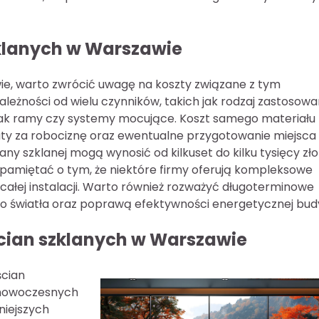
zklanych w Warszawie
e, warto zwrócić uwagę na koszty związane z tym
ależności od wielu czynników, takich jak rodzaj zastosow
 jak ramy czy systemy mocujące. Koszt samego materiału 
aty za robociznę oraz ewentualne przygotowanie miejsca
 szklanej mogą wynosić od kilkuset do kilku tysięcy zło
 pamiętać o tym, że niektóre firmy oferują kompleksowe
całej instalacji. Warto również rozważyć długoterminowe
o światła oraz poprawą efektywności energetycznej bud
 ścian szklanych w Warszawie
ścian
 nowoczesnych
niejszych