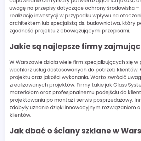
odpowiednie certyfikaty potwierdzające ich jakość 
uwagę na przepisy dotyczące ochrony środowiska –
realizację inwestycji w przypadku wpływu na otoczen
architektem lub specjalistą ds. budownictwa, który 
zgodność projektu z obowiązującymi przepisami.
Jakie są najlepsze firmy zajmują
W Warszawie działa wiele firm specjalizujących się w 
wachlarz usług dostosowanych do potrzeb klientów.
projektu oraz jakości wykonania. Warto zwrócić uwagę
zrealizowanych projektów. Firmy takie jak Glass Syste
materiałom oraz profesjonalnemu podejściu do klient
projektowania po montaż i serwis posprzedażowy. Inne 
zdobyły uznanie dzięki innowacyjnym rozwiązaniom o
klientów.
Jak dbać o ściany szklane w War