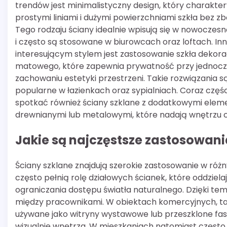
trendów jest minimalistyczny design, który charaktery
prostymi liniami i dużymi powierzchniami szkła bez 
Tego rodzaju ściany idealnie wpisują się w nowoczesn
i często są stosowane w biurowcach oraz loftach. I
interesującym stylem jest zastosowanie szkła dekora
matowego, które zapewnia prywatność przy jednoc
zachowaniu estetyki przestrzeni. Takie rozwiązania s
popularne w łazienkach oraz sypialniach. Coraz częś
spotkać również ściany szklane z dodatkowymi elem
drewnianymi lub metalowymi, które nadają wnętrzu ci
Jakie są najczęstsze zastosowan
Ściany szklane znajdują szerokie zastosowanie w róż
często pełnią rolę działowych ścianek, które oddziel
ograniczania dostępu światła naturalnego. Dzięki temu
między pracownikami. W obiektach komercyjnych, tak
używane jako witryny wystawowe lub przeszklone fasa
wizualnie wnętrza. W mieszkaniach natomiast często st