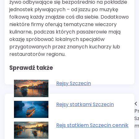
żywo odbywające się bezpośrednio na pokładzie
jednostek pływających – od jazzu po muzykę
folkową każdy znajdzie coś dla siebie. Dodatkowo
niektóre firmy oferują tematyczne wieczory
kulinarne, podczas których pasażerowie mają
okazję spróbować lokalnych specjałów
przygotowanych przez znanych kucharzy lub
restauratorów regionu.
Sprawdź także
Rejsy Szczecin
Nawigacja
Rejsy statkami Szczecin
P
wpisu
S
Rejs statkiem Szczecin cennik
m