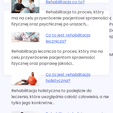
Rehabilitacja co to?
Rehabilitacja to proces, który
ma na celu przywrócenie pacjentowi sprawności
Nawigacja
fizycznej oraz psychicznej po urazach,…
P
wpisu
D
Co to jest rehabilitacja
sp
lecznicza?
Rehabilitacja lecznicza to proces, który ma na
M
celu przywrócenie pacjentom sprawności
fizycznej oraz poprawę jakości…
Co to jest rehabilitacja
holistyczna?
Rehabilitacja holistyczna to podejście do
leczenia, które uwzględnia całość człowieka, a nie
tylko jego konkretne…