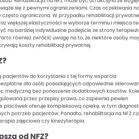
osób. Rehabilitacja na NFZ może być atrakcyjna ze wzglę
wiąże się z pewnymi ograniczeniami. Czas oczekiwania n
 często ograniczona. W przypadku rehabilitacji prywatnej
z większej elastyczności w wyborze terminu i miejsca ter
zyć na bardziej indywidualne podejście ze strony terapeu
arto również zwrócić uwagę na to, że niektóre osoby mo
wają koszty rehabilitacji prywatnej.
Z?
ją pacjentów do korzystania z tej formy wsparcia
 bezpłatne dla osób posiadających odpowiednie skierowan
moc medyczną bez ponoszenia dodatkowych kosztów. Kole
 regulowana przez przepisy prawa, co zapewnia pewien
le placówek oferuje kompleksową opiekę, w tym diagnos
ych potrzeb pacjentów. Ponadto, rehabilitacja na NFZ c
 terapia zajęciowa czy kinezyterapia.
epsza od NFZ?