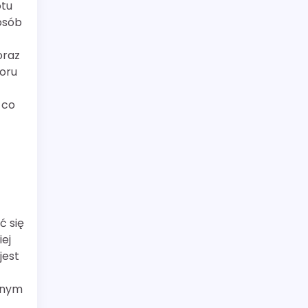
otu
osób
oraz
boru
 co
ć się
ej
jest
zonym