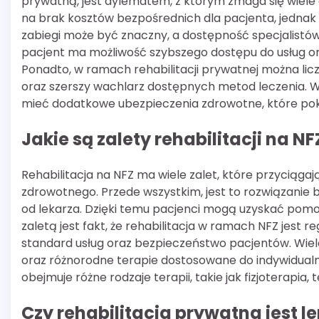
prywatną, jest dylematem, z którym zmaga się wiele 
na brak kosztów bezpośrednich dla pacjenta, jednak 
zabiegi może być znaczny, a dostępność specjalistów
pacjent ma możliwość szybszego dostępu do usług ora
Ponadto, w ramach rehabilitacji prywatnej można lic
oraz szerszy wachlarz dostępnych metod leczenia. W
mieć dodatkowe ubezpieczenia zdrowotne, które pokry
Jakie są zalety rehabilitacji na NF
Rehabilitacja na NFZ ma wiele zalet, które przyciąga
zdrowotnego. Przede wszystkim, jest to rozwiązanie
od lekarza. Dzięki temu pacjenci mogą uzyskać po
zaletą jest fakt, że rehabilitacja w ramach NFZ jest
standard usług oraz bezpieczeństwo pacjentów. Wie
oraz różnorodne terapie dostosowane do indywidualn
obejmuje różne rodzaje terapii, takie jak fizjoterapia,
Czy rehabilitacja prywatna jest l