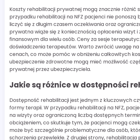
Koszty rehabilitacji prywatnej mogą znacznie różnić
przypadku rehabilitacji na NFZ pacjenci nie ponosz
liczyć się z długim czasem oczekiwania oraz ograniczo
prywatna wiąże się z koniecznością opłacenia wizyt 
finansowym dla wielu osób. Ceny za sesje terapeutycz
doświadczenia terapeutów. Warto zwrócić uwagę na to,
cenach, co może pomóc w obniżeniu całkowitych ko
ubezpieczenie zdrowotne mogą mieć możliwość części
prywatnej przez ubezpieczyciela.
Jakie są różnice w dostępności reh
Dostępność rehabilitacji jest jednym z kluczowych 
formy terapii. W przypadku rehabilitacji na NFZ, pac
na wizyty oraz ograniczoną liczbą dostępnych termi
obciążeniem, co skutkuje tym, że pacjenci mogą czek
może być szczególnie problematyczne dla osób, któr
schorzenia przewlekłe. Z drugiej strony, rehabilitacj