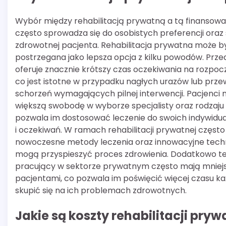
Wybór między rehabilitacją prywatną a tą finansow
często sprowadza się do osobistych preferencji oraz 
zdrowotnej pacjenta. Rehabilitacja prywatna może b
postrzegana jako lepsza opcja z kilku powodów. Prz
oferuje znacznie krótszy czas oczekiwania na rozpocz
co jest istotne w przypadku nagłych urazów lub prze
schorzeń wymagających pilnej interwencji. Pacjenci 
większą swobodę w wyborze specjalisty oraz rodzaju t
pozwala im dostosować leczenie do swoich indywidu
i oczekiwań. W ramach rehabilitacji prywatnej częst
nowoczesne metody leczenia oraz innowacyjne techn
mogą przyspieszyć proces zdrowienia. Dodatkowo t
pracujący w sektorze prywatnym często mają mniejs
pacjentami, co pozwala im poświęcić więcej czasu ka
skupić się na ich problemach zdrowotnych.
Jakie są koszty rehabilitacji pry