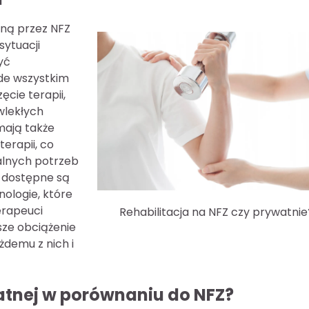
aną przez NFZ
sytuacji
yć
ede wszystkim
ęcie terapii,
wlekłych
mają także
erapii, co
alnych potrzeb
o dostępne są
ologie, które
erapeuci
Rehabilitacja na NFZ czy prywatnie
ze obciążenie
żdemu z nich i
watnej w porównaniu do NFZ?