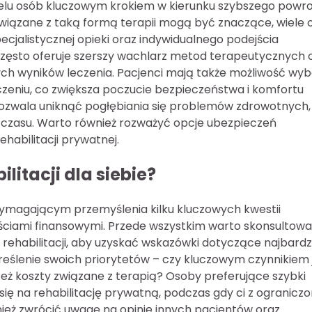
ielu osób kluczowym krokiem w kierunku szybszego powr
związane z taką formą terapii mogą być znaczące, wiele 
ecjalistycznej opieki oraz indywidualnego podejścia
często oferuje szerszy wachlarz metod terapeutycznych 
ych wyników leczenia. Pacjenci mają także możliwość wy
czeniu, co zwiększa poczucie bezpieczeństwa i komfortu
pozwala uniknąć pogłębiania się problemów zdrowotnych,
 czasu. Warto również rozważyć opcje ubezpieczeń
abilitacji prywatnej.
litacji dla siebie?
 wymagającym przemyślenia kilku kluczowych kwestii
ciami finansowymi. Przede wszystkim warto skonsultowa
rehabilitacji, aby uzyskać wskazówki dotyczące najbardzi
reślenie swoich priorytetów – czy kluczowym czynnikiem 
 też koszty związane z terapią? Osoby preferujące szybki
ię na rehabilitację prywatną, podczas gdy ci z ogranic
ież zwrócić uwagę na opinie innych pacjentów oraz