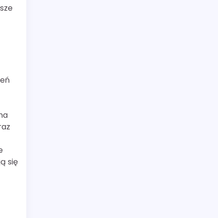
psze
zeń
 na
raz
e
ą się