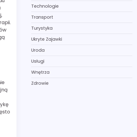
du
Technologie
a
,
Transport
apii.
Turystyka
tów
gą
Ukryte Zajawki
Uroda
Usługi
Wnętrza
ie
Zdrowie
jną
tykę
zęsto