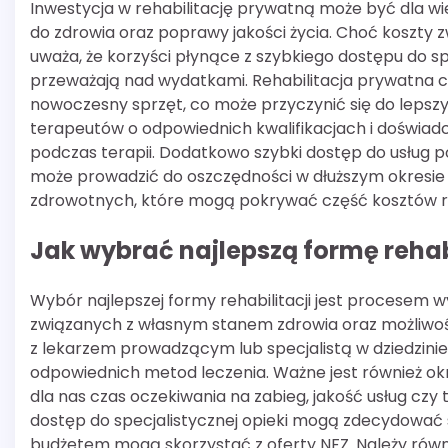
Inwestycja w rehabilitację prywatną może być dla w
do zdrowia oraz poprawy jakości życia. Choć koszty 
uważa, że korzyści płynące z szybkiego dostępu do sp
przeważają nad wydatkami. Rehabilitacja prywatna 
nowoczesny sprzęt, co może przyczynić się do lepsz
terapeutów o odpowiednich kwalifikacjach i doświad
podczas terapii. Dodatkowo szybki dostęp do usług 
może prowadzić do oszczędności w dłuższym okresie
zdrowotnych, które mogą pokrywać część kosztów reh
Jak wybrać najlepszą formę rehabi
Wybór najlepszej formy rehabilitacji jest procesem
związanych z własnym stanem zdrowia oraz możliwoś
z lekarzem prowadzącym lub specjalistą w dziedzinie 
odpowiednich metod leczenia. Ważne jest również ok
dla nas czas oczekiwania na zabieg, jakość usług czy
dostęp do specjalistycznej opieki mogą zdecydować s
budżetem mogą skorzystać z oferty NFZ. Należy równ