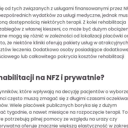
 się od tych związanych z usługami finansowanymi przez N
ą bezpośrednich wydatków za usługi medyczne, jednak mu
ną dostępnością niektórych terapii. Z kolei rehabilitacja
i zabiegów z własnej kieszeni, co może być dużym obciąże
ne mogą się różnić w zależności od lokalizacji placówki o
 że niektóre kliniki oferują pakiety usług w atrakcyjnyc
sztów leczenia. Dodatkowo osoby posiadające dodatkow
owego lub całkowitego pokrycia kosztów rehabilitacji
abilitacji na NFZ i prywatnie?
czynników, które wpływają na decyzję pacjentów o wyborz
jenci często muszą zmagać się z długimi czasami oczekiwa
nów. Wiele placówek publicznych boryka się z dużym
ać tygodnie, a nawet miesiące na rozpoczęcie terapii. To
e potrzebują pilnej pomocy ze względu na urazy czy
a prywatna oferuje znacznie większą elastyczność w zakres