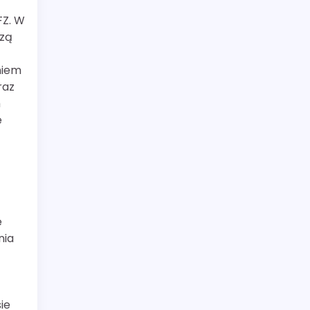
FZ. W
szą
niem
raz
h
e
e
nia
ie