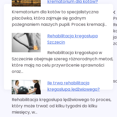
krematorium dla kotów?
Krematorium dla kotów to specjalistyczna
Nawigacja
placówka, która zajmuje się godnym
P
wpisu
pożegnaniem naszych pupili. Proces kremacji…
R
k
Rehabilitacja kręgosłupa
ja
Szczecin
z
Rehabilitacja kręgosłupa w
Szczecinie obejmuje szereg różnorodnych metod,
które mają na celu przywrócenie sprawności
oraz…
s
Ile trwa rehabilitacja
kręgosłupa lędźwiowego?
Rehabilitacja kręgosłupa lędźwiowego to proces,
który może trwać od kilku tygodni do kilku
miesięcy, w…