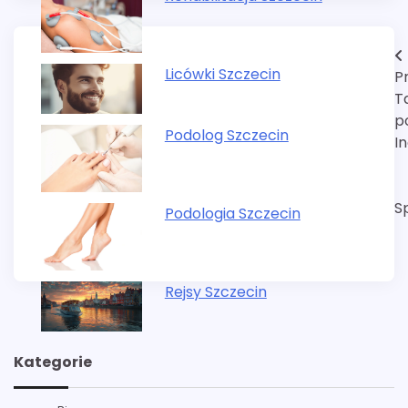
Nawigacja
Licówki Szczecin
P
wpisu
T
p
Podolog Szczecin
I
S
Podologia Szczecin
Rejsy Szczecin
Kategorie