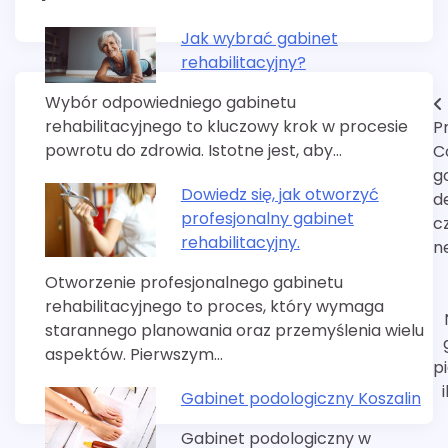
Jak wybrać gabinet
rehabilitacyjny?
Wybór odpowiedniego gabinetu
Nawigacja
rehabilitacyjnego to kluczowy krok w procesie
P
wpisu
powrotu do zdrowia. Istotne jest, aby…
C
g
Dowiedz się, jak otworzyć
d
profesjonalny gabinet
c
rehabilitacyjny.
n
Otworzenie profesjonalnego gabinetu
rehabilitacyjnego to proces, który wymaga
starannego planowania oraz przemyślenia wielu
aspektów. Pierwszym…
pi
Gabinet podologiczny Koszalin
Gabinet podologiczny w