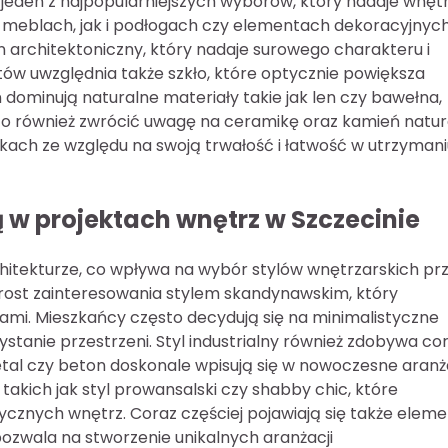
o jeden z najpopularniejszych wyborów, który nadaje wnę
w meblach, jak i podłogach czy elementach dekoracyjnych
n architektoniczny, który nadaje surowego charakteru i
ektów uwzględnia także szkło, które optycznie powiększa
 dominują naturalne materiały takie jak len czy bawełna,
rto również zwrócić uwagę na ceramikę oraz kamień natur
kach ze względu na swoją trwałość i łatwość w utrzymani
ą w projektach wnętrz w Szczecinie
architekturze, co wpływa na wybór stylów wnętrzarskich pr
rost zainteresowania stylem skandynawskim, który
rami. Mieszkańcy często decydują się na minimalistyczne
tanie przestrzeni. Styl industrialny również zdobywa co
etal czy beton doskonale wpisują się w nowoczesne aranż
akich jak styl prowansalski czy shabby chic, które
cznych wnętrz. Coraz częściej pojawiają się także elem
 pozwala na stworzenie unikalnych aranżacji