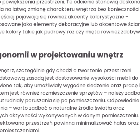
 powiększenia przestrzeni. Te odcienie stanowią doskona
la na łatwą zmianę charakteru wnętrza bez konieczności
ciej pojawiają się również akcenty kolorystyczne –
tosowane jako elementy dekoracyjne lub akcentowe ścian
we kolory takie jak pudrowy róż czy mięta również zdobyw
rgonomii w projektowaniu wnętrz
ętrz, szczególnie gdy chodzi o tworzenie przestrzeni
odstawową zasadą jest dostosowanie wysokości mebli do
ione tak, aby umożliwiały wygodne siedzenie oraz pracę
m jest również rozmieszczenie sprzętów – należy zadba
 utrudniały poruszania się po pomieszczeniu. Odpowiednie
a – warto zadbać o naturalne źródła światła oraz
ych aktywności wykonywanych w danym pomieszczeniu.
rojektowana przestrzeń powinna minimalizować hałas oraz
omieszczeniami.