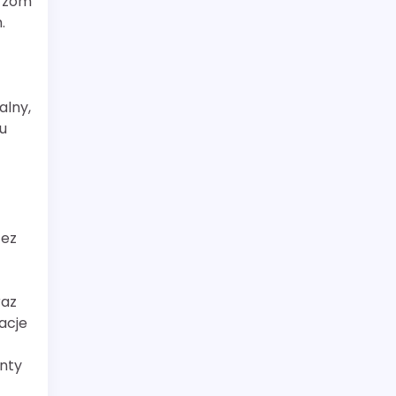
trzom
.
alny,
u
zez
raz
acje
enty