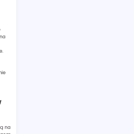
e
ona
e.
nie
w
ją na