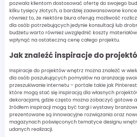
pozwala klientom dostosować ofertę do swojego bud
kilku tysięcy złotych, a bardziej zaawansowane kon
również to, że niektóre biura oferują możliwość rozli
dla osób potrzebujących jedynie konsultacji lub dro
budżetu warto również uwzględnić koszty materiałó
wpłynąć na ostateczną cenę całego projektu.
Jak znaleźć inspiracje do projekt
Inspiracje do projektów wnętrz można znaleźć w wiel
dla osób poszukujących pomysłów na aranżację swoic
przeszukiwanie internetu – portale takie jak Pintere
które mogą stać się inspiracją dla własnych projekt
dekoracjami, gdzie często można zobaczyć gotowe ar
źródłem inspiracji mogą być targi i wystawy branżow
prezentowane są innowacyjne rozwiązania oraz nowoś
magazynach poświęconych tematyce designu wnętrz –
udanych realizacji.