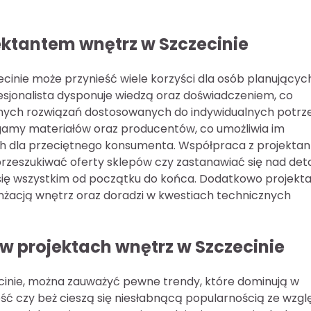
jektantem wnętrz w Szczecinie
cinie może przynieść wiele korzyści dla osób planującyc
esjonalista dysponuje wiedzą oraz doświadczeniem, co
znych rozwiązań dostosowanych do indywidualnych potrz
j gamy materiałów oraz producentów, co umożliwia im
h dla przeciętnego konsumenta. Współpraca z projekta
przeszukiwać oferty sklepów czy zastanawiać się nad det
 się wszystkim od początku do końca. Dodatkowo projekt
żacją wnętrz oraz doradzi w kwestiach technicznych
 w projektach wnętrz w Szczecinie
cinie, można zauważyć pewne trendy, które dominują w
arość czy beż cieszą się niesłabnącą popularnością ze wzgl