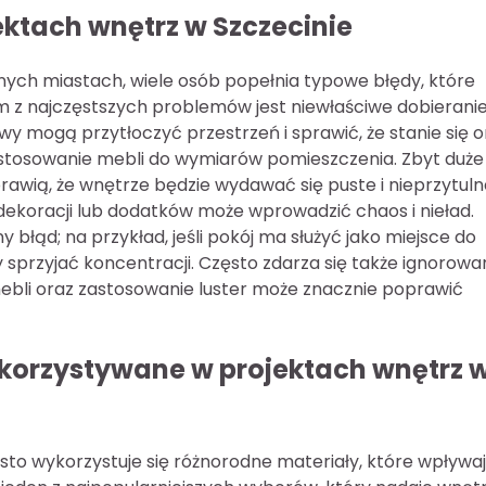
ektach wnętrz w Szczecinie
nnych miastach, wiele osób popełnia typowe błędy, które
 z najczęstszych problemów jest niewłaściwe dobierani
 mogą przytłoczyć przestrzeń i sprawić, że stanie się 
ostosowanie mebli do wymiarów pomieszczenia. Zbyt duże
wią, że wnętrze będzie wydawać się puste i nieprzytuln
dekoracji lub dodatków może wprowadzić chaos i nieład.
y błąd; na przykład, jeśli pokój ma służyć jako miejsce do
sprzyjać koncentracji. Często zdarza się także ignorowa
ebli oraz zastosowanie luster może znacznie poprawić
ykorzystywane w projektach wnętrz 
to wykorzystuje się różnorodne materiały, które wpływa