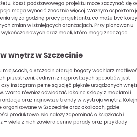
żetu. Koszt podstawowego projektu może zaczynać się o
cepcje mogą wynosić znacznie więcej. Ważnym aspektem j
czenia się za godzinę pracy projektanta, co może być korz
bnych zmian w istniejących aranżacjach. Przy planowaniu
w wykończeniowych oraz mebli, które mogą znacząco
ów wnętrz w Szczecinie
u miejscach, a Szczecin oferuje bogaty wachlarz możliwoś
h przestrzeni. Jednym z najprostszych sposobów jest
st czy Instagram pełne są zdjęć pięknie urządzonych wnętr
ów. Warto również odwiedzać lokalne sklepy z meblami i
anżacje oraz najnowsze trendy w wystroju wnętrz. Kole
e organizowane w Szczecinie oraz okolicach, gdzie
ci produktowe. Nie należy zapominać o książkach i
 wiele z nich zawiera cenne porady oraz przykłady