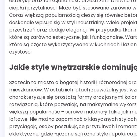
estetykę oraz funkcjonalność przestrzeni. Drewno t
ciepła i przytulności. Może być stosowane zarówno 
Coraz większą popularnością cieszy się również beto
doskonale wpisuje się w styl industrialny. Wiele proj
przestrzeń oraz dodaje elegancji. W przypadku tkanin
które są zarówno estetyczne, jak i funkcjonalne. Wa
które są często wykorzystywane w kuchniach i łazien
czystości.
Jakie style wnętrzarskie dominuj
Szczecin to miasto o bogatej historii i różnorodnej 
mieszkańców. W ostatnich latach zauważalny jest wz
charakteryzuje się prostotą formy oraz jasnymi kolo
rozwiązania, które pozwalają na maksymalne wykorzys
większą popularność – surowe materiały takie jak m
loftowe. Nie można zapominać o klasycznych stylach t
przyciągają osoby poszukujące przytulnych i romanty
eklektyczne, gdzie łączone są różne style i epoki, co