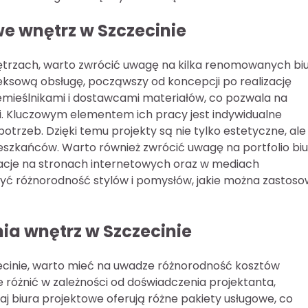
we wnętrz w Szczecinie
ętrzach, warto zwrócić uwagę na kilka renomowanych bi
leksową obsługę, począwszy od koncepcji po realizację
zemieślnikami i dostawcami materiałów, co pozwala na
ji. Kluczowym elementem ich pracy jest indywidualne
potrzeb. Dzięki temu projekty są nie tylko estetyczne, ale
eszkańców. Warto również zwrócić uwagę na portfolio biu
zacje na stronach internetowych oraz w mediach
yć różnorodność stylów i pomysłów, jakie można zastos
nia wnętrz w Szczecinie
zecinie, warto mieć na uwadze różnorodność kosztów
różnić w zależności od doświadczenia projektanta,
j biura projektowe oferują różne pakiety usługowe, co