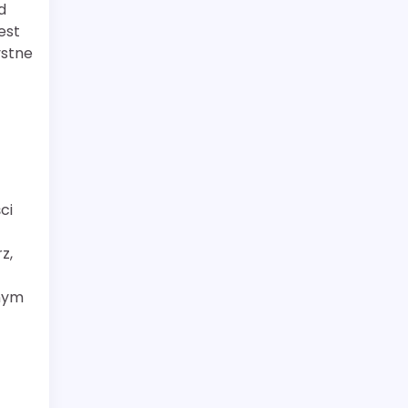
d
est
ystne
ci
z,
jnym