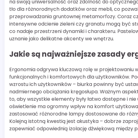
na swoją uniwersalność oraz zdolność do optycznego
tło dla różnorodnych dodatków oraz mebli, co pozwa
przeprowadzania gruntownej metamorfozy. Coraz częś
intensywne odcienie zieleni czy granatu mogą być s
co nadaje przestrzeni dynamiki i charakteru. Pastelo
uznanie jako delikatne akcenty we wnętrzu.
Jakie są najważniejsze zasady e
Ergonomia odgrywa kluczową rolę w projektowaniu wn
funkcjonalnych i komfortowych dla użytkowników. P
wzrostu ich użytkowników – biurka powinny być ustaw
nadmiernego obciążania kręgosłupa. Ważnym aspekte
to, aby wszystkie elementy były łatwo dostępne i nie
oświetlenie ma ogromny wpływ na komfort użytkowani
zastosować różnorodne lampy dostosowane do różn
Kolejną istotną kwestią jest akustyka – dobrze zap
zapewniać odpowiednią izolację dźwiękową między p