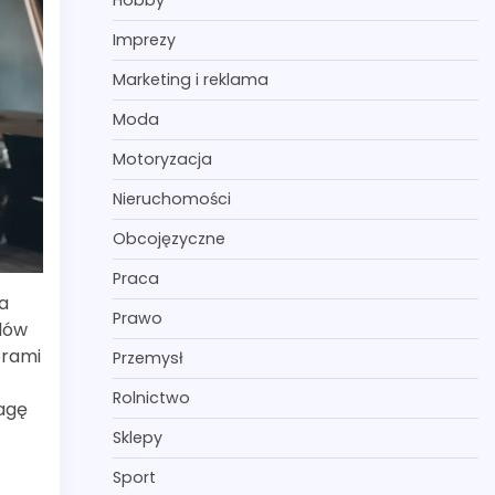
Hobby
Imprezy
Marketing i reklama
Moda
Motoryzacja
Nieruchomości
Obcojęzyczne
Praca
a
Prawo
ndów
orami
Przemysł
Rolnictwo
wagę
Sklepy
Sport