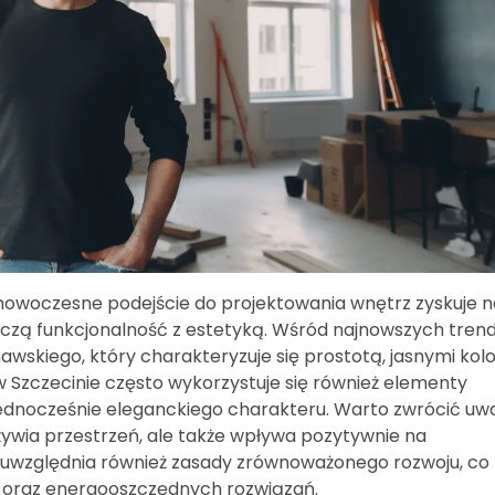
 nowoczesne podejście do projektowania wnętrz zyskuje n
 łączą funkcjonalność z estetyką. Wśród najnowszych tre
skiego, który charakteryzuje się prostotą, jasnymi kol
 Szczecinie często wykorzystuje się również elementy
e jednocześnie eleganckiego charakteru. Warto zwrócić u
ożywia przestrzeń, ale także wpływa pozytywnie na
uwzględnia również zasady zrównoważonego rozwoju, co
 oraz energooszczędnych rozwiązań.