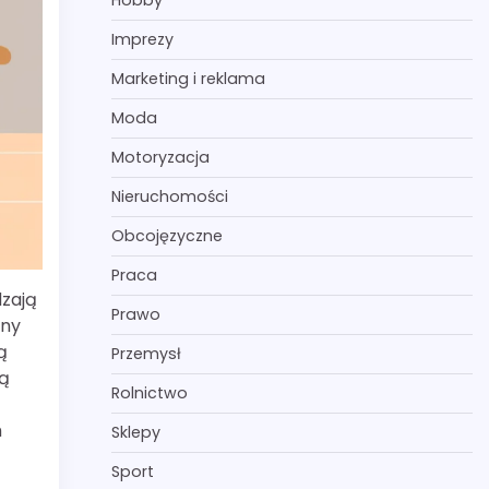
Hobby
Imprezy
Marketing i reklama
Moda
Motoryzacja
Nieruchomości
Obcojęzyczne
Praca
dzają
Prawo
lny
ą
Przemysł
ją
Rolnictwo
h
Sklepy
Sport