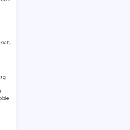
kich,
rzą
z
obie