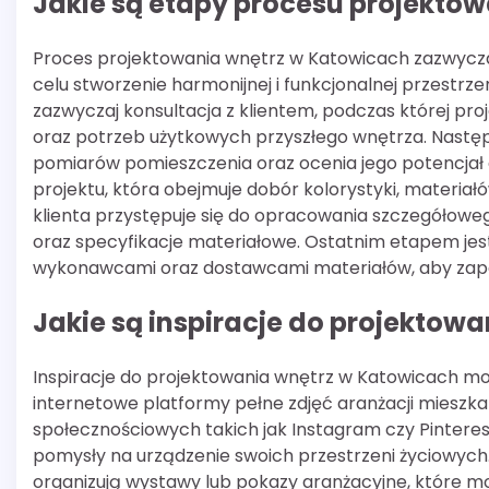
Jakie są etapy procesu projekto
Proces projektowania wnętrz w Katowicach zazwycza
celu stworzenie harmonijnej i funkcjonalnej przestrze
zazwyczaj konsultacja z klientem, podczas której pr
oraz potrzeb użytkowych przyszłego wnętrza. Następn
pomiarów pomieszczenia oraz ocenia jego potencjał 
projektu, która obejmuje dobór kolorystyki, materia
klienta przystępuje się do opracowania szczegółow
oraz specyfikacje materiałowe. Ostatnim etapem jest
wykonawcami oraz dostawcami materiałów, aby zape
Jakie są inspiracje do projektow
Inspiracje do projektowania wnętrz w Katowicach mo
internetowe platformy pełne zdjęć aranżacji mieszk
społecznościowych takich jak Instagram czy Pintere
pomysły na urządzenie swoich przestrzeni życiowych.
organizują wystawy lub pokazy aranżacyjne, które m