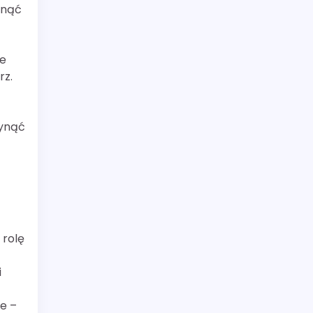
ynąć
ie
rz.
łynąć
 rolę
i
ne –