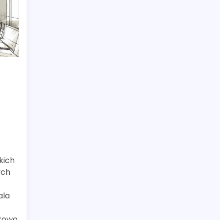
kich
ych
ala
tkowo