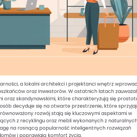
ności, a lokalni architekci i projektanci wnętrz wprowa
eszkańców oraz inwestorów. W ostatnich latach zauważa
mi oraz skandynawskimi, które charakteryzują się prostot
osób decyduje się na otwarte przestrzenie, które sprzyja
 i zrównoważony rozwój stają się kluczowymi aspektami w
ących z recyklingu oraz mebli wykonanych z naturalnyc
wagę na rosnącą popularność inteligentnych rozwiązań
domów i poprawiają komfort życia.