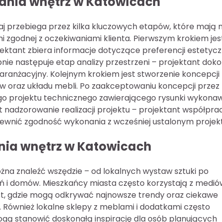
wania wnętrz w Katowicach
j przebiega przez kilka kluczowych etapów, które mają 
ni zgodnej z oczekiwaniami klienta. Pierwszym krokiem jes
ojektant zbiera informacje dotyczące preferencji estetyc
ie następuje etap analizy przestrzeni – projektant doko
aranżacyjny. Kolejnym krokiem jest stworzenie koncepcji
łów oraz układu mebli. Po zaakceptowaniu koncepcji przez
ego projektu technicznego zawierającego rysunki wykona
 nadzorowanie realizacji projektu – projektant współprac
wnić zgodność wykonania z wcześniej ustalonym projek
ania wnętrz w Katowicach
żna znaleźć wszędzie – od lokalnych wystaw sztuki po
ań i domów. Mieszkańcy miasta często korzystają z medió
st, gdzie mogą odkrywać najnowsze trendy oraz ciekawe
 Również lokalne sklepy z meblami i dodatkami często
ogą stanowić doskonałą inspirację dla osób planujących