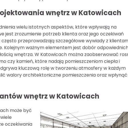
projektowania wnętrz w Katowicach
ienia wielu istotnych aspektów, które wpływają na
e jest zrozumienie potrzeb klienta oraz jego oczekiwań
i często przeprowadzają szczegółowe wywiady z klientam
zne. Kolejnym ważnym elementem jest dobór odpowiednic
całością wnętrza. W Katowicach można zaobserwować ro
wno czy kamień, które nadają pomieszczeniom ciepła i
e odgrywa kluczową rolę w tworzeniu atmosfery w każdym
ić walory architektoniczne pomieszczenia oraz wpłynąć
ktantów wnętrz w Katowicach
cach może być
 wiele
sze oczekiwania