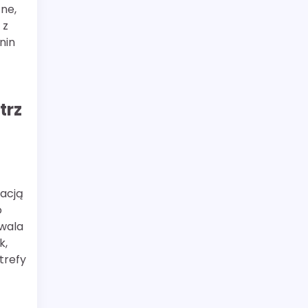
ne,
 z
nin
trz
żacją
o
wala
k,
trefy