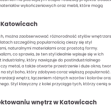
ateriałów wykończeniowych oraz mebli, które mogą
w Katowicach
ch, można zaobserwować różnorodność stylów wnętrzars
atach szczególną popularnością cieszy się styl
rami, naturalnymi materiałami oraz prostotą formy.
zm, co sprawia, że ten styl idealnie wpisuje się w ich
industrialny, który nawiązuje do postindustrialnego
 czy metal, a także otwarte przestrzenie i duże okna, two
 na styl boho, który zdobywa coraz większą popularność.
ranżacji wnętrz, łączeniem różnych wzorów i kolorów ora
go. Styl klasyczny z kolei przyciąga tych, którzy cenią s
jektowaniu wnętrz w Katowicach