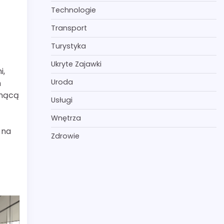
Technologie
Transport
Turystyka
Ukryte Zajawki
i,
Uroda
h
snącą
Usługi
Wnętrza
 na
Zdrowie