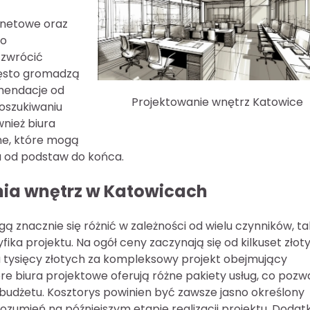
ernetowe oraz
io
 zwrócić
zęsto gromadzą
omendacje od
Projektowanie wnętrz Katowice
oszukiwaniu
nież biura
ne, które mogą
tu od podstaw do końca.
nia wnętrz w Katowicach
 znacznie się różnić w zależności od wielu czynników, ta
ika projektu. Na ogół ceny zaczynają się od kilkuset złot
 tysięcy złotych za kompleksowy projekt obejmujący
óre biura projektowe oferują różne pakiety usług, co pozw
budżetu. Kosztorys powinien być zawsze jasno określony
zumień na późniejszym etapie realizacji projektu. Doda