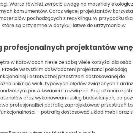
łogi. Warto również zwrócić uwagę na materiały ekologicz
domych konsumentów. Coraz więcej projektantów korzysta
z materiałów pochodzących z recyklingu. W przypadku tka
, które są przyjemne w dotyku i łatwe do utrzymania w
ug profesjonalnych projektantów wnę
ętrz w Katowicach niesie ze sobą wiele korzyści dla osób
. Przede wszystkim doświadczeni projektanci posiadają
nkcjonalnej i estetycznej przestrzeni dostosowanej do
 można uniknąć wielu typowych błędów związanych z aran
amodzielnym poszukiwaniem rozwiązań. Projektanci częst
materiałów oraz wykonawcami usług budowlanych, co poz
owo profesjonaliści potrafią zaprojektować przestrzeń ta
nkcjonalności – potrafią dostosować układ mebli oraz s