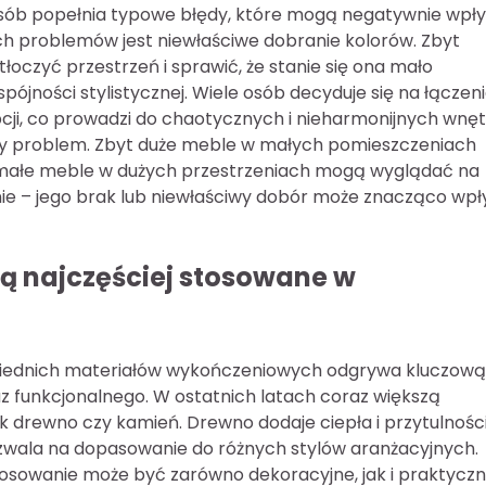
osób popełnia typowe błędy, które mogą negatywnie wpł
ch problemów jest niewłaściwe dobranie kolorów. Zbyt
czyć przestrzeń i sprawić, że stanie się ona mało
ójności stylistycznej. Wiele osób decyduje się na łączen
ji, co prowadzi do chaotycznych i nieharmonijnych wnęt
totny problem. Zbyt duże meble w małych pomieszczeniach
 małe meble w dużych przestrzeniach mogą wyglądać na
nie – jego brak lub niewłaściwy dobór może znacząco wp
ą najczęściej stosowane w
iednich materiałów wykończeniowych odgrywa kluczową
z funkcjonalnego. W ostatnich latach coraz większą
jak drewno czy kamień. Drewno dodaje ciepła i przytulnośc
wala na dopasowanie do różnych stylów aranżacyjnych.
astosowanie może być zarówno dekoracyjne, jak i praktycz