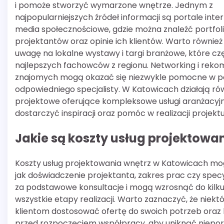
i pomoże stworzyć wymarzone wnętrze. Jednym z
najpopularniejszych źródeł informacji są portale int
media społecznościowe, gdzie można znaleźć portfol
projektantów oraz opinie ich klientów. Warto również
uwagę na lokalne wystawy i targi branżowe, które c
najlepszych fachowców z regionu. Networking i rek
znajomych mogą okazać się niezwykle pomocne w p
odpowiedniego specjalisty. W Katowicach działają rów
projektowe oferujące kompleksowe usługi aranżacyj
dostarczyć inspiracji oraz pomóc w realizacji projek
Jakie są koszty usług projektowa
Koszty usług projektowania wnętrz w Katowicach mogą
jak doświadczenie projektanta, zakres prac czy specyf
za podstawowe konsultacje i mogą wzrosnąć do kilku
wszystkie etapy realizacji. Warto zaznaczyć, że niekt
klientom dostosować ofertę do swoich potrzeb oraz 
przed rozpoczęciem współpracy, aby uniknąć nieporo