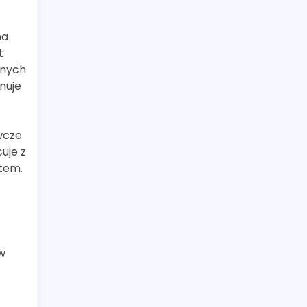
na
t
znych
nuje
wcze
uje z
tem.
w