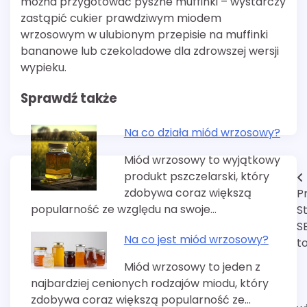
można przygotować pyszne muffinki – wystarczy
zastąpić cukier prawdziwym miodem
wrzosowym w ulubionym przepisie na muffinki
bananowe lub czekoladowe dla zdrowszej wersji
wypieku.
Sprawdź także
Na co działa miód wrzosowy?
Miód wrzosowy to wyjątkowy
produkt pszczelarski, który
Nawigacja
zdobywa coraz większą
P
wpisu
popularność ze względu na swoje…
S
S
Na co jest miód wrzosowy?
t
Miód wrzosowy to jeden z
najbardziej cenionych rodzajów miodu, który
zdobywa coraz większą popularność ze…