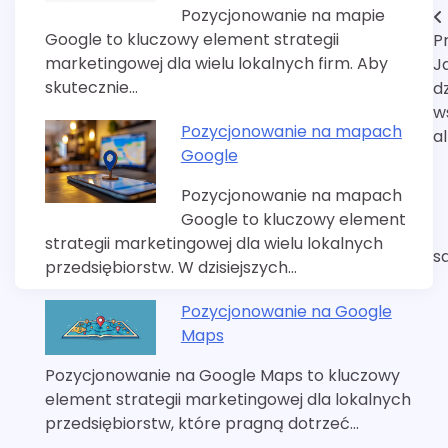
Pozycjonowanie na mapie
Nawigacja
Google to kluczowy element strategii
P
wpisu
marketingowej dla wielu lokalnych firm. Aby
J
skutecznie…
dz
w
Pozycjonowanie na mapach
a
Google
Pozycjonowanie na mapach
Google to kluczowy element
strategii marketingowej dla wielu lokalnych
s
przedsiębiorstw. W dzisiejszych…
Pozycjonowanie na Google
Maps
Pozycjonowanie na Google Maps to kluczowy
element strategii marketingowej dla lokalnych
przedsiębiorstw, które pragną dotrzeć…