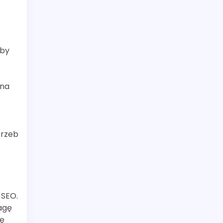
aby
 na
trzeb
 SEO.
agę
ię