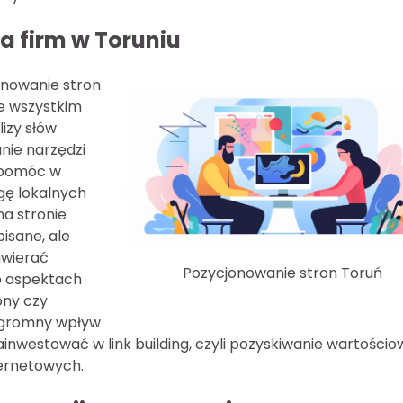
la firm w Toruniu
onowanie stron
de wszystkim
izy słów
anie narzędzi
 pomóc w
gę lokalnych
na stronie
isane, ale
awierać
Pozycjonowanie stron Toruń
o aspektach
ony czy
ogromny wpływ
nwestować w link building, czyli pozyskiwanie wartości
ternetowych.