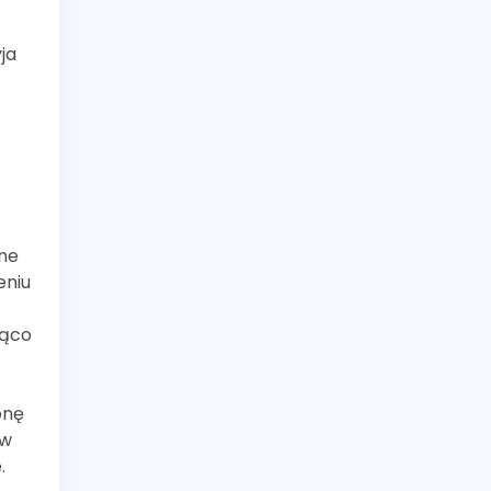
ja
ne
eniu
ząco
onę
ów
.