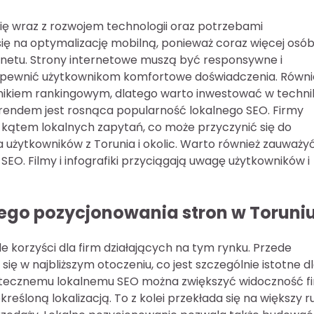
ię wraz z rozwojem technologii oraz potrzebami
się na optymalizację mobilną, ponieważ coraz więcej osó
rnetu. Strony internetowe muszą być responsywne i
apewnić użytkownikom komfortowe doświadczenia. Równi
nikiem rankingowym, dlatego warto inwestować w techni
trendem jest rosnąca popularność lokalnego SEO. Firmy
d kątem lokalnych zapytań, co może przyczynić się do
 użytkowników z Torunia i okolic. Warto również zauważy
SEO. Filmy i infografiki przyciągają uwagę użytkowników i
lnego pozycjonowania stron w Toruni
e korzyści dla firm działających na tym rynku. Przede
ę w najbliższym otoczeniu, co jest szczególnie istotne d
 skutecznemu lokalnemu SEO można zwiększyć widoczność f
eśloną lokalizacją. To z kolei przekłada się na większy r