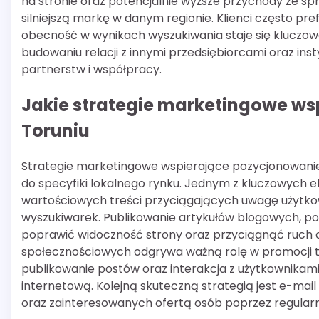
na stronie oraz potencjalnie wyższe przychody ze s
silniejszą markę w danym regionie. Klienci często pre
obecność w wynikach wyszukiwania staje się kluczowa
budowaniu relacji z innymi przedsiębiorcami oraz ins
partnerstw i współpracy.
Jakie strategie marketingowe ws
Toruniu
Strategie marketingowe wspierające pozycjonowani
do specyfiki lokalnego rynku. Jednym z kluczowych 
wartościowych treści przyciągających uwagę użytk
wyszukiwarek. Publikowanie artykułów blogowych, p
poprawić widoczność strony oraz przyciągnąć ruch 
społecznościowych odgrywa ważną rolę w promocji tre
publikowanie postów oraz interakcja z użytkownikam
internetową. Kolejną skuteczną strategią jest e-mail
oraz zainteresowanych ofertą osób poprzez regularn