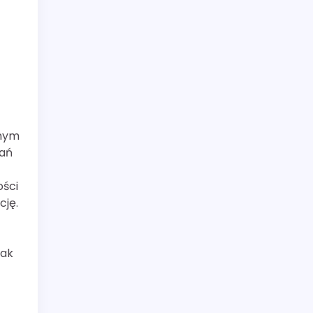
dnym
wań
ości
cję.
jak