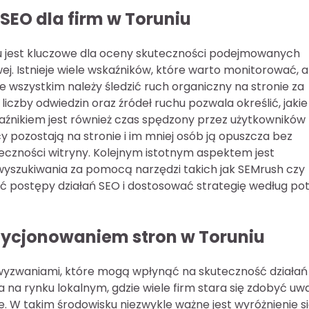
SEO dla firm w Toruniu
niu jest kluczowe dla oceny skuteczności podejmowanych
wej. Istnieje wiele wskaźników, które warto monitorować, 
 wszystkim należy śledzić ruch organiczny na stronie za
liczby odwiedzin oraz źródeł ruchu pozwala określić, jakie
aźnikiem jest również czas spędzony przez użytkowników
y pozostają na stronie i im mniej osób ją opuszcza bez
użyteczności witryny. Kolejnym istotnym aspektem jest
yszukiwania za pomocą narzędzi takich jak SEMrush czy
ić postępy działań SEO i dostosować strategię według po
zycjonowaniem stron w Toruniu
 wyzwaniami, które mogą wpłynąć na skuteczność działań
na rynku lokalnym, gdzie wiele firm stara się zdobyć uw
 W takim środowisku niezwykle ważne jest wyróżnienie s