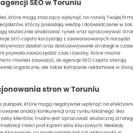
 agencji SEO w Toruniu
alet, które mogą znacząco wpłynąć na rozwój Twojej firmy
jalistów, którzy posiadają wiedzę i doświadczenie w zak
ogą skutecznie analizować rynek oraz opracowywać stra
encje SEO często korzystają z zaawansowanych narzędzi
ktywności działań oraz dostosowywanie strategii w czasi
mi pozwala zaoszczędzić czas i zasoby, które można
arto również zauważyć, że agencje SEO często oferują
owanie organiczne, ale także kampanie reklamowe w Goog
cjonowania stron w Toruniu
ele pułapek, które mogą negatywnie wpłynąć na efektyw
rowanie analizy konkurencji oraz rynku lokalnego. Bez
otrzeby klientów, trudno jest opracować skuteczną strateg
alizacji treści pod kątem słów kluczowych. Niekiedy
owie kluczowym, co może ograniczać ich widoczność w