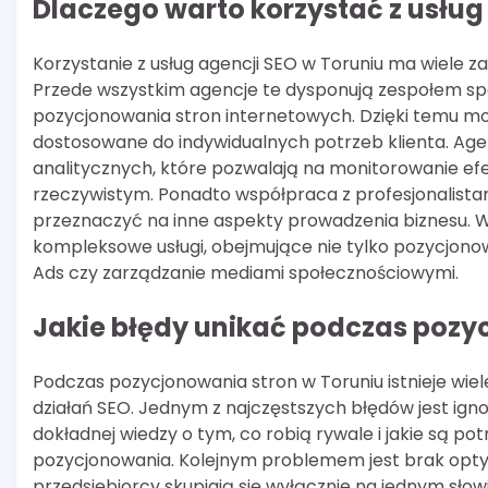
Dlaczego warto korzystać z usług
Korzystanie z usług agencji SEO w Toruniu ma wiele z
Przede wszystkim agencje te dysponują zespołem spec
pozycjonowania stron internetowych. Dzięki temu m
dostosowane do indywidualnych potrzeb klienta. Ag
analitycznych, które pozwalają na monitorowanie efe
rzeczywistym. Ponadto współpraca z profesjonalista
przeznaczyć na inne aspekty prowadzenia biznesu. W
kompleksowe usługi, obejmujące nie tylko pozycjon
Ads czy zarządzanie mediami społecznościowymi.
Jakie błędy unikać podczas pozy
Podczas pozycjonowania stron w Toruniu istnieje wi
działań SEO. Jednym z najczęstszych błędów jest igno
dokładnej wiedzy o tym, co robią rywale i jakie są p
pozycjonowania. Kolejnym problemem jest brak optym
przedsiębiorcy skupiają się wyłącznie na jednym sł