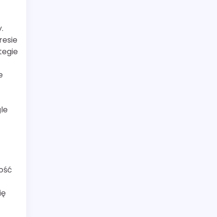
.
resie
tegie
e
le
ność
ię