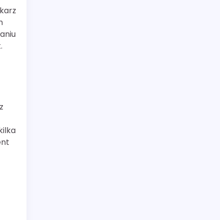
karz
h
aniu
.
z
ilka
ent