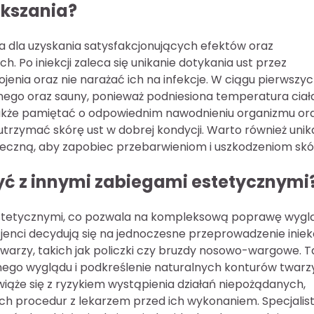
ększania?
wa dla uzyskania satysfakcjonujących efektów oraz
. Po iniekcji zaleca się unikanie dotykania ust przez
ojenia oraz nie narażać ich na infekcje. W ciągu pierwszyc
znego oraz sauny, ponieważ podniesiona temperatura ciał
 także pamiętać o odpowiednim nawodnieniu organizmu or
rzymać skórę ust w dobrej kondycji. Warto również unik
neczną, aby zapobiec przebarwieniom i uszkodzeniom skó
yć z innymi zabiegami estetycznymi
 estetycznymi, co pozwala na kompleksową poprawę wygl
jenci decydują się na jednoczesne przeprowadzenie iniekc
arzy, takich jak policzki czy bruzdy nosowo-wargowe. T
nego wyglądu i podkreślenie naturalnych konturów twarzy
iąże się z ryzykiem wystąpienia działań niepożądanych,
h procedur z lekarzem przed ich wykonaniem. Specjalis