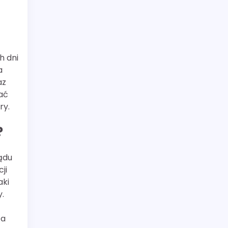
h dni
a
az
ać
ry.
?
ądu
ji
aki
.
ta