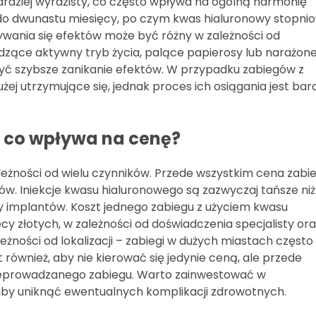
 bardziej wyrazisty, co często wpływa na ogólną harmonię
u do dwunastu miesięcy, po czym kwas hialuronowy stopni
ywania się efektów może być różny w zależności od
dzące aktywny tryb życia, palące papierosy lub narażon
ć szybsze zanikanie efektów. W przypadku zabiegów z
ej utrzymujące się, jednak proces ich osiągania jest bard
 i co wpływa na cenę?
ależności od wielu czynników. Przede wszystkim cena zabi
w. Iniekcje kwasu hialuronowego są zazwyczaj tańsze niż
y implantów. Koszt jednego zabiegu z użyciem kwasu
cy złotych, w zależności od doświadczenia specjalisty or
eżności od lokalizacji – zabiegi w dużych miastach często
 również, aby nie kierować się jedynie ceną, ale przede
zeprowadzanego zabiegu. Warto zainwestować w
by uniknąć ewentualnych komplikacji zdrowotnych.