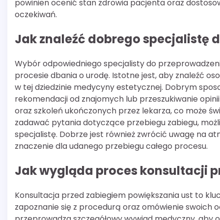
powinien ocenić stan zdrowia pacjenta oraz dostosow
oczekiwań.
Jak znaleźć dobrego specjalistę 
Wybór odpowiedniego specjalisty do przeprowadzeni
procesie dbania o urodę. Istotne jest, aby znaleźć o
w tej dziedzinie medycyny estetycznej. Dobrym sposo
rekomendacji od znajomych lub przeszukiwanie opinii
oraz szkoleń ukończonych przez lekarza, co może św
zadawać pytania dotyczące przebiegu zabiegu, moż
specjalistę. Dobrze jest również zwrócić uwagę na 
znaczenie dla udanego przebiegu całego procesu.
Jak wygląda proces konsultacji 
Konsultacja przed zabiegiem powiększania ust to kl
zapoznanie się z procedurą oraz omówienie swoich oc
przeprowadza szczegółowy wywiad medyczny, aby oc