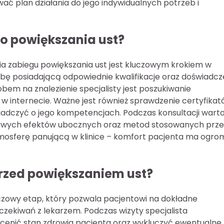
ać plan działania do jego indywidualnych potrzeb i
do powiększania ust?
a zabiegu powiększania ust jest kluczowym krokiem w
sobę posiadającą odpowiednie kwalifikacje oraz doświadcz
bem na znalezienie specjalisty jest poszukiwanie
 w internecie. Ważne jest również sprawdzenie certyfika
iadczyć o jego kompetencjach. Podczas konsultacji wart
liwych efektów ubocznych oraz metod stosowanych prze
atmosferę panującą w klinice – komfort pacjenta ma ogr
przed powiększaniem ust?
uczowy etap, który pozwala pacjentowi na dokładne
zekiwań z lekarzem. Podczas wizyty specjalista
enić stan zdrowia pacjenta oraz wykluczyć ewentualne