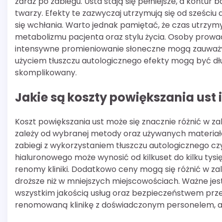
zaraz po zabiegu. Usta stają się pełniejsze, a kontur
twarzy. Efekty te zazwyczaj utrzymują się od sześci
się wchłania. Warto jednak pamiętać, że czas utrzym
metabolizmu pacjenta oraz stylu życia. Osoby prowa
intensywne promieniowanie słoneczne mogą zauważy
użyciem tłuszczu autologicznego efekty mogą być dłuż
skomplikowany.
Jakie są koszty powiększania ust
Koszt powiększania ust może się znacznie różnić w z
zależy od wybranej metody oraz używanych materiałó
zabiegi z wykorzystaniem tłuszczu autologicznego cz
hialuronowego może wynosić od kilkuset do kilku tysię
renomy kliniki. Dodatkowo ceny mogą się różnić w zal
droższe niż w mniejszych miejscowościach. Ważne jest
wszystkim jakością usług oraz bezpieczeństwem pr
renomowaną klinikę z doświadczonym personelem, a