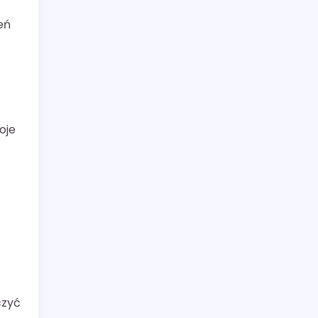
eń
oje
czyć