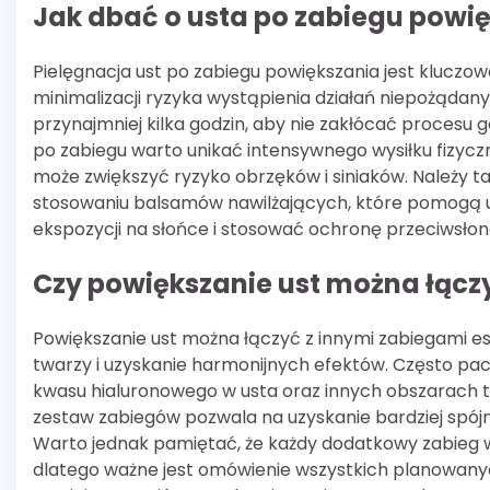
Jak dbać o usta po zabiegu powi
Pielęgnacja ust po zabiegu powiększania jest kluczo
minimalizacji ryzyka wystąpienia działań niepożądanych
przynajmniej kilka godzin, aby nie zakłócać procesu g
po zabiegu warto unikać intensywnego wysiłku fizyc
może zwiększyć ryzyko obrzęków i siniaków. Należy
stosowaniu balsamów nawilżających, które pomogą ut
ekspozycji na słońce i stosować ochronę przeciwsło
Czy powiększanie ust można łącz
Powiększanie ust można łączyć z innymi zabiegami
twarzy i uzyskanie harmonijnych efektów. Często pac
kwasu hialuronowego w usta oraz innych obszarach tw
zestaw zabiegów pozwala na uzyskanie bardziej spój
Warto jednak pamiętać, że każdy dodatkowy zabieg w
dlatego ważne jest omówienie wszystkich planowanyc