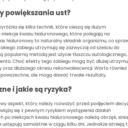
y powiększania ust?
óżnia się kilka technik, które cieszą się dużym
iniekcje kwasu hialuronowego, które polegają na
as hialuronowy to naturalny składnik organizmu, co spraw
 takiego zabiegu utrzymują się zazwyczaj od sześciu do
 popularną metodą jest użycie tłuszczu autologicznego, 
cjenta. Choć efekty tego zabiegu mogą być dłużej utrzym
y oraz dłuższego okresu rekonwalescencji. Warto również
powszechne, ale mogą dawać trwałe rezultaty.
ne i jakie są ryzyka?
wy aspekt, który należy rozważyć przed podjęciem decyzj
e wiążą się z pewnym ryzykiem wystąpienia działań
po iniekcjach kwasu hialuronowego należą obrzęk, sinia
 ustępują samoistnie w ciągu kilku dni. Jednakże istnieją 