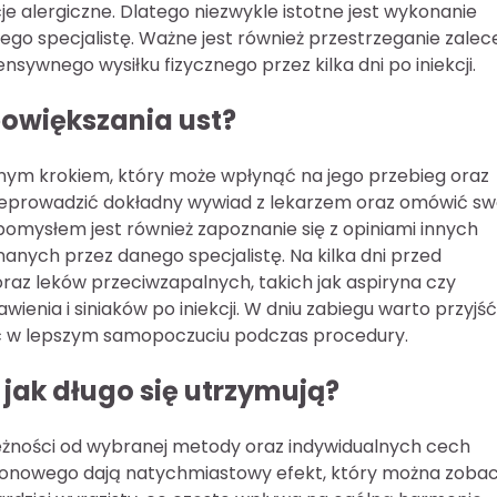
cje alergiczne. Dlatego niezwykle istotne jest wykonanie
go specjalistę. Ważne jest również przestrzeganie zalec
nsywnego wysiłku fizycznego przez kilka dni po iniekcji.
powiększania ust?
tnym krokiem, który może wpłynąć na jego przebieg oraz
rzeprowadzić dokładny wywiad z lekarzem oraz omówić sw
mysłem jest również zapoznanie się z opiniami innych
anych przez danego specjalistę. Na kilka dni przed
raz leków przeciwzapalnych, takich jak aspiryna czy
enia i siniaków po iniekcji. W dniu zabiegu warto przyjść
 w lepszym samopoczuciu podczas procedury.
 jak długo się utrzymują?
eżności od wybranej metody oraz indywidualnych cech
luronowego dają natychmiastowy efekt, który można zoba