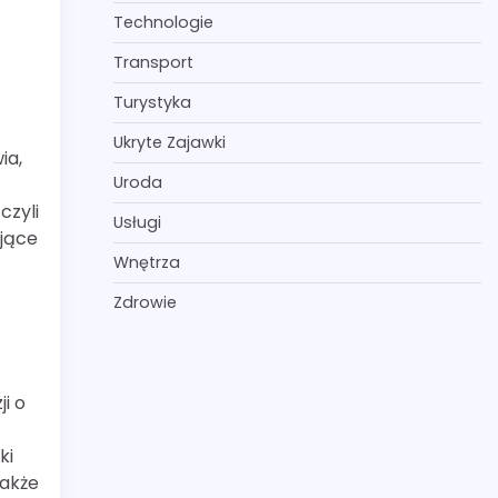
Technologie
Transport
Turystyka
Ukryte Zajawki
ia,
Uroda
czyli
Usługi
ujące
Wnętrza
Zdrowie
i o
ki
także