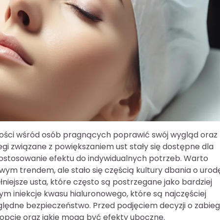
rności wśród osób pragnących poprawić swój wygląd oraz
egi związane z powiększaniem ust stały się dostępne dla
 dostosowanie efektu do indywidualnych potrzeb. Warto
owym trendem, ale stało się częścią kultury dbania o urod
łniejsze usta, które często są postrzegane jako bardziej
tym iniekcje kwasu hialuronowego, które są najczęściej
lędne bezpieczeństwo. Przed podjęciem decyzji o zabie
 opcje oraz jakie mogą być efekty uboczne.