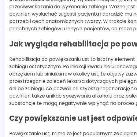
przeciwwskazania do wykonania zabiegu. Ważne jest
powinien wysłuchać sugestii pacjenta i doradzić mu 
potrzeb i cech anatomicznych twarzy. W trakcie kons
podobnych zabiegów u innych pacjentów, co może po
Jak wygląda rehabilitacja po pow
Rehabilitacja po powiększaniu ust to istotny eleme
zabiegu estetycznym. Po iniekcji kwasu hialuronowe
obrzękiem lub siniakami w okolicy ust; te objawy zazwy
przestrzeganie zaleceń lekarza dotyczących pielęgnac
dni po zabiegu, co pozwoli na szybszą regenerację tk
powinien także unikać spożywania alkoholu oraz palen
substancje te mogą negatywnie wpłynąć na proces go
Czy powiększanie ust jest odpowi
Powiększanie ust, mimo że jest popularnym zabiegiem 