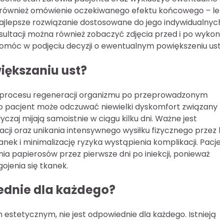
 również omówienie oczekiwanego efektu końcowego – le
najlepsze rozwiązanie dostosowane do jego indywidualnyc
ultacji można również zobaczyć zdjęcia przed i po wykon
móc w podjęciu decyzji o ewentualnym powiększeniu ust
iększaniu ust?
nt procesu regeneracji organizmu po przeprowadzonym
go pacjent może odczuwać niewielki dyskomfort związany 
czaj mijają samoistnie w ciągu kilku dni. Ważne jest
ji oraz unikania intensywnego wysiłku fizycznego przez k
anek i minimalizację ryzyka wystąpienia komplikacji. Pacj
ia papierosów przez pierwsze dni po iniekcji, ponieważ
jenia się tkanek.
ednie dla każdego?
estetycznym, nie jest odpowiednie dla każdego. Istnieją