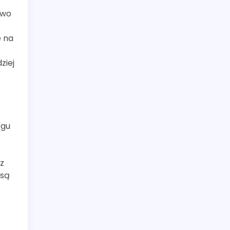
owo
e na
ziej
egu
az
 są