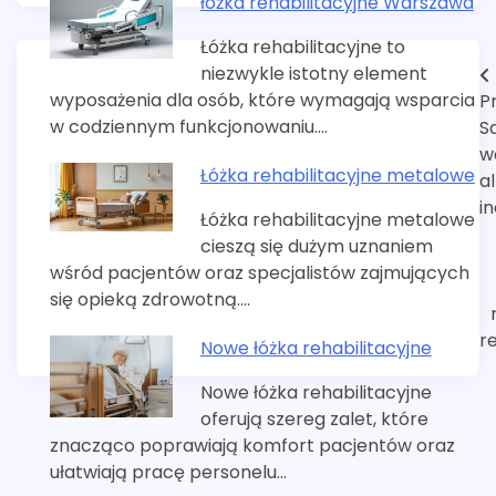
łóżka rehabilitacyjne Warszawa
Łóżka rehabilitacyjne to
niezwykle istotny element
Nawigacja
wyposażenia dla osób, które wymagają wsparcia
P
wpisu
w codziennym funkcjonowaniu.…
S
w
Łóżka rehabilitacyjne metalowe
al
in
Łóżka rehabilitacyjne metalowe
cieszą się dużym uznaniem
wśród pacjentów oraz specjalistów zajmujących
się opieką zdrowotną.…
r
Nowe łóżka rehabilitacyjne
Nowe łóżka rehabilitacyjne
oferują szereg zalet, które
znacząco poprawiają komfort pacjentów oraz
ułatwiają pracę personelu…