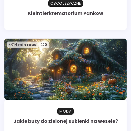
OBCOJĘZYCZNE
Kleintierkrematorium Pankow
14 min read
0
MODA
Jakie buty do zielonej sukienki na wesele?