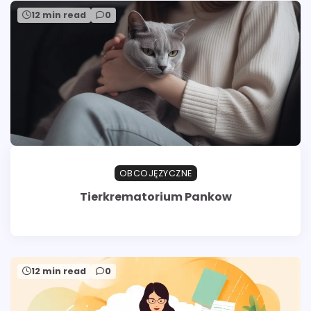
12 min read
0
OBCOJĘZYCZNE
Tierkrematorium Pankow
12 min read
0