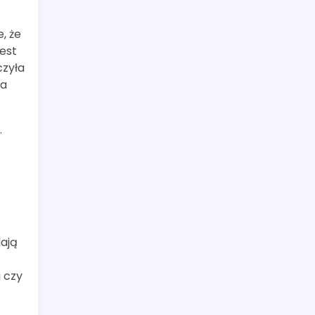
, że
est
czyła
na
.
dają
 czy