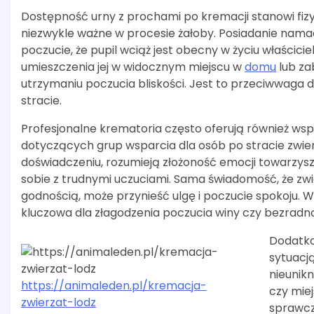
Dostępność urny z prochami po kremacji stanowi fiz
niezwykle ważne w procesie żałoby. Posiadanie nama
poczucie, że pupil wciąż jest obecny w życiu właścicie
umieszczenia jej w widocznym miejscu w
domu
lub za
utrzymaniu poczucia bliskości. Jest to przeciwwaga d
stracie.
Profesjonalne krematoria często oferują również ws
dotyczących grup wsparcia dla osób po stracie zwie
doświadczeniu, rozumieją złożoność emocji towarzyszą
sobie z trudnymi uczuciami. Sama świadomość, że zw
godnością, może przynieść ulgę i poczucie spokoju. Wie
kluczowa dla złagodzenia poczucia winy czy bezradno
Dodatko
sytuacj
nieunikn
https://animaleden.pl/kremacja-
czy mie
zwierzat-lodz
sprawcz