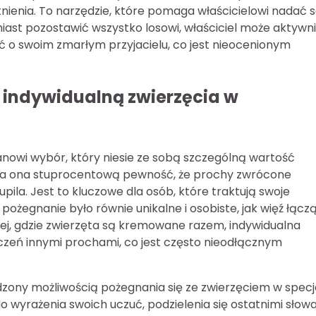
nienia. To narzędzie, które pomaga właścicielowi nadać 
miast pozostawić wszystko losowi, właściciel może aktywn
ć o swoim zmarłym przyjacielu, co jest nieocenionym
 indywidualną zwierzęcia w
nowi wybór, który niesie ze sobą szczególną wartość
nia ona stuprocentową pewność, że prochy zwrócone
pila. Jest to kluczowe dla osób, które traktują swoje
 pożegnanie było równie unikalne i osobiste, jak więź łącz
wej, gdzie zwierzęta są kremowane razem, indywidualna
czeń innymi prochami, co jest często nieodłącznym
dzony możliwością pożegnania się ze zwierzęciem w specj
do wyrażenia swoich uczuć, podzielenia się ostatnimi słowa