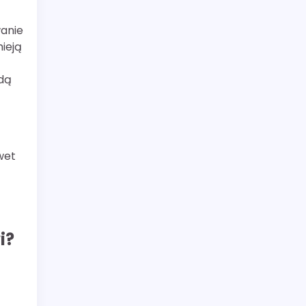
wanie
ieją
ędą
wet
i?