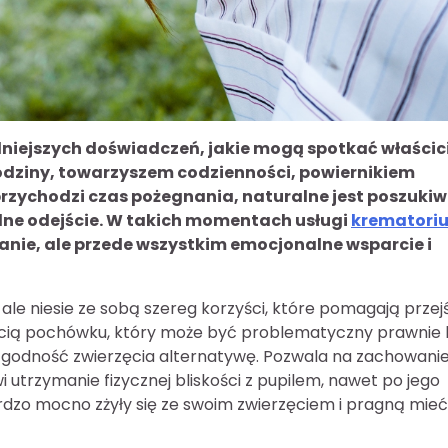
dniejszych doświadczeń, jakie mogą spotkać właścici
rodziny, towarzyszem codzienności, powiernikiem
przychodzi czas pożegnania, naturalne jest poszuki
odne odejście. W takich momentach usługi
krematori
zanie, ale przede wszystkim emocjonalne wsparcie i
 ale niesie ze sobą szereg korzyści, które pomagają przej
ością pochówku, który może być problematyczny prawnie 
ą godność zwierzęcia alternatywę. Pozwala na zachowani
i utrzymanie fizycznej bliskości z pupilem, nawet po jego
ardzo mocno zżyły się ze swoim zwierzęciem i pragną mieć