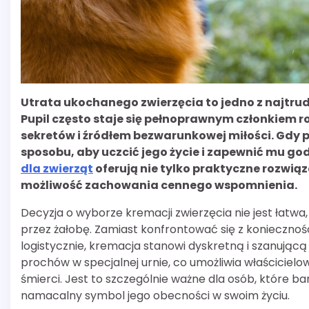
Utrata ukochanego zwierzęcia to jedno z najtru
Pupil często staje się pełnoprawnym członkiem 
sekretów i źródłem bezwarunkowej miłości. Gdy 
sposobu, aby uczcić jego życie i zapewnić mu g
dla zwierząt
oferują nie tylko praktyczne rozwią
możliwość zachowania cennego wspomnienia.
Decyzja o wyborze kremacji zwierzęcia nie jest łatwa,
przez żałobę. Zamiast konfrontować się z konieczn
logistycznie, kremacja stanowi dyskretną i szanując
prochów w specjalnej urnie, co umożliwia właścicielow
śmierci. Jest to szczególnie ważne dla osób, które b
namacalny symbol jego obecności w swoim życiu.