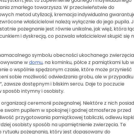
wszystkim, jest to zapewnienie godnego i indywidualnego
ania zmarłego towarzysza. W przeciwieństwie do
wych metod utylizacji, kremacja indywidualna gwarantuje
wrócone właścicielowi należą wyłącznie do jego pupila. J
atnie pożegnanie jest równie unikalne, jak więź, która łą
cunkiem i dyskrecją, co pozwala właścicielowi skupić się 
 namacalnego symbolu obecności ukochanego zwierzęcia
echowywane w
domu
, na kominku, półce z pamiątkami lub w
nie o wspólnie spędzonym czasie, które może przynieść
ceni sobie możliwość odwiedzania grobu, ale w przypadku
 zawsze dostępnym i bliskim sercu. Daje to poczucie
w sposób intymny i osobisty.
organizacji ceremonii pożegnalnej. Niektóre z nich posia
 ze swoim pupilem w spokojnej i godnej atmosferze przed
liwość przygotowania pamiątkowej tabliczki, odlewu łapki
rdziej osobisty sposób na upamiętnienie zwierzęcia. Te
o rytuału pożegnania, który jest dopasowany do