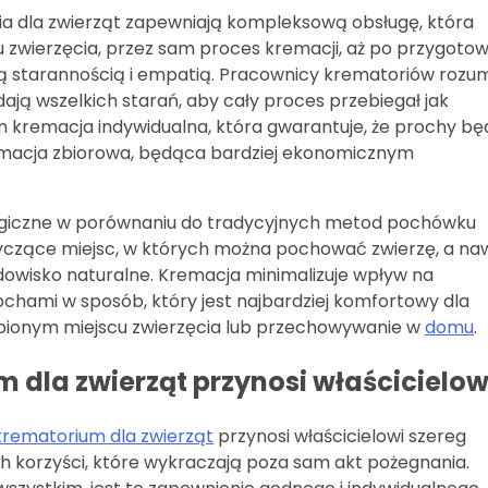
ria dla zwierząt zapewniają kompleksową obsługę, która
u zwierzęcia, przez sam proces kremacji, aż po przygoto
ą starannością i empatią. Pracownicy krematoriów rozum
adają wszelkich starań, aby cały proces przebiegał jak
ym kremacja indywidualna, która gwarantuje, że prochy b
remacja zbiorowa, będąca bardziej ekonomicznym
logiczne w porównaniu do tradycyjnych metod pochówku
otyczące miejsc, w których można pochować zwierzę, a na
dowisko naturalne. Kremacja minimalizuje wpływ na
chami w sposób, który jest najbardziej komfortowy dla
lubionym miejscu zwierzęcia lub przechowywanie w
domu
.
m dla zwierząt przynosi właścicielow
krematorium dla zwierząt
przynosi właścicielowi szereg
ch korzyści, które wykraczają poza sam akt pożegnania.