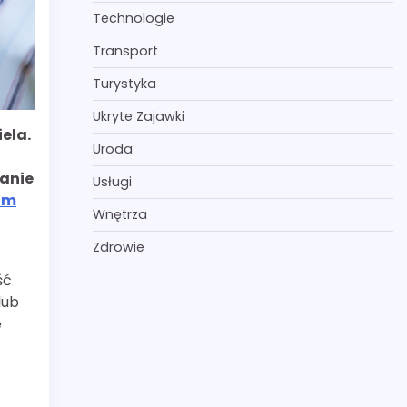
Technologie
Transport
Turystyka
Ukryte Zajawki
ela.
Uroda
wanie
Usługi
um
Wnętrza
Zdrowie
ść
lub
e