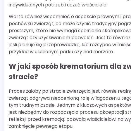
indywidualnych potrzeb i uczuć właściciela.
Warto również wspomnieć o aspekcie prawnym i prak
pochówku zwierząt, co może czynić tradycyjny pog
prostszym, które nie wymaga spełniania skomplikow
zwierząt czy uzyskiwaniem pozwoleń. Jest to również
jeśli planuje się przeprowadzkę, lub rozsypać w miejs
przykład w ulubionym parku czy nad morzem.
W jaki sposób krematorium dla z
stracie?
Proces żałoby po stracie zwierzęcia jest równie realny
zwierząt odgrywa nieocenioną rolę w łagodzeniu tego 
tym trudnym czasie. Jednym z kluczowych aspektów 
jest niezbędny do rozpoczęcia procesu akceptacji strat
refleksji przed kremacją, pozwala właścicielowi na w
zamknięcie pewnego etapu.