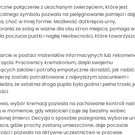
yczne połączenie z ukochanym zwierzęciem, które jest
calnego symbolu pozwala na pielęgnowanie pamięci i daj
la, choć w innej formie. Możliwość dotknięcia urny,
brania ze sobą w ważne dla obu stron miejsca, pomaga w
la poczucia pustki i nagłej nieobecności, które towarzysz
parcie w postaci materiałów informacyjnych lub rekomen
rzęcia. Pracownicy krematorium, dzięki swojemu
cych żałobie i potrafią empatycznie doradzić, jak radzić
ierzę zostało potraktowane z najwyższym szacunkiem i
dza, że ostatnia droga pupila była godna i pełna troski, j
ści.
wo, wybór kremacji pozwala na zachowanie kontroli nad
ą w momencie, gdy właściciel czuje się bezsilny wobec
ionej śmierci. Decyzja o sposobie pożegnania, wyborze ur
jsca, gdzie prochy zostaną umieszczone, daje poczucie
ości i pozwala na aktywne uczestnictwo w procesie