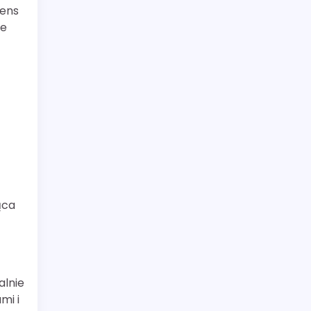
sens
ie
ąca
alnie
mi i