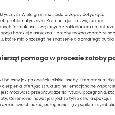
tycznym. Wiele gmin ma ścisłe przepisy dotyczące
rzeb problematycznym. Kremacja jest rozwiązaniem
anych formalności związanych z zakładaniem cmentarza
 opcja bardziej elastyczna – prochy można zabrać ze sob
cu, które miało szczególne znaczenie dla zmarłego pupila,
wierząt pomaga w procesie żałoby p
 i bolesny jak po odejściu bliskiej osoby. Krematorium dla
cierpienia, oferując strukturalne i emocjonalne wsparci
jest możliwość przeprowadzenia rytuału pożegnania, któ
y. Ceremonia, nawet jeśli jest to tylko chwila spokoju i
yrażenie swoich uczuć, pożegnanie się z pupilem i symboli