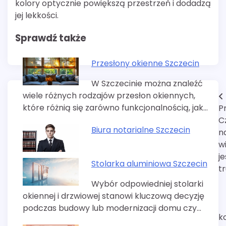
kolory optycznie powiększą przestrzeń i dodadzą
jej lekkości.
Sprawdź także
Przesłony okienne Szczecin
W Szczecinie można znaleźć
wiele różnych rodzajów przesłon okiennych,
Nawigacja
które różnią się zarówno funkcjonalnością, jak…
P
wpisu
C
Biura notarialne Szczecin
n
w
je
Stolarka aluminiowa Szczecin
t
Wybór odpowiedniej stolarki
okiennej i drzwiowej stanowi kluczową decyzję
podczas budowy lub modernizacji domu czy…
k