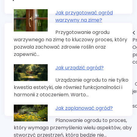
Jak przygotować ogród
warzywny na zimę?
Przygotowanie ogrodu
Nawigacja
warzywnego na zimę to kluczowy proces, który
P
wpisu
pozwala zachować zdrowie roślin oraz
O
zapewnić…
p
c
Jak urządzić ogród?
Urządzanie ogrodu to nie tylko
kwestia estetyki, ale również funkcjonalności i
je
harmonii z otoczeniem. Warto…
s
Jak zaplanować ogród?
Planowanie ogrodu to proces,
który wymaga przemyślenia wielu aspektów, aby
stworzyć przestrzeń, która będzie nie…