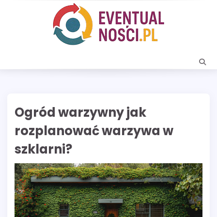
Skip
to
content
Ogród warzywny jak
rozplanować warzywa w
szklarni?