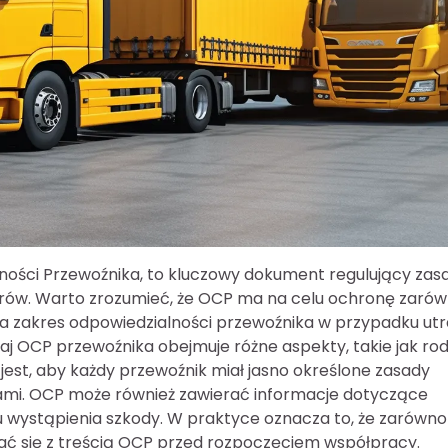
ności Przewoźnika, to kluczowy dokument regulujący zas
rów. Warto zrozumieć, że OCP ma na celu ochronę zaró
śla zakres odpowiedzialności przewoźnika w przypadku utr
j OCP przewoźnika obejmuje różne aspekty, takie jak rod
jest, aby każdy przewoźnik miał jasno określone zasady
ntami. OCP może również zawierać informacje dotyczące
 wystąpienia szkody. W praktyce oznacza to, że zarówno
nać się z treścią OCP przed rozpoczęciem współpracy.