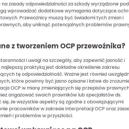
 na zasady odpowiedzialności za szkody wyrządzone po
e mogą wprowadzać dodatkowe wymagania dotyczące och
owych. Przewoźnicy muszą być świadomi tych zmian i
prawnych, aby uniknąć potencjalnych problemów prawn
zane z tworzeniem OCP przewoźnika?
ranności i uwagi na szczegóły, aby zapewnić jasność i
 najlepszą praktyką jest dokładne określenie zakresu
jących tę odpowiedzialność. Ważne jest również uwzględn
ych, które powinny być jasno opisane i łatwe do zrozumi
lizacja OCP w miarę zmieniających się przepisów prawnyc
ież angażować swoich prawników lub specjalistów ds.
 się, że wszystkie aspekty są zgodne z obowiązującymi
nie pracowników w zakresie interpretacji OCP oraz zasa
umień i problemów w przyszłości.