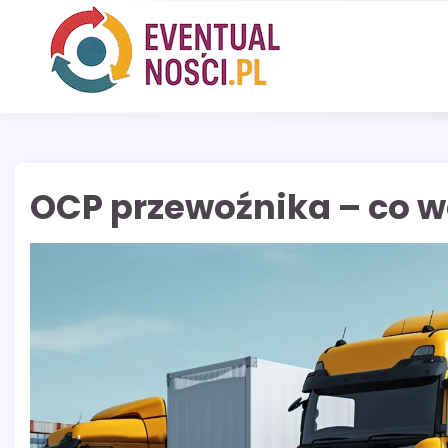
Skip
to
content
OCP przewoźnika – co w