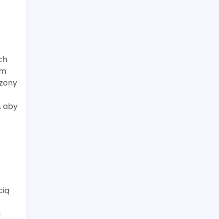
ch
ym
czony
, aby
cią
a