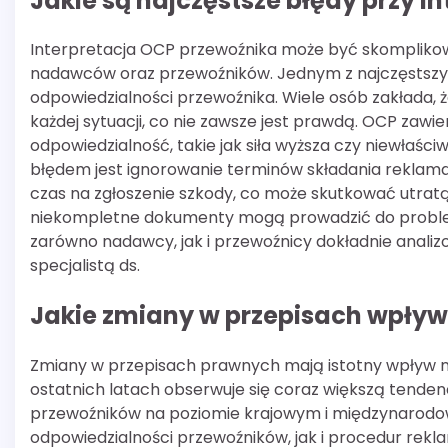
Jakie są najczęstsze błędy przy i
Interpretacja OCP przewoźnika może być skomplikow
nadawców oraz przewoźników. Jednym z najczęstszyc
odpowiedzialności przewoźnika. Wiele osób zakłada, 
każdej sytuacji, co nie zawsze jest prawdą. OCP zaw
odpowiedzialność, takie jak siła wyższa czy niewł
błędem jest ignorowanie terminów składania reklamacj
czas na zgłoszenie szkody, co może skutkować utrat
niekompletne dokumenty mogą prowadzić do problem
zarówno nadawcy, jak i przewoźnicy dokładnie analizo
specjalistą ds.
Jakie zmiany w przepisach wpływ
Zmiany w przepisach prawnych mają istotny wpływ n
ostatnich latach obserwuje się coraz większą tenden
przewoźników na poziomie krajowym i międzynarod
odpowiedzialności przewoźników, jak i procedur re