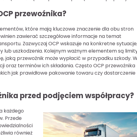
 OCP przewoźnika?
lementów, które mają kluczowe znaczenie dla obu stron
winien zawierać szczegółowe informacje na temat
ansportu. Zazwyczaj OCP wskazuje na konkretne sytuacje
ty lub uszkodzenia. Kolejnym ważnym elementem są limit
ę, jaką przewoźnik może wypłacić w przypadku szkody. 
ji oraz terminów ich składania. Często OCP przewoźnika
kich jak prawidłowe pakowanie towaru czy dostarczenie
źnika przed podjęciem współpracy?
la każdego
w. Przede
wiedzialności
liwia również