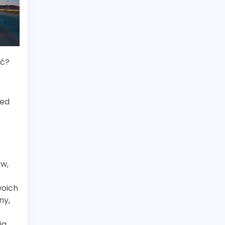
eć?
zed
w,
woich
ny,
ia