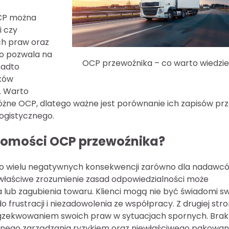
OCP można
 czy
ch praw oraz
o pozwala na
OCP przewoźnika – co warto wiedzi
nadto
ków
. Warto
óżne OCP, dlatego ważne jest porównanie ich zapisów pr
ogistycznego.
jomości OCP przewoźnika?
o wielu negatywnych konsekwencji zarówno dla nadawcó
ewłaściwe zrozumienie zasad odpowiedzialności może
 lub zagubienia towaru. Klienci mogą nie być świadomi s
frustracji i niezadowolenia ze współpracy. Z drugiej stro
gzekwowaniem swoich praw w sytuacjach spornych. Brak
wnego zarządzania ryzykiem oraz niewłaściwego pakowan