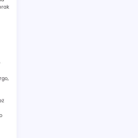
brak
w
rgo,
eż
o