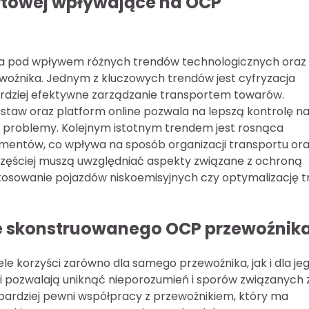
ortowej wpływające na OCP
enia pod wpływem różnych trendów technologicznych oraz
oźnika. Jednym z kluczowych trendów jest cyfryzacja
bardziej efektywne zarządzanie transportem towarów.
aw oraz platform online pozwala na lepszą kontrolę n
 problemy. Kolejnym istotnym trendem jest rosnąca
mentów, co wpływa na sposób organizacji transportu or
częściej muszą uwzględniać aspekty związane z ochroną
osowanie pojazdów niskoemisyjnych czy optymalizację t
rze skonstruowanego OCP przewoźnik
e korzyści zarówno dla samego przewoźnika, jak i dla je
ci pozwalają uniknąć nieporozumień i sporów związanych 
 bardziej pewni współpracy z przewoźnikiem, który ma