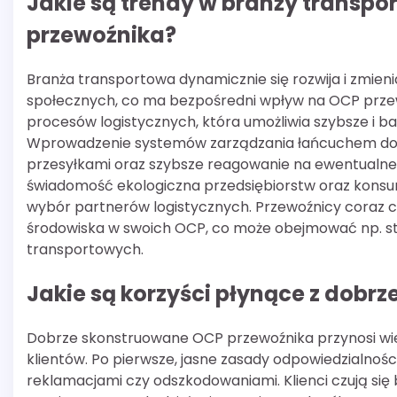
Jakie są trendy w branży transp
przewoźnika?
Branża transportowa dynamicznie się rozwija i zmi
społecznych, co ma bezpośredni wpływ na OCP przew
procesów logistycznych, która umożliwia szybsze i 
Wprowadzenie systemów zarządzania łańcuchem dost
przesyłkami oraz szybsze reagowanie na ewentualne
świadomość ekologiczna przedsiębiorstw oraz konsu
wybór partnerów logistycznych. Przewoźnicy coraz 
środowiska w swoich OCP, co może obejmować np. st
transportowych.
Jakie są korzyści płynące z dob
Dobrze skonstruowane OCP przewoźnika przynosi wiel
klientów. Po pierwsze, jasne zasady odpowiedzialnoś
reklamacjami czy odszkodowaniami. Klienci czują się