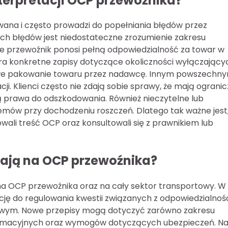
nterpretacji OCP przewoźnika?
ana i często prowadzi do popełniania błędów przez
h błędów jest niedostateczne zrozumienie zakresu
że przewoźnik ponosi pełną odpowiedzialność za towar w
iera konkretne zapisy dotyczące okoliczności wyłączający
aściwe pakowanie towaru przez nadawcę. Innym powszechn
i. Klienci często nie zdają sobie sprawy, że mają ograni
ą prawa do odszkodowania. Również nieczytelne lub
ów przy dochodzeniu roszczeń. Dlatego tak ważne jest
wali treść OCP oraz konsultowali się z prawnikiem lub
ają na OCP przewoźnika?
a OCP przewoźnika oraz na cały sektor transportowy. W
cję do regulowania kwestii związanych z odpowiedzialnoś
owym. Nowe przepisy mogą dotyczyć zarówno zakresu
klamacyjnych oraz wymogów dotyczących ubezpieczeń. N