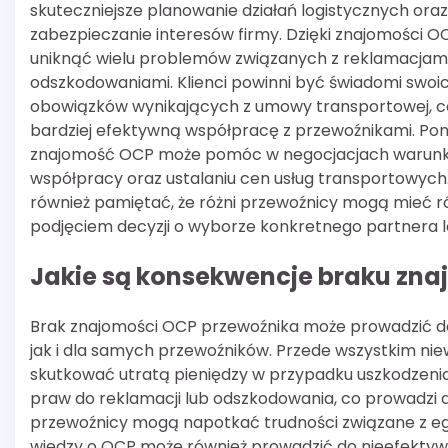
skuteczniejsze planowanie działań logistycznych oraz
zabezpieczanie interesów firmy. Dzięki znajomości 
uniknąć wielu problemów związanych z reklamacjami
odszkodowaniami. Klienci powinni być świadomi swoi
obowiązków wynikających z umowy transportowej, c
bardziej efektywną współpracę z przewoźnikami. Po
znajomość OCP może pomóc w negocjacjach warun
współpracy oraz ustalaniu cen usług transportowych
również pamiętać, że różni przewoźnicy mogą mieć r
podjęciem decyzji o wyborze konkretnego partnera l
Jakie są konsekwencje braku zna
Brak znajomości OCP przewoźnika może prowadzić d
jak i dla samych przewoźników. Przede wszystkim ni
skutkować utratą pieniędzy w przypadku uszkodzenia
praw do reklamacji lub odszkodowania, co prowadzi do 
przewoźnicy mogą napotkać trudności związane z e
wiedzy o OCP może również prowadzić do nieefekty