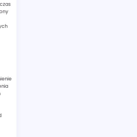
dczas
rony
ych
ienie
enia
h
d