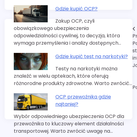
Gdzie kupić OCP?
Zakup OCP, czyli
obowiązkowego ubezpieczenia
Nawigacja
odpowiedzialności cywilnej, to decyzja, która
P
wpisu
wymaga przemyślenia i analizy dostępnych…
P
s
Gdzie kupić test na narkotyki?
i
J
Testy na narkotyki można
znaleźć w wielu aptekach, które oferują
różnorodne produkty zdrowotne. Warto zwrócić…
P
OCP przewoźnika gdzie
najtaniej?
Wybór odpowiedniego ubezpieczenia OCP dla
przewoźnika to kluczowy element działalności
transportowej. Warto zwrócić uwagę na…