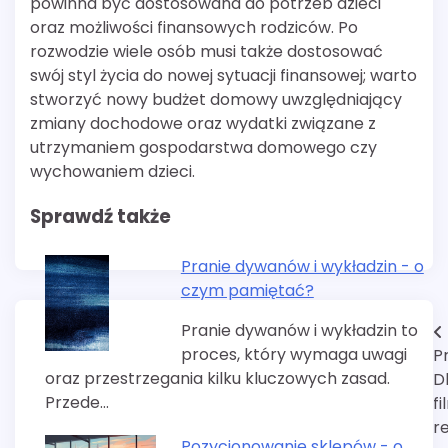
powinna być dostosowana do potrzeb dzieci
oraz możliwości finansowych rodziców. Po
rozwodzie wiele osób musi także dostosować
swój styl życia do nowej sytuacji finansowej; warto
stworzyć nowy budżet domowy uwzględniający
zmiany dochodowe oraz wydatki związane z
utrzymaniem gospodarstwa domowego czy
wychowaniem dzieci.
Sprawdź także
Pranie dywanów i wykładzin - o
czym pamiętać?
Pranie dywanów i wykładzin to
Nawigacja
proces, który wymaga uwagi
P
wpisu
oraz przestrzegania kilku kluczowych zasad.
D
Przede…
f
r
Pozycjonowanie sklepów - o