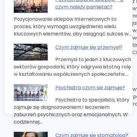
z
czym należy pamiętać?
w
n
Pozycjonowanie sklepów internetowych to
ja
proces, który wymaga uwzględnienia wielu
w
kluczowych elementów, aby osiągnąć sukces w…
w
t
Czym zajmuje się przemysł?
C
Przemysł to jeden z kluczowych
sektorów gospodarki, który odgrywa istotną rolę
w kształtowaniu współczesnych społeczeństw.…
Psychiatra czym się zajmuje?
w
p
Psychiatra to specjalista, który
r
zajmuje się diagnozowaniem i leczeniem
zaburzeń psychicznych oraz emocjonalnych. W
codziennej…
Czym zajmuje się stomatolog?