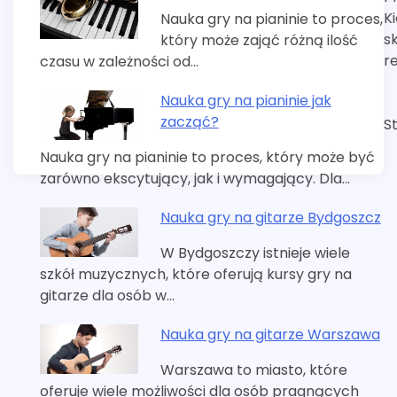
wpisu
K
Nauka gry na pianinie to proces,
s
który może zająć różną ilość
re
czasu w zależności od…
Nauka gry na pianinie jak
zacząć?
S
Nauka gry na pianinie to proces, który może być
zarówno ekscytujący, jak i wymagający. Dla…
Nauka gry na gitarze Bydgoszcz
W Bydgoszczy istnieje wiele
szkół muzycznych, które oferują kursy gry na
gitarze dla osób w…
Nauka gry na gitarze Warszawa
Warszawa to miasto, które
oferuje wiele możliwości dla osób pragnących