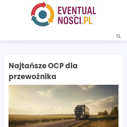
Skip
to
content
Najtańsze OCP dla
przewoźnika