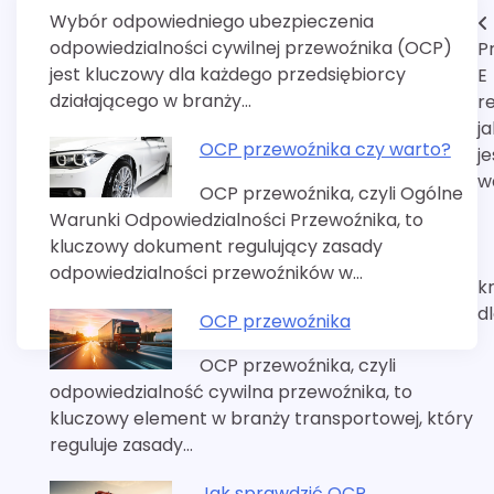
Wybór odpowiedniego ubezpieczenia
Nawigacja
odpowiedzialności cywilnej przewoźnika (OCP)
P
wpisu
jest kluczowy dla każdego przedsiębiorcy
E
działającego w branży…
r
j
OCP przewoźnika czy warto?
je
w
OCP przewoźnika, czyli Ogólne
Warunki Odpowiedzialności Przewoźnika, to
kluczowy dokument regulujący zasady
odpowiedzialności przewoźników w…
k
d
OCP przewoźnika
OCP przewoźnika, czyli
odpowiedzialność cywilna przewoźnika, to
kluczowy element w branży transportowej, który
reguluje zasady…
Jak sprawdzić OCP