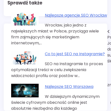
Sprawdź także
Najlepsze agencje SEO Wrocław
Wrocław, jako jedno z
największych miast w Polsce, przyciąga wiele
Nawigacja
firm zajmujących się marketingiem
P
wpisu
internetowym,…
J
d
Co to jest SEO na Instagramie?
s
ś
SEO na Instagramie to proces
optymalizacji treści w celu zwiększenia
widoczności profilu oraz postów w…
z
Najlepsze SEO Warszawa
W dzisiejszym dynamicznym
świecie cyfrowym obecność online jest
absolutnie niezbędna dla każdego