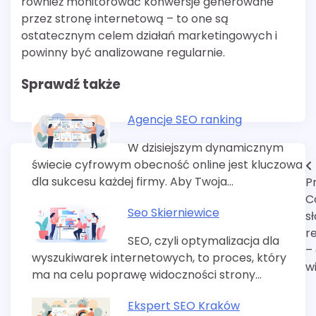
również monitorować konwersje generowane
przez stronę internetową – to one są
ostatecznym celem działań marketingowych i
powinny być analizowane regularnie.
Sprawdź także
Agencje SEO ranking
W dzisiejszym dynamicznym
świecie cyfrowym obecność online jest kluczowa
Nawigacja
dla sukcesu każdej firmy. Aby Twoja…
P
wpisu
C
Seo Skierniewice
s
r
SEO, czyli optymalizacja dla
–
wyszukiwarek internetowych, to proces, który
w
ma na celu poprawę widoczności strony…
Ekspert SEO Kraków