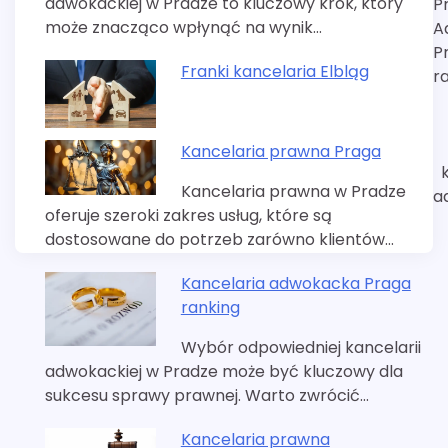
adwokackiej w Pradze to kluczowy krok, który
P
wpisu
może znacząco wpłynąć na wynik…
A
P
Franki kancelaria Elbląg
r
Kancelaria prawna Praga
Kancelaria prawna w Pradze
a
oferuje szeroki zakres usług, które są
dostosowane do potrzeb zarówno klientów…
Kancelaria adwokacka Praga
ranking
Wybór odpowiedniej kancelarii
adwokackiej w Pradze może być kluczowy dla
sukcesu sprawy prawnej. Warto zwrócić…
Kancelaria prawna