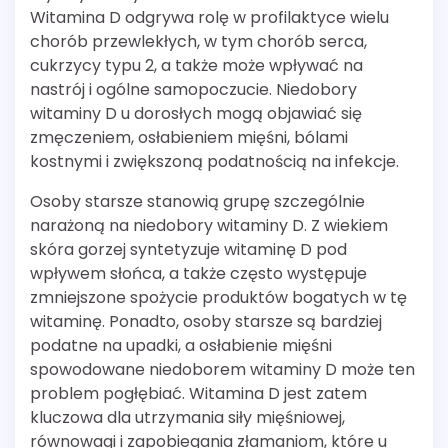
Witamina D odgrywa rolę w profilaktyce wielu
chorób przewlekłych, w tym chorób serca,
cukrzycy typu 2, a także może wpływać na
nastrój i ogólne samopoczucie. Niedobory
witaminy D u dorosłych mogą objawiać się
zmęczeniem, osłabieniem mięśni, bólami
kostnymi i zwiększoną podatnością na infekcje.
Osoby starsze stanowią grupę szczególnie
narażoną na niedobory witaminy D. Z wiekiem
skóra gorzej syntetyzuje witaminę D pod
wpływem słońca, a także często występuje
zmniejszone spożycie produktów bogatych w tę
witaminę. Ponadto, osoby starsze są bardziej
podatne na upadki, a osłabienie mięśni
spowodowane niedoborem witaminy D może ten
problem pogłębiać. Witamina D jest zatem
kluczowa dla utrzymania siły mięśniowej,
równowagi i zapobiegania złamaniom, które u