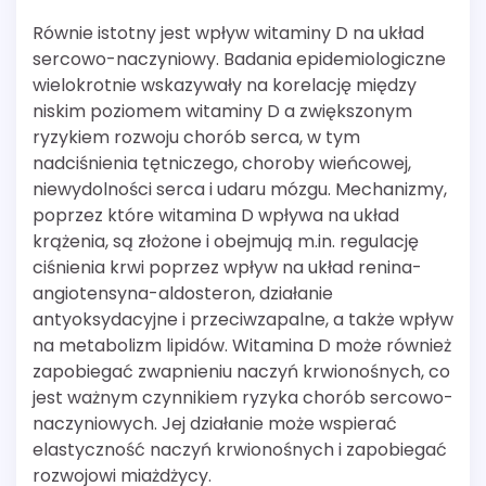
Równie istotny jest wpływ witaminy D na układ
sercowo-naczyniowy. Badania epidemiologiczne
wielokrotnie wskazywały na korelację między
niskim poziomem witaminy D a zwiększonym
ryzykiem rozwoju chorób serca, w tym
nadciśnienia tętniczego, choroby wieńcowej,
niewydolności serca i udaru mózgu. Mechanizmy,
poprzez które witamina D wpływa na układ
krążenia, są złożone i obejmują m.in. regulację
ciśnienia krwi poprzez wpływ na układ renina-
angiotensyna-aldosteron, działanie
antyoksydacyjne i przeciwzapalne, a także wpływ
na metabolizm lipidów. Witamina D może również
zapobiegać zwapnieniu naczyń krwionośnych, co
jest ważnym czynnikiem ryzyka chorób sercowo-
naczyniowych. Jej działanie może wspierać
elastyczność naczyń krwionośnych i zapobiegać
rozwojowi miażdżycy.