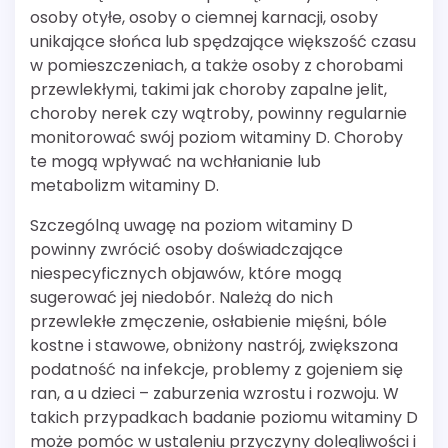
osoby otyłe, osoby o ciemnej karnacji, osoby
unikające słońca lub spędzające większość czasu
w pomieszczeniach, a także osoby z chorobami
przewlekłymi, takimi jak choroby zapalne jelit,
choroby nerek czy wątroby, powinny regularnie
monitorować swój poziom witaminy D. Choroby
te mogą wpływać na wchłanianie lub
metabolizm witaminy D.
Szczególną uwagę na poziom witaminy D
powinny zwrócić osoby doświadczające
niespecyficznych objawów, które mogą
sugerować jej niedobór. Należą do nich
przewlekłe zmęczenie, osłabienie mięśni, bóle
kostne i stawowe, obniżony nastrój, zwiększona
podatność na infekcje, problemy z gojeniem się
ran, a u dzieci – zaburzenia wzrostu i rozwoju. W
takich przypadkach badanie poziomu witaminy D
może pomóc w ustaleniu przyczyny dolegliwości i