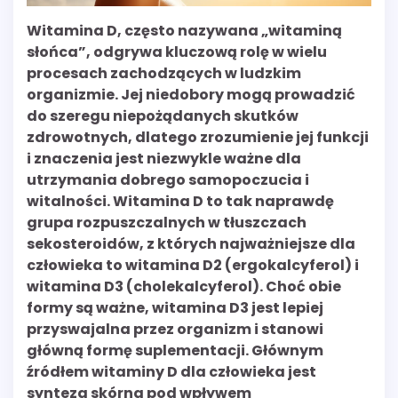
Witamina D, często nazywana „witaminą
słońca”, odgrywa kluczową rolę w wielu
procesach zachodzących w ludzkim
organizmie. Jej niedobory mogą prowadzić
do szeregu niepożądanych skutków
zdrowotnych, dlatego zrozumienie jej funkcji
i znaczenia jest niezwykle ważne dla
utrzymania dobrego samopoczucia i
witalności. Witamina D to tak naprawdę
grupa rozpuszczalnych w tłuszczach
sekosteroidów, z których najważniejsze dla
człowieka to witamina D2 (ergokalcyferol) i
witamina D3 (cholekalcyferol). Choć obie
formy są ważne, witamina D3 jest lepiej
przyswajalna przez organizm i stanowi
główną formę suplementacji. Głównym
źródłem witaminy D dla człowieka jest
synteza skórna pod wpływem