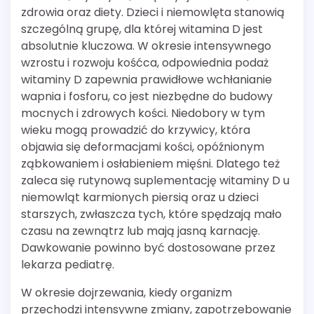
zdrowia oraz diety. Dzieci i niemowlęta stanowią
szczególną grupę, dla której witamina D jest
absolutnie kluczowa. W okresie intensywnego
wzrostu i rozwoju kośćca, odpowiednia podaż
witaminy D zapewnia prawidłowe wchłanianie
wapnia i fosforu, co jest niezbędne do budowy
mocnych i zdrowych kości. Niedobory w tym
wieku mogą prowadzić do krzywicy, która
objawia się deformacjami kości, opóźnionym
ząbkowaniem i osłabieniem mięśni. Dlatego też
zaleca się rutynową suplementację witaminy D u
niemowląt karmionych piersią oraz u dzieci
starszych, zwłaszcza tych, które spędzają mało
czasu na zewnątrz lub mają jasną karnację.
Dawkowanie powinno być dostosowane przez
lekarza pediatrę.
W okresie dojrzewania, kiedy organizm
przechodzi intensywne zmiany, zapotrzebowanie