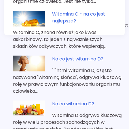
organizmie człowieka. Jest nie tylko…
Witamina C - na co jest
najlepsza?
G
Witamina C, znana również jako kwas
askorbinowy, to jeden z najważniejszych
składników odżywczych, które wspierają…
Na co jest witamina D?
```html Witamina D, często
nazywana "witaminą słońca", odgrywa kluczową
rolę w prawidłowym funkcjonowaniu organizmu
człowieka.…
Na co witamina D?
Witamina D odgrywa kluczową
rolę w wielu procesach zachodzących w