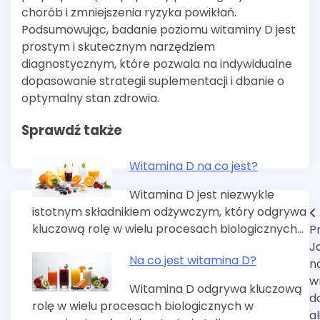
chorób i zmniejszenia ryzyka powikłań.
Podsumowując, badanie poziomu witaminy D jest
prostym i skutecznym narzędziem
diagnostycznym, które pozwala na indywidualne
dopasowanie strategii suplementacji i dbanie o
optymalny stan zdrowia.
Sprawdź także
Witamina D na co jest?
Witamina D jest niezwykle
istotnym składnikiem odżywczym, który odgrywa
Nawigacja
kluczową rolę w wielu procesach biologicznych…
P
wpisu
J
Na co jest witamina D?
n
w
Witamina D odgrywa kluczową
d
rolę w wielu procesach biologicznych w
a