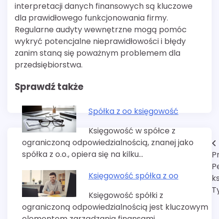
interpretacji danych finansowych są kluczowe
dla prawidłowego funkcjonowania firmy.
Regularne audyty wewnętrzne mogą pomóc
wykryć potencjalne nieprawidłowości i błędy
zanim staną się poważnym problemem dla
przedsiębiorstwa.
Sprawdź także
Spółka z oo księgowość
Księgowość w spółce z
ograniczoną odpowiedzialnością, znanej jako
Nawigacja
spółka z o.o., opiera się na kilku…
P
wpisu
P
Księgowość spółka z oo
k
T
Księgowość spółki z
ograniczoną odpowiedzialnością jest kluczowym
elementem zarządzania finansami