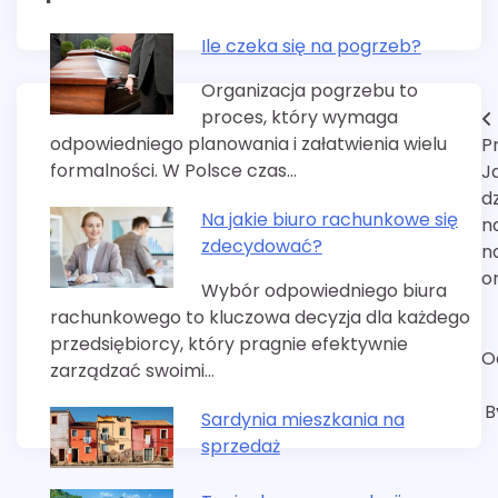
Ile czeka się na pogrzeb?
Organizacja pogrzebu to
proces, który wymaga
Nawigacja
odpowiedniego planowania i załatwienia wielu
P
wpisu
formalności. W Polsce czas…
J
dz
Na jakie biuro rachunkowe się
n
zdecydować?
n
o
Wybór odpowiedniego biura
rachunkowego to kluczowa decyzja dla każdego
przedsiębiorcy, który pragnie efektywnie
O
zarządzać swoimi…
B
Sardynia mieszkania na
sprzedaż