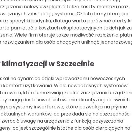
rządzenia należy uwzględnić także koszty montażu oraz
iązanych z instalacją systemu. Często firmy oferujące
 oraz specyfiki budynku, dlatego warto porównać oferty ki
to pamiętać o kosztach eksploatacyjnych takich jak zu
enia. Wiele firm oferuje także możliwość rozłożenia płatn
nym rozwiązaniem dla osób chcących uniknąć jednorazowe
 klimatyzacji w Szczecinie
 zyskał na dynamice dzięki wprowadzeniu nowoczesnych
ć i komfort użytkowania. Wiele nowoczesnych systemów
terowniki, które umożliwiają zdalne zarządzanie urządze
nicy mogą dostosować ustawienia klimatyzacji do swoich
ją są systemy inwerterowe, które pozwalają na płynne
aktualnych warunków, co przekłada się na oszczędności
ż zwrócić uwagę na urządzenia z funkcją oczyszczania
geny, co jest szczególnie istotne dla osób cierpiących na