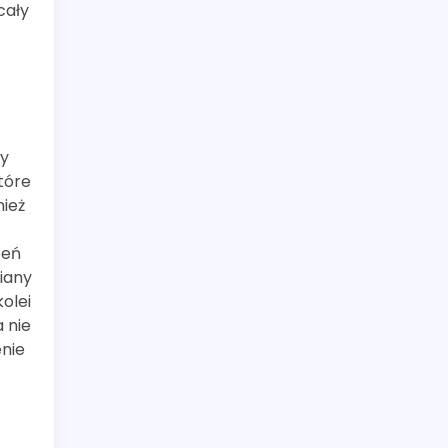
cały
my
tóre
nież
zeń
iany
olei
 nie
enie