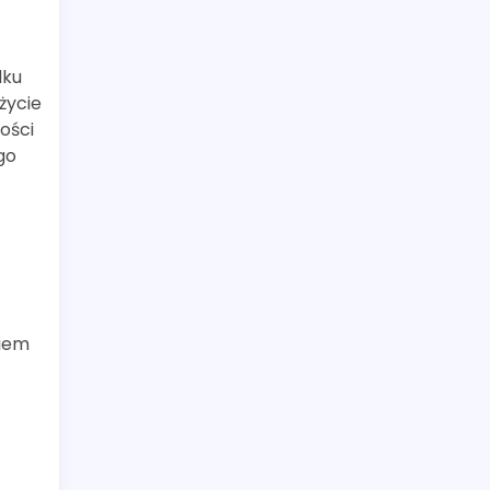
lku
życie
ości
go
niem