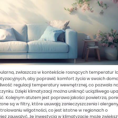
opularna, zwłaszcza w kontekście rosnących temperatur l
matyzacyjnych, aby poprawić komfort życia w swoich doma
żliwość regulacji temperatury wewnętrznej, co pozwala n
nku. Dzięki klimatyzacji można uniknąć uciążliwego upa
. Kolejnym atutem jest poprawa jakości powietrza, pon
 są w filtry, które usuwają zanieczyszczenia i alergeny
lowaniu wilgotności, co jest istotne w regionach o
ż zauważyć, że inwestycja w klimatyzację może zwięks