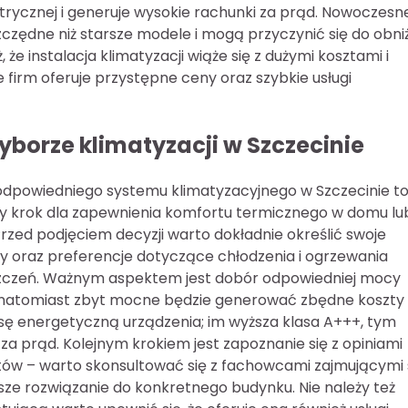
ektrycznej i generuje wysokie rachunki za prąd. Nowoczesn
czędne niż starsze modele i mogą przyczynić się do obni
że instalacja klimatyzacji wiąże się z dużymi kosztami i
irm oferuje przystępne ceny oraz szybkie usługi
wyborze klimatyzacji w Szczecinie
dpowiedniego systemu klimatyzacyjnego w Szczecinie t
y krok dla zapewnienia komfortu termicznego w domu lu
Przed podjęciem decyzji warto dokładnie określić swoje
y oraz preferencje dotyczące chłodzenia i ogrzewania
czeń. Ważnym aspektem jest dobór odpowiedniej mocy
ń, natomiast zbyt mocne będzie generować zbędne koszty
asę energetyczną urządzenia; im wyższa klasa A+++, tym
i za prąd. Kolejnym krokiem jest zapoznanie się z opiniami
ów – warto skonsultować się z fachowcami zajmującymi 
sze rozwiązanie do konkretnego budynku. Nie należy też