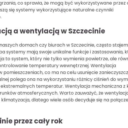
 grzania, co sprawia, że mogą być wykorzystywane przez 
eszą się systemy wykorzystujące naturalne czynniki
.
acją a wentylacją w Szczecinie
aszych domach czy biurach w Szczecinie, często staje
a systemy mają swoje unikalne funkcje i zastosowania, k
a to system, który nie tylko wymienia powietrze, ale rów
kontrolowanie temperatury wewnętrznej. Wentylacja
 w pomieszczeniach, co ma na celu usunięcie zanieczyszc
alnej polega ona na wykorzystaniu różnicy ciśnień do wym
 ekstremalnych temperatur. Wentylacja mechaniczna z k
arunków atmosferycznych. Warto zauważyć, że wentylacja
limatyzacja, dlatego wiele osób decyduje się na połącz
nie przez cały rok