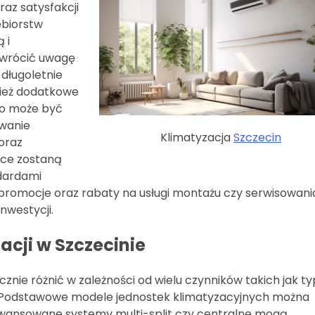
raz satysfakcji
ębiorstw
 i
zwrócić uwagę
 długoletnie
nież dodatkowe
co może być
owanie
Klimatyzacja
Szczecin
 oraz
ace zostaną
dardami
 promocje oraz rabaty na usługi montażu czy serwisowani
nwestycji.
zacji w Szczecinie
acznie różnić w zależności od wielu czynników takich jak ty
i. Podstawowe modele jednostek klimatyzacyjnych można
zaawansowane systemy multi-split czy centralne mogą