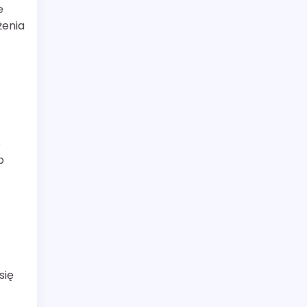
e
żenia
o
b
się