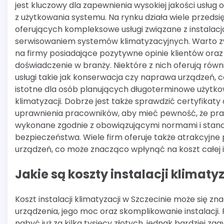
jest kluczowy dla zapewnienia wysokiej jakości usług o
z użytkowania systemu. Na rynku działa wiele przedsi
oferujących kompleksowe usługi związane z instalacją
serwisowaniem systemów klimatyzacyjnych. Warto 
na firmy posiadające pozytywne opinie klientów oraz
doświadczenie w branży. Niektóre z nich oferują rów
usługi takie jak konserwacja czy naprawa urządzeń, 
istotne dla osób planujących długoterminowe użytk
klimatyzacji. Dobrze jest także sprawdzić certyfikaty
uprawnienia pracowników, aby mieć pewność, że pr
wykonane zgodnie z obowiązującymi normami i stan
bezpieczeństwa. Wiele firm oferuje także atrakcyjne
urządzeń, co może znacząco wpłynąć na koszt całej i
Jakie są koszty instalacji klimaty
Koszt instalacji klimatyzacji w Szczecinie może się zn
urządzenia, jego moc oraz skomplikowanie instalacj
nabyć już za kilka tysięcy złotych, jednak bardziej 