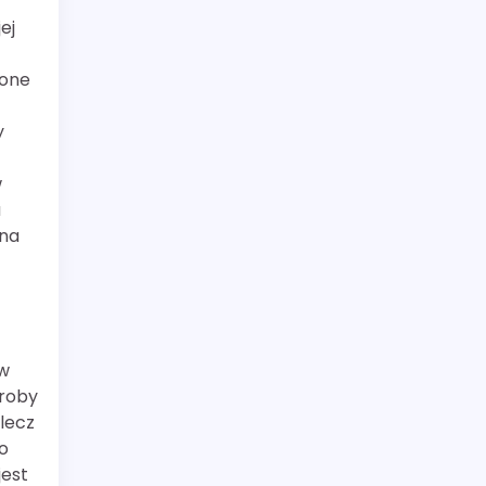
ej
zone
y
w
a
 na
ów
oroby
lecz
o
jest