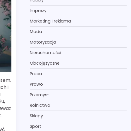
Hobby
Imprezy
Marketing i reklama
Moda
Motoryzacja
Nieruchomości
Obcojęzyczne
Praca
atem.
Prawo
ch i
a
Przemysł
łu,
Rolnictwo
ieważ
.
Sklepy
Sport
zyć