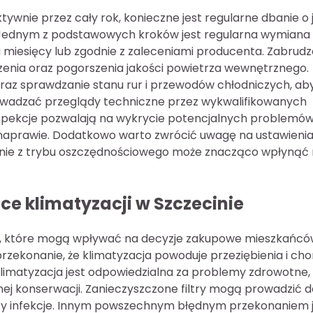
tywnie przez cały rok, konieczne jest regularne dbanie o j
. Jednym z podstawowych kroków jest regularna wymiana
ka miesięcy lub zgodnie z zaleceniami producenta. Zabrud
zenia oraz pogorszenia jakości powietrza wewnętrznego.
oraz sprawdzanie stanu rur i przewodów chłodniczych, ab
owadzać przeglądy techniczne przez wykwalifikowanych
inspekcje pozwalają na wykrycie potencjalnych problemó
w naprawie. Dodatkowo warto zwrócić uwagę na ustawieni
anie z trybu oszczędnościowego może znacząco wpłynąć
ce klimatyzacji w Szczecinie
ień, które mogą wpływać na decyzje zakupowe mieszkańc
przekonanie, że klimatyzacja powoduje przeziębienia i ch
limatyzacja jest odpowiedzialna za problemy zdrowotne, 
ej konserwacji. Zanieczyszczone filtry mogą prowadzić d
czy infekcje. Innym powszechnym błędnym przekonaniem 