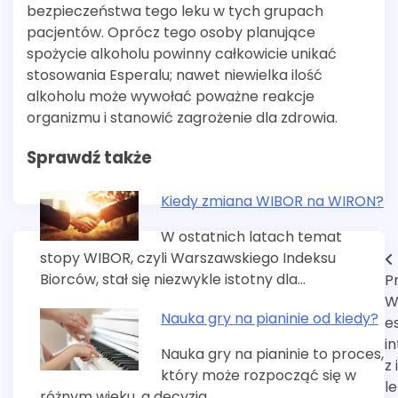
bezpieczeństwa tego leku w tych grupach
pacjentów. Oprócz tego osoby planujące
spożycie alkoholu powinny całkowicie unikać
stosowania Esperalu; nawet niewielka ilość
alkoholu może wywołać poważne reakcje
organizmu i stanowić zagrożenie dla zdrowia.
Sprawdź także
Kiedy zmiana WIBOR na WIRON?
W ostatnich latach temat
stopy WIBOR, czyli Warszawskiego Indeksu
Nawigacja
Biorców, stał się niezwykle istotny dla…
P
wpisu
W
Nauka gry na pianinie od kiedy?
e
i
Nauka gry na pianinie to proces,
z
który może rozpocząć się w
l
różnym wieku, a decyzja…