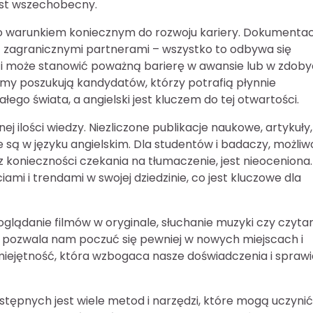
 jest wszechobecny.
sto warunkiem koniecznym do rozwoju kariery. Dokumentac
z zagranicznymi partnerami – wszystko to odbywa się
ości może stanowić poważną barierę w awansie lub w zdoby
my poszukują kandydatów, którzy potrafią płynnie
ego świata, a angielski jest kluczem do tej otwartości.
j ilości wiedzy. Niezliczone publikacje naukowe, artykuły,
e są w języku angielskim. Dla studentów i badaczy, możli
z konieczności czekania na tłumaczenie, jest nieoceniona.
mi i trendami w swojej dziedzinie, co jest kluczowe dla
oglądanie filmów w oryginale, słuchanie muzyki czy czyta
ry pozwala nam poczuć się pewniej w nowych miejscach i
umiejętność, która wzbogaca nasze doświadczenia i sprawi
stępnych jest wiele metod i narzędzi, które mogą uczynić