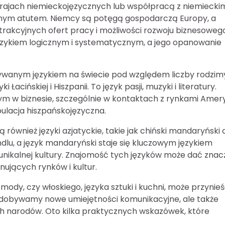
krajach niemieckojęzycznych lub współpracą z niemiecki
ionym atutem. Niemcy są potęgą gospodarczą Europy, a
trakcyjnych ofert pracy i możliwości rozwoju biznesowego
językiem logicznym i systematycznym, a jego opanowanie
 używanym językiem na świecie pod względem liczby rodzi
acińskiej i Hiszpanii. To język pasji, muzyki i literatury.
tnym w biznesie, szczególnie w kontaktach z rynkami Amer
pulacja hiszpańskojęzyczna.
 również języki azjatyckie, takie jak chiński mandaryński 
dlu, a język mandaryński staje się kluczowym językiem
i unikalnej kultury. Znajomość tych języków może dać zna
ujących rynków i kultur.
mody, czy włoskiego, języka sztuki i kuchni, może przynie
ko zdobywamy nowe umiejętności komunikacyjne, ale także
 tych narodów. Oto kilka praktycznych wskazówek, które