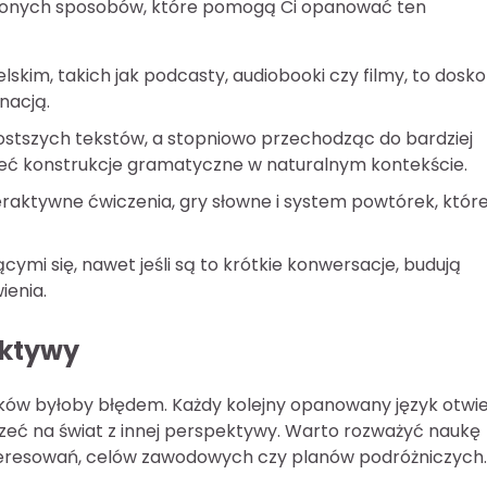
dzonych sposobów, które pomogą Ci opanować ten
lskim, takich jak podcasty, audiobooki czy filmy, to dosk
nacją.
rostszych tekstów, a stopniowo przechodząc do bardziej
ieć konstrukcje gramatyczne w naturalnym kontekście.
eraktywne ćwiczenia, gry słowne i system powtórek, któr
cymi się, nawet jeśli są to krótkie konwersacje, budują
ienia.
ektywy
zyków byłoby błędem. Każdy kolejny opanowany język otwi
rzeć na świat z innej perspektywy. Warto rozważyć naukę
nteresowań, celów zawodowych czy planów podróżniczych.