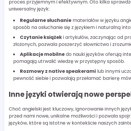
proces przyjemnym i efektywnym. Oto kilka spraw
uniwersalny język:
Regularne słuchanie
materiałów w języku angie
sposób na osłuchanie się z językiem i naturalną into
Czytanie książek
i artykułów, zaczynając od p
złożonych, pozwala poszerzyć słownictwo i zrozum
Aplikacje mobilne
do nauki języków oferują int
pomagają utrwalić wiedzę w przystępny sposób.
Rozmowy z native speakerami
lub innymi uczą
pewność siebie i pozwalają przełamać barierę mów
Inne języki otwierają nowe persp
Choć angielski jest kluczowy, ignorowanie innych ję
przed nami nowe, unikalne możliwości i pozwala spoj
języków, które są istotne w kontekście naszych zai