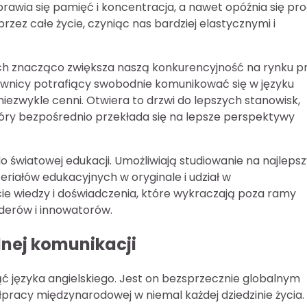
awia się pamięć i koncentracja, a nawet opóźnia się pr
rzez całe życie, czyniąc nas bardziej elastycznymi i
 znacząco zwiększa naszą konkurencyjność na rynku pr
cownicy potrafiący swobodnie komunikować się w języku
niezwykle cenni. Otwiera to drzwi do lepszych stanowisk,
który bezpośrednio przekłada się na lepsze perspektywy
do światowej edukacji. Umożliwiają studiowanie na najleps
riałów edukacyjnych w oryginale i udział w
 wiedzy i doświadczenia, które wykraczają poza ramy
iderów i innowatorów.
lnej komunikacji
 języka angielskiego. Jest on bezsprzecznie globalnym
racy międzynarodowej w niemal każdej dziedzinie życia.