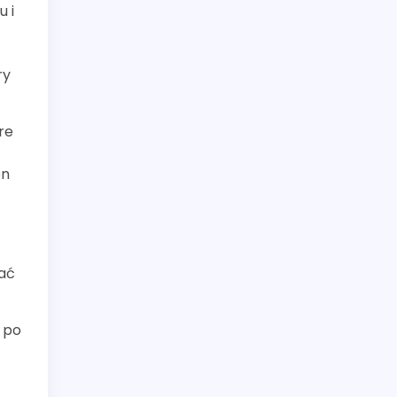
 i
ry
re
en
wać
 po