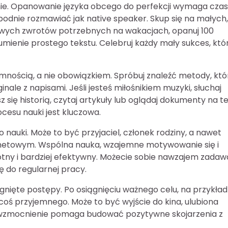
nie. Opanowanie języka obcego do perfekcji wymaga czasu
wobodnie rozmawiać jak native speaker. Skup się na małych,
wowych zwrotów potrzebnych na wakacjach, opanuj 100
umienie prostego tekstu. Celebruj każdy mały sukces, któ
emnością, a nie obowiązkiem. Spróbuj znaleźć metody, któ
yginale z napisami. Jeśli jesteś miłośnikiem muzyki, słuchaj
sz się historią, czytaj artykuły lub oglądaj dokumenty na t
ocesu nauki jest kluczowa.
nauki. Może to być przyjaciel, członek rodziny, a nawet
rnetowym. Wspólna nauka, wzajemne motywowanie się i
otny i bardziej efektywny. Możecie sobie nawzajem zada
 do regularnej pracy.
gnięte postępy. Po osiągnięciu ważnego celu, na przykład
oś przyjemnego. Może to być wyjście do kina, ulubiona
e wzmocnienie pomaga budować pozytywne skojarzenia z