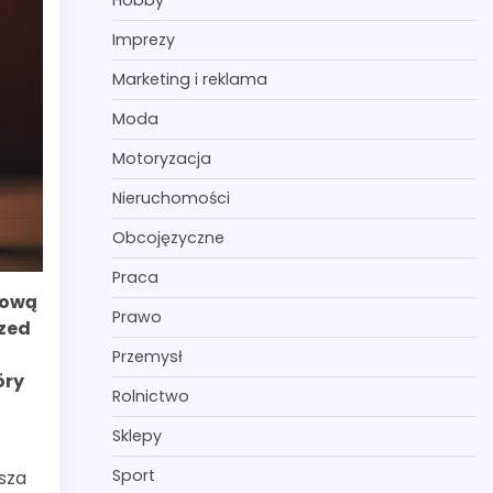
Hobby
Imprezy
Marketing i reklama
Moda
Motoryzacja
Nieruchomości
Obcojęzyczne
Praca
zową
Prawo
rzed
Przemysł
óry
Rolnictwo
Sklepy
Sport
sza