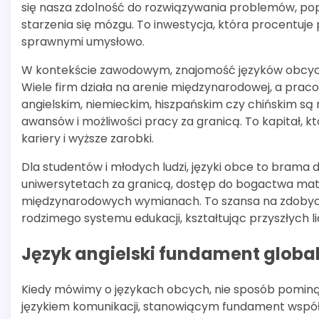
się nasza zdolność do rozwiązywania problemów, popr
starzenia się mózgu. To inwestycja, która procentuje p
sprawnymi umysłowo.
W kontekście zawodowym, znajomość języków obcych
Wiele firm działa na arenie międzynarodowej, a pra
angielskim, niemieckim, hiszpańskim czy chińskim są 
awansów i możliwości pracy za granicą. To kapitał, 
kariery i wyższe zarobki.
Dla studentów i młodych ludzi, języki obce to brama 
uniwersytetach za granicą, dostęp do bogactwa mate
międzynarodowych wymianach. To szansa na zdobycie
rodzimego systemu edukacji, kształtując przyszłych l
Język angielski fundament globa
Kiedy mówimy o językach obcych, nie sposób pominąć
językiem komunikacji, stanowiącym fundament współp