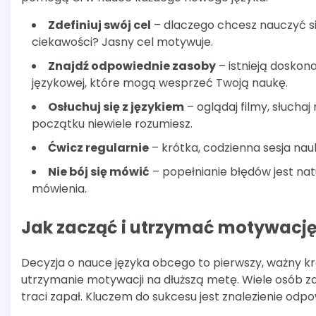
Zdefiniuj swój cel
– dlaczego chcesz nauczyć się
ciekawości? Jasny cel motywuje.
Znajdź odpowiednie zasoby
– istnieją doskona
językowej, które mogą wesprzeć Twoją naukę.
Osłuchuj się z językiem
– oglądaj filmy, słuchaj
początku niewiele rozumiesz.
Ćwicz regularnie
– krótka, codzienna sesja nauk
Nie bój się mówić
– popełnianie błędów jest na
mówienia.
Jak zacząć i utrzymać motywacj
Decyzja o nauce języka obcego to pierwszy, ważny kro
utrzymanie motywacji na dłuższą metę. Wiele osób za
traci zapał. Kluczem do sukcesu jest znalezienie odp