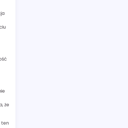
ja
ciu
wość
nie
a, że
 ten