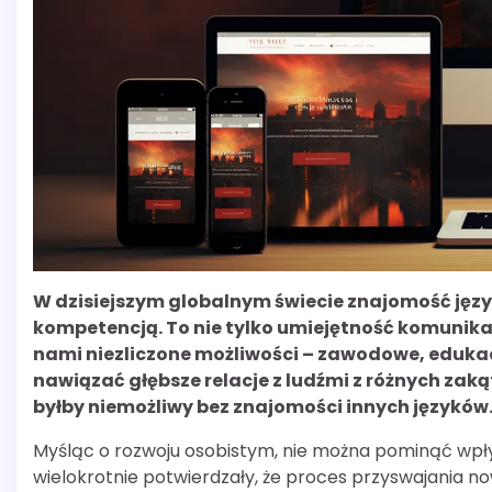
W dzisiejszym globalnym świecie znajomość języ
kompetencją. To nie tylko umiejętność komunikac
nami niezliczone możliwości – zawodowe, edukacy
nawiązać głębsze relacje z ludźmi z różnych zaką
byłby niemożliwy bez znajomości innych języków
Myśląc o rozwoju osobistym, nie można pominąć wpł
wielokrotnie potwierdzały, że proces przyswajania n