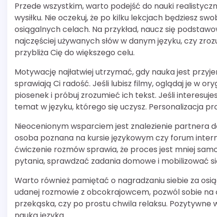
Przede wszystkim, warto podejść do nauki realistycz
wysiłku. Nie oczekuj, że po kilku lekcjach będziesz s
osiągalnych celach. Na przykład, naucz się podsta
najczęściej używanych słów w danym języku, czy zroz
przybliża Cię do większego celu.
Motywację najłatwiej utrzymać, gdy nauka jest przyj
sprawiają Ci radość. Jeśli lubisz filmy, oglądaj je w or
piosenek i próbuj zrozumieć ich tekst. Jeśli interesuje
temat w języku, którego się uczysz. Personalizacja pr
Nieocenionym wsparciem jest znalezienie partnera do 
osoba poznana na kursie językowym czy forum inte
ćwiczenie rozmów sprawia, że proces jest mniej sam
pytania, sprawdzać zadania domowe i mobilizować się
Warto również pamiętać o nagradzaniu siebie za osią
udanej rozmowie z obcokrajowcem, pozwól sobie na c
przekąska, czy po prostu chwila relaksu. Pozytywn
nauką języka.