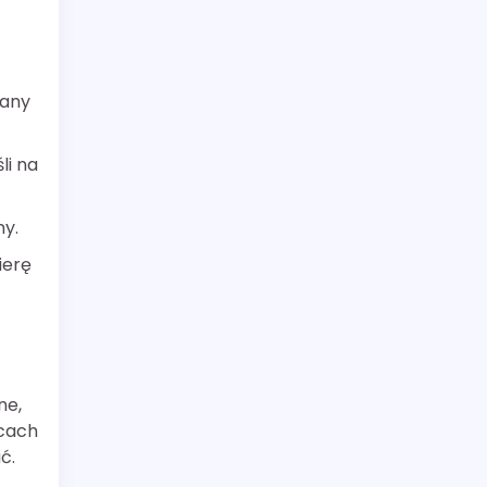
iany
li na
ny.
ierę
ne,
ącach
ć.