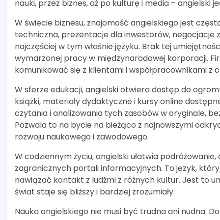
nauki, przez biznes, aż po kulturę i media – angielski
W świecie biznesu, znajomość angielskiego jest czę
techniczna, prezentacje dla inwestorów, negocjacje 
najczęściej w tym właśnie języku. Brak tej umiejętn
wymarzonej pracy w międzynarodowej korporacji. Fir
komunikować się z klientami i współpracownikami z cał
W sferze edukacji, angielski otwiera dostęp do ogromne
książki, materiały dydaktyczne i kursy online dostępn
czytania i analizowania tych zasobów w oryginale, be
Pozwala to na bycie na bieżąco z najnowszymi odkrycia
rozwoju naukowego i zawodowego.
W codziennym życiu, angielski ułatwia podróżowanie, 
zagranicznych portali informacyjnych. To język, któ
nawiązać kontakt z ludźmi z różnych kultur. Jest to 
świat staje się bliższy i bardziej zrozumiały.
Nauka angielskiego nie musi być trudna ani nudna. Do