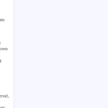
ala
i
gowa
g
znać,
ego