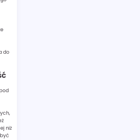
że
a do
ść
 pod
ych,
eż
j niż
 być