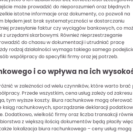
ejście może prowadzić do nieporozumień oraz błędnych
zelkie istotne informacje oraz dokumenty, co pozwoli na
ym błędem jest brak systematyczności w dostarczaniu
niej przesyłanie faktur czy wyciągów bankowych, co mo
i z urzędami skarbowymi. Również nieprzestrzeganie
owadzić do chaosu w dokumentacji i utrudniać pracę
ażdy rodzaj działalności wymaga takiego samego podejści
ób współpracy do specyfiki firmy oraz jej potrzeb.
unkowego i co wpływa na ich wysoko
óżnić w zależności od wielu czynników, które warto brać
łpracy. Przede wszystkim, cena usług zależy od zakresu
ga, tym wyższe koszty. Biura rachunkowe mogą oferować
ie ksiąg rachunkowych, sporządzanie deklaracji podatkow
Dodatkowo, wielkość firmy oraz liczba transakcji równi
iorstwa z większą ilością dokumentów będą płaciły więce
t także lokalizacja biura rachunkowego – ceny usług mogą