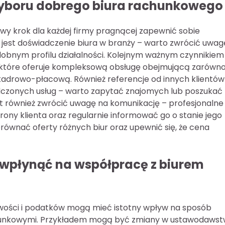
wyboru dobrego biura rachunkowego
y krok dla każdej firmy pragnącej zapewnić sobie
jest doświadczenie biura w branży – warto zwrócić uwag
dobnym profilu działalności. Kolejnym ważnym czynnikiem 
, które oferuje kompleksową obsługę obejmującą zarówn
kadrowo-płacową. Również referencje od innych klientów
dczonych usług – warto zapytać znajomych lub poszukać
est również zwrócić uwagę na komunikację – profesjonalne
trony klienta oraz regularnie informować go o stanie jego
orównać oferty różnych biur oraz upewnić się, że cena
 wpłynąć na współpracę z biurem
ości i podatków mogą mieć istotny wpływ na sposób
hunkowymi. Przykładem mogą być zmiany w ustawodawst