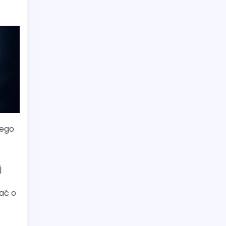
wego
j
ać o