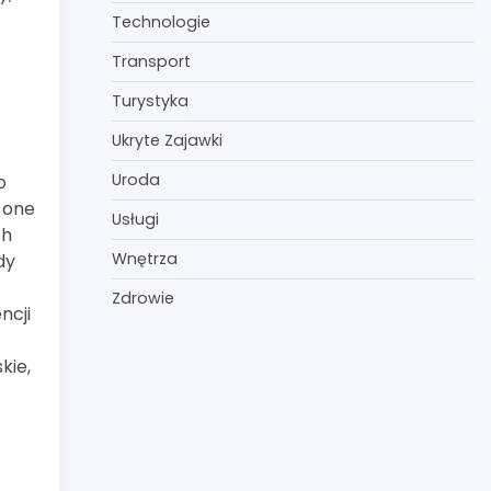
Technologie
Transport
Turystyka
Ukryte Zajawki
Uroda
o
 one
Usługi
ch
Wnętrza
dy
Zdrowie
ncji
kie,