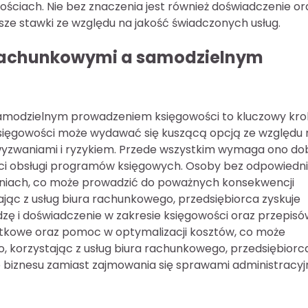
ściach. Nie bez znaczenia jest również doświadczenie or
sze stawki ze względu na jakość świadczonych usług.
i rachunkowymi a samodzielnym
modzielnym prowadzeniem księgowości to kluczowy kro
sięgowości może wydawać się kuszącą opcją ze względu 
 wyzwaniami i ryzykiem. Przede wszystkim wymaga ono do
ci obsługi programów księgowych. Osoby bez odpowiedn
eniach, co może prowadzić do poważnych konsekwencji
ając z usług biura rachunkowego, przedsiębiorca zyskuje
dzę i doświadczenie w zakresie księgowości oraz przepisó
atkowe oraz pomoc w optymalizacji kosztów, co może
, korzystając z usług biura rachunkowego, przedsiębior
o biznesu zamiast zajmowania się sprawami administracy