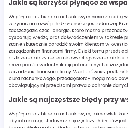
Jakie są korzyści płynące ze ws
Współpraca z biurem rachunkowym niesie ze sobą wi
wpłynąć na rozwój ich działalności gospodarczej. Prz
zaoszczędzić czas i energię, które można przeznaczy
dysponują wiedzą oraz doświadczeniem w zakresie pr
stanie skutecznie doradzić swoim klientom w kwesti
zarządzaniem finansami firmy. Dzięki temu przedsię
rozliczeniami czy nieterminowymi zgłoszeniami do u
może pomóc w identyfikacji potencjalnych oszczęd
zarządzaniu finansami firmy. Warto również podkreśl
biura rachunkowego, przedsiębiorcy mogą mieć pewno
obowiązującymi przepisami prawa o ochronie danyc
Jakie są najczęstsze błędy przy
Współpraca z biurem rachunkowym, mimo wielu korzy
aby ich uniknąć. Jednym z najczęstszych błędów jes
biurem. Wiele osób zakłada, że biuro będzie wiedział