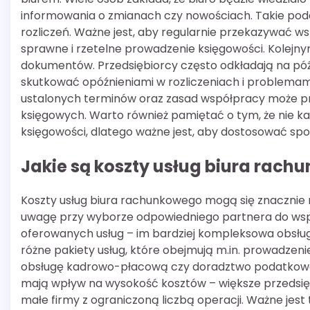
informowania o zmianach czy nowościach. Takie pod
rozliczeń. Ważne jest, aby regularnie przekazywać ws
sprawne i rzetelne prowadzenie księgowości. Kolejn
dokumentów. Przedsiębiorcy często odkładają na póź
skutkować opóźnieniami w rozliczeniach i problemam
ustalonych terminów oraz zasad współpracy może pr
księgowych. Warto również pamiętać o tym, że nie k
księgowości, dlatego ważne jest, aby dostosować spos
Jakie są koszty usług biura rach
Koszty usług biura rachunkowego mogą się znacznie r
uwagę przy wyborze odpowiedniego partnera do wspó
oferowanych usług – im bardziej kompleksowa obsłu
różne pakiety usług, które obejmują m.in. prowadzen
obsługę kadrowo-płacową czy doradztwo podatkowe. 
mają wpływ na wysokość kosztów – większe przedsięb
małe firmy z ograniczoną liczbą operacji. Ważne jes