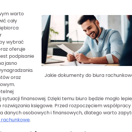
owym warto
wić cały
iębiorca
r
aby wybrać
raz oferuje
jest podpisanie
a jasno
wynagradzania.
Jakie dokumenty do biura rachunko
ntów oraz
kowym.
etelnej
j sytuacji finansowej. Dzięki temu biuro będzie mogło lepie
e rozwiązania księgowe. Przed rozpoczęciem współpracy
wa danych osobowych i finansowych, dlatego warto zapyt
o rachunkowe
.