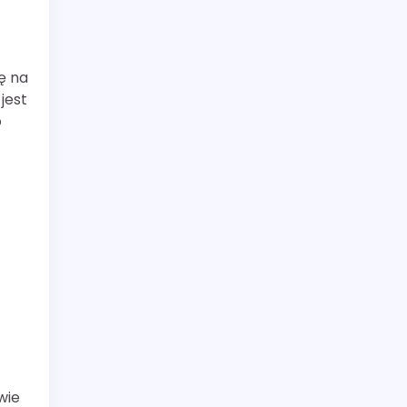
ę na
jest
o
wie