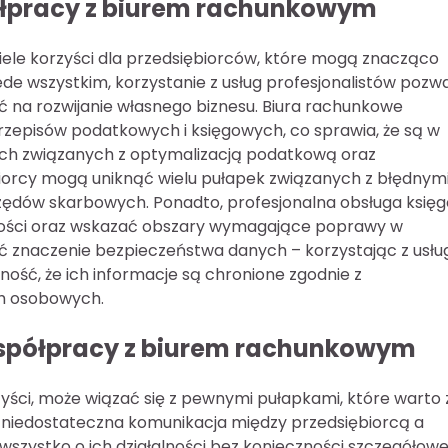
półpracy z biurem rachunkowym
ele korzyści dla przedsiębiorców, które mogą znacząco
ede wszystkim, korzystanie z usług profesjonalistów pozw
ć na rozwijanie własnego biznesu. Biura rachunkowe
zepisów podatkowych i księgowych, co sprawia, że są w
ach związanych z optymalizacją podatkową oraz
biorcy mogą uniknąć wielu pułapek związanych z błędnym
rzędów skarbowych. Ponadto, profesjonalna obsługa księ
ności oraz wskazać obszary wymagające poprawy w
ić znaczenie bezpieczeństwa danych – korzystając z usłu
ść, że ich informacje są chronione zgodnie z
h osobowych.
 współpracy z biurem rachunkowym
ści, może wiązać się z pewnymi pułapkami, które warto 
t niedostateczna komunikacja między przedsiębiorcą a
o wszystko o ich działalności bez konieczności szczegółow