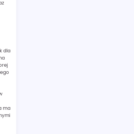
az
k dla
na
brej
iego
w
ca ma
jnymi