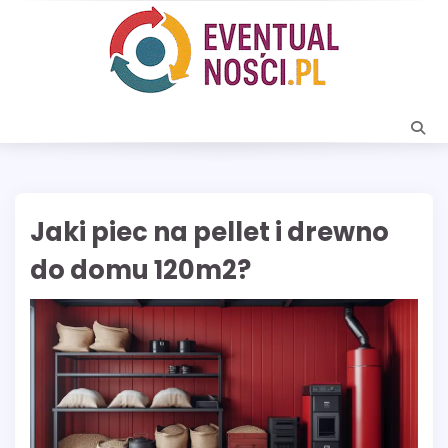
Skip
to
content
Jaki piec na pellet i drewno
do domu 120m2?