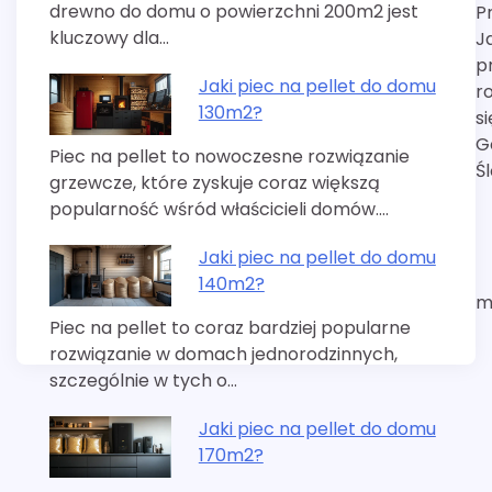
drewno do domu o powierzchni 200m2 jest
P
wpisu
kluczowy dla…
J
p
Jaki piec na pellet do domu
ro
130m2?
si
G
Piec na pellet to nowoczesne rozwiązanie
Ś
grzewcze, które zyskuje coraz większą
popularność wśród właścicieli domów.…
Jaki piec na pellet do domu
140m2?
m
Piec na pellet to coraz bardziej popularne
rozwiązanie w domach jednorodzinnych,
szczególnie w tych o…
Jaki piec na pellet do domu
170m2?