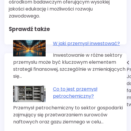
ośrodkom badawczym oferującym wysokiej
jakości edukację i możliwości rozwoju
zawodowego.
Sprawdź także
W jaki przemysł inwestować?
Inwestowanie w różne sektory
przemysłu może być kluczowym elementem
Nawigacja
strategii finansowej, szczególnie w zmieniających
P
wpisu
się…
J
d
Co to jest przemysł
f
petrochemiczny?
m
t
Przemysł petrochemiczny to sektor gospodarki
zajmujący się przetwarzaniem surowców
naftowych oraz gazu ziemnego w celu…