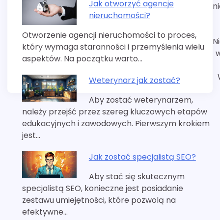
Jak otworzyć agencje
n
nieruchomości?
Otworzenie agencji nieruchomości to proces,
N
który wymaga staranności i przemyślenia wielu
w
aspektów. Na początku warto…
Weterynarz jak zostać?
Aby zostać weterynarzem,
należy przejść przez szereg kluczowych etapów
edukacyjnych i zawodowych. Pierwszym krokiem
jest…
Jak zostać specjalistą SEO?
Aby stać się skutecznym
specjalistą SEO, konieczne jest posiadanie
zestawu umiejętności, które pozwolą na
efektywne…