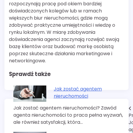
rozpoczynają pracę pod okiem bardziej
doświadczonych kolegów lub w ramach
większych biur nieruchomości, gdzie mogą
zdobywać praktyczne umiejętności i wiedzę o
rynku lokalnym. W miarę zdobywania
doświadczenia agenci zaczynają rozwijać swoją
bazę klientów oraz budować markę osobistą
poprzez skuteczne działania marketingowe i
networkingowe.
Sprawdź także
Jak zostać agentem
nieruchomości
Jak zostać agentem nieruchomości? Zawód
Nawigacja
agenta nieruchomości to praca pełna wyzwań,
P
wpisu
ale również satysfakcji, która…
J
a