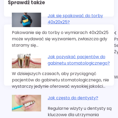
Sprawdź także
Jak się spakować do torby
40x20x25?
Pakowanie się do torby o wymiarach 40x20x25
Nawigacja
może wydawać się wyzwaniem, zwłaszcza gdy
P
wpisu
staramy się…
S
Ż
Jak pozyskać pacjentów do
gabinetu stomatologicznego?
W dzisiejszych czasach, aby przyciągnąć
W
pacjentów do gabinetu stomatologicznego, nie
wystarczy jedynie oferować wysokiej jakości…
Jak często do dentysty?
Regularne wizyty u dentysty są
kluczowe dla utrzymania