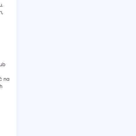
u.
m,
lub
ć na
h