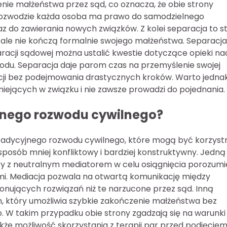
ie małżeństwa przez sąd, co oznacza, że obie strony
o rozwodzie każda osoba ma prawo do samodzielnego
 do zawierania nowych związków. Z kolei separacja to st
 ale nie kończą formalnie swojego małżeństwa. Separacja
acji sądowej można ustalić kwestie dotyczące opieki na
wodu. Separacja daje parom czas na przemyślenie swojej
acji bez podejmowania drastycznych kroków. Warto jedna
niejących w związku i nie zawsze prowadzi do pojednania.
yjnego rozwodu cywilnego?
a tradycyjnego rozwodu cywilnego, które mogą być korzyst
osób mniej konfliktowy i bardziej konstruktywny. Jedną
acy z neutralnym mediatorem w celu osiągnięcia porozumi
mi. Mediacja pozwala na otwartą komunikację między
onujących rozwiązań niż te narzucone przez sąd. Inną
n, który umożliwia szybkie zakończenie małżeństwa bez
 W takim przypadku obie strony zgadzają się na warunki
akże możliwość skorzystania z terapii par przed podjęcie