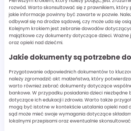
Pierwszym krokiem, który należy podjąć, jest zrozum
rozwód. Warto skonsultować się z prawnikiem, który
jakie informacje powinny być zawarte w pozwie. Nale
odbywał się na drodze sądowej, czy może uda się osią
Kolejnym krokiem jest zebranie dowodów dotyczących
majątkowe czy dokumenty dotyczące dzieci. Ważne jes
oraz opieki nad dziećmi.
Jakie dokumenty są potrzebne d
Przygotowanie odpowiednich dokumentów to kluczow
należy zgromadzić akt małżeństwa, który potwierdza za
warto również zebrać dokumenty dotyczące wspólne
bankowe. W przypadku posiadania dzieci niezbędne b
dotyczące ich edukacji i zdrowia. Warto także przyg
mogą być istotne w kontekście ustalania opieki nad d
sąd może mieć swoje wymagania dotyczące składany
lokalnymi przepisami oraz ewentualnie skonsultować 