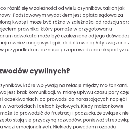
óżnić się w zależności od wielu czynników, takich jak
sprawy. Podstawowym wydatkiem jest opłata sądowa za
śloną kwotę i może być różna w zależności od rodzaju spr
ajęciem prawnika, który pomoże w przygotowaniu
arium adwokata może być uzależnione od jego doświadc
diacji również mogą wystąpić dodatkowe opłaty związane 
w przypadku konieczności przeprowadzania ekspertyz c
rozwodów cywilnych?
zynników, które wpływają na relacje między małżonkami.
 jest brak komunikacji. W miarę upływu czasu pary czę
i oczekiwaniach, co prowadzi do narastających napięć i
e w wartościach i celach życiowych. Kiedy małżonkowie
 może to prowadzić do frustracji i poczucia, że związek nie
zęsto stają się przyczyną rozwodów, ponieważ stres zwi
enia więzi emocjonalnych. Niekiedy powodem rozpadu