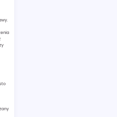
awy.
zenia
z
zy
sto
ązany