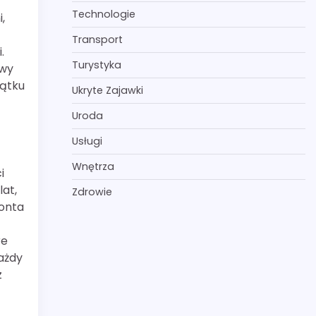
Technologie
,
Transport
.
Turystyka
owy
jątku
Ukryte Zajawki
Uroda
Usługi
Wnętrza
i
lat,
Zdrowie
onta
re
ażdy
z