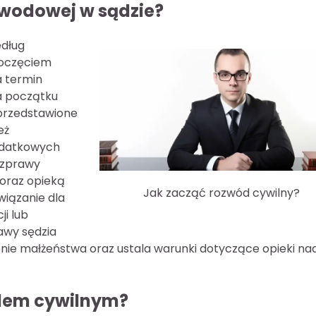
zwodowej w sądzie?
edług
poczęciem
a termin
Na początku
 przedstawione
eż
odatkowych
rozprawy
oraz opieką
Jak zacząć rozwód cywilny?
wiązanie dla
ji lub
awy sędzia
nie małżeństwa oraz ustala warunki dotyczące opieki na
odem cywilnym?