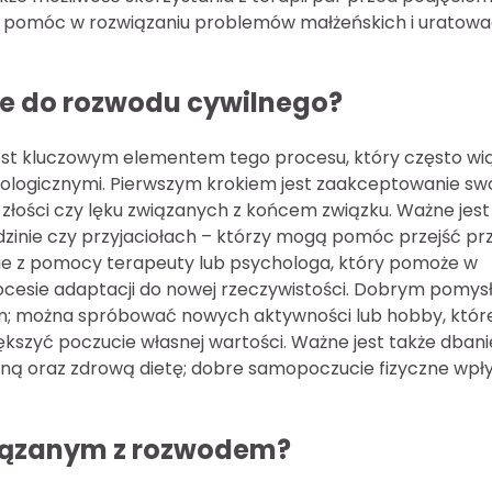
że pomóc w rozwiązaniu problemów małżeńskich i uratow
ie do rozwodu cywilnego?
st kluczowym elementem tego procesu, który często wi
hologicznymi. Pierwszym krokiem jest zaakceptowanie sw
 złości czy lęku związanych z końcem związku. Ważne jest
odzinie czy przyjaciołach – którzy mogą pomóc przejść pr
nie z pomocy terapeuty lub psychologa, który pomoże w
rocesie adaptacji do nowej rzeczywistości. Dobrym pomy
tym; można spróbować nowych aktywności lub hobby, któr
kszyć poczucie własnej wartości. Ważne jest także dbani
zną oraz zdrową dietę; dobre samopoczucie fizyczne wp
wiązanym z rozwodem?