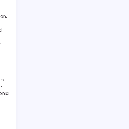
an,
d
k
ne
 z
enia
m