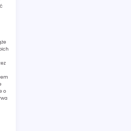
ać
ąże
oich
zez
słem
e
e o
ływa