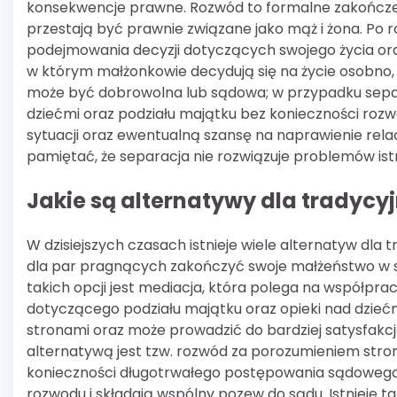
konsekwencje prawne. Rozwód to formalne zakończen
przestają być prawnie związane jako mąż i żona. P
podejmowania decyzji dotyczących swojego życia oraz
w którym małżonkowie decydują się na życie osobno,
może być dobrowolna lub sądowa; w przypadku separ
dziećmi oraz podziału majątku bez konieczności roz
sytuacji oraz ewentualną szansę na naprawienie rel
pamiętać, że separacja nie rozwiązuje problemów ist
Jakie są alternatywy dla tradyc
W dzisiejszych czasach istnieje wiele alternatyw dl
dla par pragnących zakończyć swoje małżeństwo w sp
takich opcji jest mediacja, która polega na współpr
dotyczącego podziału majątku oraz opieki nad dzieć
stronami oraz może prowadzić do bardziej satysfakcj
alternatywą jest tzw. rozwód za porozumieniem stro
konieczności długotrwałego postępowania sądowego.
rozwodu i składają wspólny pozew do sądu. Istnieje t