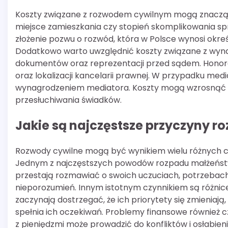
Koszty związane z rozwodem cywilnym mogą znacząco r
miejsce zamieszkania czy stopień skomplikowania 
złożenie pozwu o rozwód, która w Polsce wynosi okre
Dodatkowo warto uwzględnić koszty związane z wyn
dokumentów oraz reprezentacji przed sądem. Honor
oraz lokalizacji kancelarii prawnej. W przypadku me
wynagrodzeniem mediatora. Koszty mogą wzrosnąć 
przesłuchiwania świadków.
Jakie są najczęstsze przyczyny 
Rozwody cywilne mogą być wynikiem wielu różnych c
Jednym z najczęstszych powodów rozpadu małżeństwa
przestają rozmawiać o swoich uczuciach, potrzebach 
nieporozumień. Innym istotnym czynnikiem są różnic
zaczynają dostrzegać, że ich priorytety się zmieniają,
spełnia ich oczekiwań. Problemy finansowe również c
z pieniędzmi może prowadzić do konfliktów i osłabi