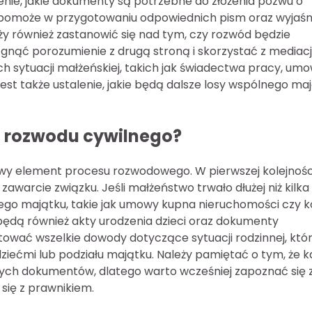
ienie, jakie dokumenty są potrzebne do złożenia pozwu o
 pomoże w przygotowaniu odpowiednich pism oraz wyjaśni
ży również zastanowić się nad tym, czy rozwód będzie
gnąć porozumienie z drugą stroną i skorzystać z mediacji
 sytuacji małżeńskiej, takich jak świadectwa pracy, um
t także ustalenie, jakie będą dalsze losy wspólnego ma
o rozwodu cywilnego?
y element procesu rozwodowego. W pierwszej kolejnośc
warcie związku. Jeśli małżeństwo trwało dłużej niż kilka 
go majątku, takie jak umowy kupna nieruchomości czy k
ędą również akty urodzenia dzieci oraz dokumenty
otować wszelkie dowody dotyczące sytuacji rodzinnej, któ
ziećmi lub podziału majątku. Należy pamiętać o tym, że k
ch dokumentów, dlatego warto wcześniej zapoznać się 
się z prawnikiem.