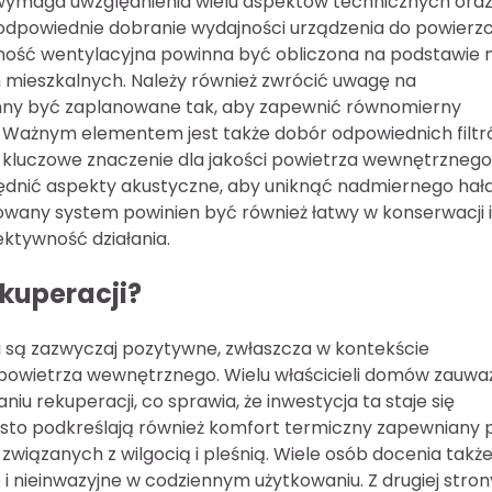
 wymaga uwzględnienia wielu aspektów technicznych ora
odpowiednie dobranie wydajności urządzenia do powierzc
ość wentylacyjna powinna być obliczona na podstawie
mieszkalnych. Należy również zwrócić uwagę na
inny być zaplanowane tak, aby zapewnić równomierny
 Ważnym elementem jest także dobór odpowiednich filt
a kluczowe znaczenie dla jakości powietrza wewnętrznego
ględnić aspekty akustyczne, aby uniknąć nadmiernego hał
wany system powinien być również łatwy w konserwacji i
ektywność działania.
ekuperacji?
 są zazwyczaj pozytywne, zwłaszcza w kontekście
powietrza wewnętrznego. Wielu właścicieli domów zauwa
u rekuperacji, co sprawia, że inwestycja ta staje się
ęsto podkreślają również komfort termiczny zapewniany 
wiązanych z wilgocią i pleśnią. Wiele osób docenia takż
i nieinwazyjne w codziennym użytkowaniu. Z drugiej stron