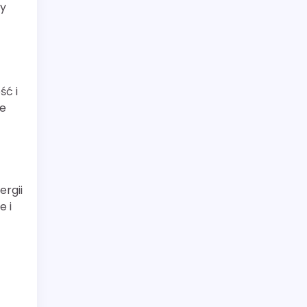
ty
ść i
ne
ergii
e i