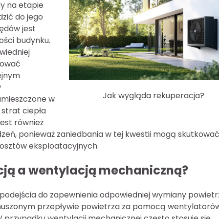
dy na etapie
zić do jego
ędów jest
ości budynku.
wiedniej
rować
lejnym
w
Jak wygląda rekuperacja?
 umieszczone w
strat ciepła
est również
dzeń, ponieważ zaniedbania w tej kwestii mogą skutkowa
kosztów eksploatacyjnych.
acją a wentylacją mechaniczną?
 podejścia do zapewnienia odpowiedniej wymiany powietr
uszonym przepływie powietrza za pomocą wentylatorów
W przypadku wentylacji mechanicznej często stosuje się