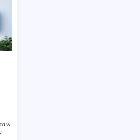
ć
za w
,