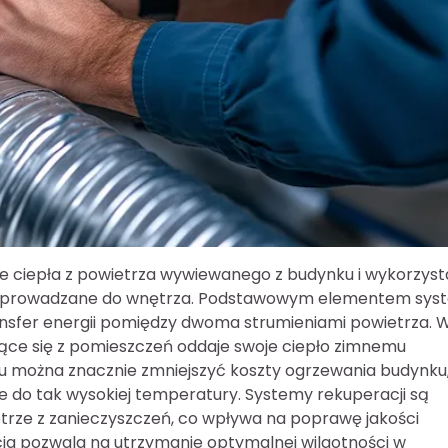
ie ciepła z powietrza wywiewanego z budynku i wykorzyst
st wprowadzane do wnętrza. Podstawowym elementem sys
transfer energii pomiędzy dwoma strumieniami powietrza. 
ące się z pomieszczeń oddaje swoje ciepło zimnemu
emu można znacznie zmniejszyć koszty ogrzewania budynku
 do tak wysokiej temperatury. Systemy rekuperacji są
etrze z zanieczyszczeń, co wpływa na poprawę jakości
a pozwala na utrzymanie optymalnej wilgotności w