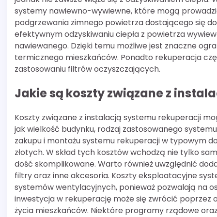
systemy nawiewno-wywiewne, które mogą prowadzić 
podgrzewania zimnego powietrza dostającego się do
efektywnym odzyskiwaniu ciepła z powietrza wywiew
nawiewanego. Dzięki temu możliwe jest znaczne ogran
termicznego mieszkańców. Ponadto rekuperacja częst
zastosowaniu filtrów oczyszczających.
Jakie są koszty związane z instala
Koszty związane z instalacją systemu rekuperacji mog
jak wielkość budynku, rodzaj zastosowanego systemu o
zakupu i montażu systemu rekuperacji w typowym dom
złotych. W skład tych kosztów wchodzą nie tylko sam
dość skomplikowane. Warto również uwzględnić dodat
filtry oraz inne akcesoria. Koszty eksploatacyjne sys
systemów wentylacyjnych, ponieważ pozwalają na osz
inwestycja w rekuperację może się zwrócić poprzez
życia mieszkańców. Niektóre programy rządowe oraz l