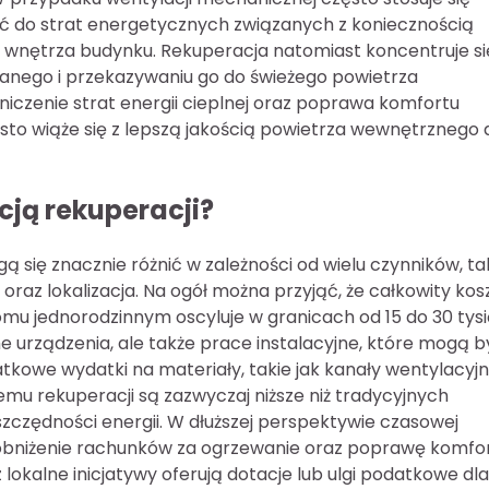
do strat energetycznych związanych z koniecznością
 wnętrza budynku. Rekuperacja natomiast koncentruje si
anego i przekazywaniu go do świeżego powietrza
iczenie strat energii cieplnej oraz poprawa komfortu
o wiąże się z lepszą jakością powietrza wewnętrznego d
cją rekuperacji?
ą się znacznie różnić w zależności od wielu czynników, ta
raz lokalizacja. Na ogół można przyjąć, że całkowity kos
u jednorodzinnym oscyluje w granicach od 15 do 30 tys
e urządzenia, ale także prace instalacyjne, które mogą b
kowe wydatki na materiały, takie jak kanały wentylacyjn
temu rekuperacji są zazwyczaj niższe niż tradycyjnych
czędności energii. W dłuższej perspektywie czasowej
 obniżenie rachunków za ogrzewanie oraz poprawę komfo
okalne inicjatywy oferują dotacje lub ulgi podatkowe dla