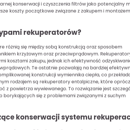
rnej konserwacji i czyszczenia filtrów jako potencjalny 
wyższe koszty początkowe związane z zakupem i montaże
 typami rekuperatorów?
re różnią się między sobą konstrukcją oraz sposobem
miennikiem krzyżowym oraz przeciwprądowym. Rekuperator
ymi kosztami zakupu, jednak ich efektywność odzyskiwani
eciwprądowych. Te ostatnie pozwalają na bardziej efektyw
komplikowanej konstrukcji wymiennika ciepła, co przekłada
jnym rodzajem są rekuperatory entalpiczne, które opróc
goć z powietrza wywiewanego. To rozwiązanie jest szczegó
sób borykających się z problemami związanymi z suchym
czące konserwacji systemu rekuperac