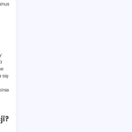
minus
m
y
a
ne
 się
z
lnie
ji?