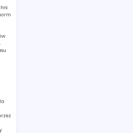
z
hni
 norm
rów
.
asu
ża
przez
e
y