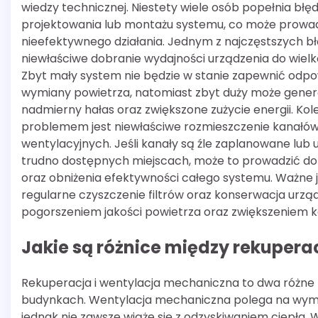
wiedzy technicznej. Niestety wiele osób popełnia błę
projektowania lub montażu systemu, co może prowad
nieefektywnego działania. Jednym z najczęstszych bł
niewłaściwe dobranie wydajności urządzenia do wielk
Zbyt mały system nie będzie w stanie zapewnić odpo
wymiany powietrza, natomiast zbyt duży może gene
nadmierny hałas oraz zwiększone zużycie energii. Ko
problemem jest niewłaściwe rozmieszczenie kanałó
wentylacyjnych. Jeśli kanały są źle zaplanowane lub
trudno dostępnych miejscach, może to prowadzić do 
oraz obniżenia efektywności całego systemu. Ważne j
regularne czyszczenie filtrów oraz konserwacja urzą
pogorszeniem jakości powietrza oraz zwiększeniem 
Jakie są różnice między rekuper
Rekuperacja i wentylacja mechaniczna to dwa różne
budynkach. Wentylacja mechaniczna polega na wym
jednak nie zawsze wiąże się z odzyskiwaniem ciepła. 