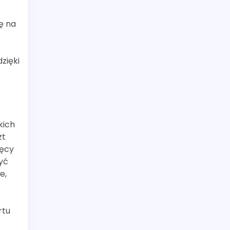
ę na
zięki
kich
zt
ięcy
yć
e,
rtu