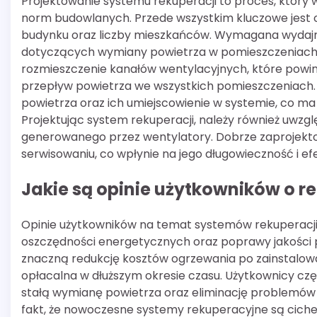
Projektowanie systemu rekuperacji to proces, który
norm budowlanych. Przede wszystkim kluczowe jest 
budynku oraz liczby mieszkańców. Wymagana wydajn
dotyczących wymiany powietrza w pomieszczeniach 
rozmieszczenie kanałów wentylacyjnych, które pow
przepływ powietrza we wszystkich pomieszczeniach.
powietrza oraz ich umiejscowienie w systemie, co m
Projektując system rekuperacji, należy również uwz
generowanego przez wentylatory. Dobrze zaprojekto
serwisowaniu, co wpłynie na jego długowieczność i ef
Jakie są opinie użytkowników o r
Opinie użytkowników na temat systemów rekuperacji
oszczędności energetycznych oraz poprawy jakości 
znaczną redukcję kosztów ogrzewania po zainstalowani
opłacalna w dłuższym okresie czasu. Użytkownicy cz
stałą wymianę powietrza oraz eliminację problemów z
fakt, że nowoczesne systemy rekuperacyjne są ciche 