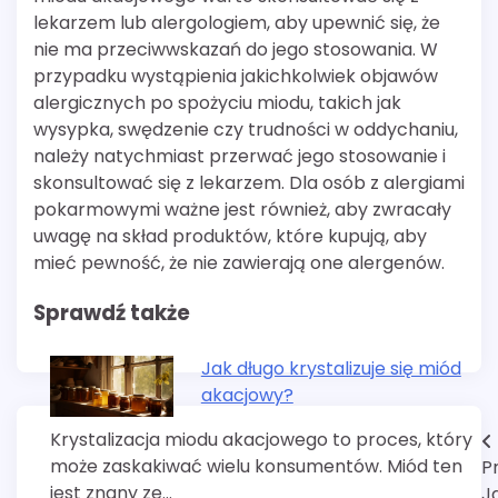
lekarzem lub alergologiem, aby upewnić się, że
nie ma przeciwwskazań do jego stosowania. W
przypadku wystąpienia jakichkolwiek objawów
alergicznych po spożyciu miodu, takich jak
wysypka, swędzenie czy trudności w oddychaniu,
należy natychmiast przerwać jego stosowanie i
skonsultować się z lekarzem. Dla osób z alergiami
pokarmowymi ważne jest również, aby zwracały
uwagę na skład produktów, które kupują, aby
mieć pewność, że nie zawierają one alergenów.
Sprawdź także
Jak długo krystalizuje się miód
akacjowy?
Krystalizacja miodu akacjowego to proces, który
Nawigacja
może zaskakiwać wielu konsumentów. Miód ten
P
wpisu
jest znany ze…
J