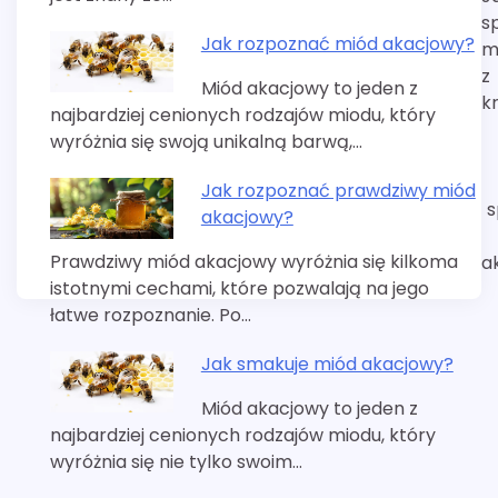
s
Jak rozpoznać miód akacjowy?
m
z
Miód akacjowy to jeden z
k
najbardziej cenionych rodzajów miodu, który
wyróżnia się swoją unikalną barwą,…
Jak rozpoznać prawdziwy miód
s
akacjowy?
Prawdziwy miód akacjowy wyróżnia się kilkoma
a
istotnymi cechami, które pozwalają na jego
łatwe rozpoznanie. Po…
Jak smakuje miód akacjowy?
Miód akacjowy to jeden z
najbardziej cenionych rodzajów miodu, który
wyróżnia się nie tylko swoim…