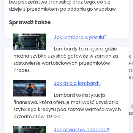
bezpieczeństwa transakcji oraz tego, co się
dzieje z przedmiotem po oddaniu go w zastaw.
Sprawdź także
Jak lombard wycenia?
Lombardy to miejsca, gdzie
można szybko uzyskać gotówkę w zamian za
Nawigacja
zastawienie wartościowych przedmiotów.
P
wpisu
Proces…
O
K
Jak działa lombard?
Lombard to instytucja
finansowa, która oferuje możliwość uzyskania
szybkiego kredytu pod zastaw wartościowych
s
przedmiotów. Działa…
Jak otworzyć lombard?