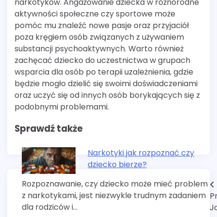
narkotyków. Angażowanie dziecka w różnorodne
aktywności społeczne czy sportowe może
pomóc mu znaleźć nowe pasje oraz przyjaciół
poza kręgiem osób związanych z używaniem
substancji psychoaktywnych. Warto również
zachęcać dziecko do uczestnictwa w grupach
wsparcia dla osób po terapii uzależnienia, gdzie
będzie mogło dzielić się swoimi doświadczeniami
oraz uczyć się od innych osób borykających się z
podobnymi problemami.
Sprawdź także
Narkotyki jak rozpoznać czy
dziecko bierze?
Rozpoznawanie, czy dziecko może mieć problem
Nawigacja
z narkotykami, jest niezwykle trudnym zadaniem
P
wpisu
dla rodziców i…
J