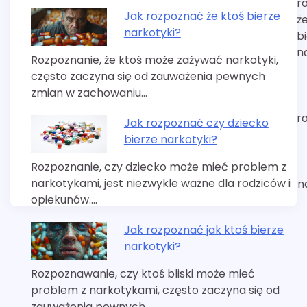
r
Jak rozpoznać że ktoś bierze
ż
narkotyki?
b
n
Rozpoznanie, że ktoś może zażywać narkotyki,
często zaczyna się od zauważenia pewnych
zmian w zachowaniu…
r
Jak rozpoznać czy dziecko
bierze narkotyki?
Rozpoznanie, czy dziecko może mieć problem z
narkotykami, jest niezwykle ważne dla rodziców i
n
opiekunów.…
Jak rozpoznać jak ktoś bierze
narkotyki?
Rozpoznawanie, czy ktoś bliski może mieć
problem z narkotykami, często zaczyna się od
zauważenia pewnych…