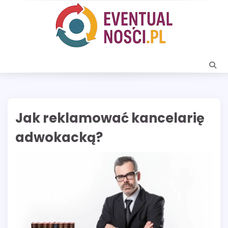
Skip
to
content
Jak reklamować kancelarię
adwokacką?