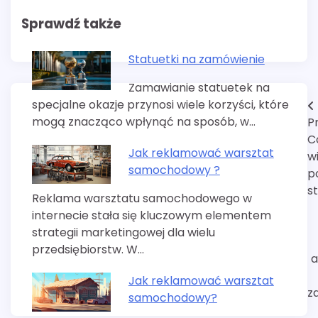
Sprawdź także
Statuetki na zamówienie
Zamawianie statuetek na
specjalne okazje przynosi wiele korzyści, które
Nawigacja
mogą znacząco wpłynąć na sposób, w…
P
wpisu
C
Jak reklamować warsztat
w
samochodowy ?
p
s
Reklama warsztatu samochodowego w
internecie stała się kluczowym elementem
strategii marketingowej dla wielu
przedsiębiorstw. W…
a
Jak reklamować warsztat
z
samochodowy?