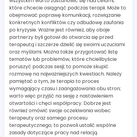
wszystkim warto zastanowić się nad celami,
które chcecie osiągnąć podczas terapii. Może to
obejmować poprawę komunikacji, rozwiązanie
konkretnych konfliktów czy odbudowę zaufania
po kryzysie. Ważne jest również, aby oboje
partnerzy byli gotowi do otwarcia się przed
terapeutą i szczerze dzielić się swoimi uczuciami
oraz myślami. Można także przygotować listę
tematów lub problemów, które chcielibyście
poruszyć podczas sesji; to pomoże skupić
rozmowę na najważniejszych kwestiach. Należy
pamiętać o tym, że terapia to proces
wymagający czasu i zaangażowania obu stron;
warto więc przyjść na sesję z nastawieniem
otwartości i chęci współpracy. Dobrze jest
również omówić swoje oczekiwania wobec
terapeuty oraz samego procesu
terapeutycznego; to pozwoli ustalić wspólne
zasady dotyczące pracy nad relacją.