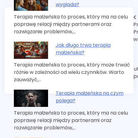
wygląda?
Terapia małżeńska to proces, który ma na celu
Nawigacja
poprawę relacji między partnerami oraz
P
wpisu
rozwiązanie problemów,…
P
w
Jak długo trwa terapia
małżeńska?
Terapia małżeńska to proces, który może trwać
u
różnie w zależności od wielu czynników. Warto
p
zauważyć,…
Terapia małżeńska na czym
polega?
Terapia małżeńska to proces, który ma na celu
poprawę relacji między partnerami oraz
rozwiązanie problemów,…