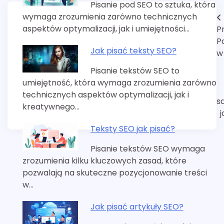
Pisanie pod SEO to sztuka, która
wymaga zrozumienia zarówno technicznych
Nawigacja
aspektów optymalizacji, jak i umiejętności…
P
wpisu
P
Jak pisać teksty SEO?
w
Pisanie tekstów SEO to
umiejętność, która wymaga zrozumienia zarówno
technicznych aspektów optymalizacji, jak i
s
kreatywnego…
Teksty SEO jak pisać?
Pisanie tekstów SEO wymaga
zrozumienia kilku kluczowych zasad, które
pozwalają na skuteczne pozycjonowanie treści
w…
Jak pisać artykuły SEO?