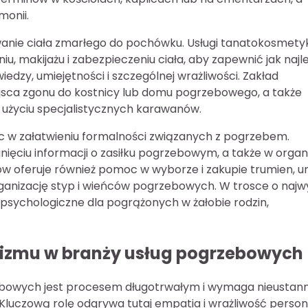
monii.
nie ciała zmarłego do pochówku. Usługi tanatokosmetyki
u, makijażu i zabezpieczeniu ciała, aby zapewnić jak najl
dzy, umiejętności i szczególnej wrażliwości. Zakład
jsca zgonu do kostnicy lub domu pogrzebowego, a także
 użyciu specjalistycznych karawanów.
 w załatwieniu formalności związanych z pogrzebem.
ięciu informacji o zasiłku pogrzebowym, a także w organi
w oferuje również pomoc w wyborze i zakupie trumien, ur
rganizację styp i wieńców pogrzebowych. W trosce o najw
psychologiczne dla pogrążonych w żałobie rodzin,
lizmu w branży usług pogrzebowych
rzebowych jest procesem długotrwałym i wymaga nieustan
 Kluczową rolę odgrywa tutaj empatia i wrażliwość person