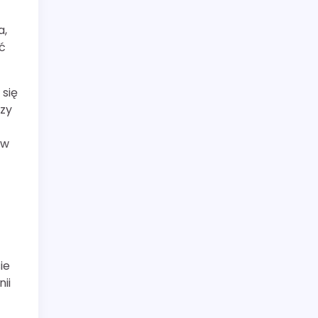
a,
ć
się
azy
 w
ie
ii