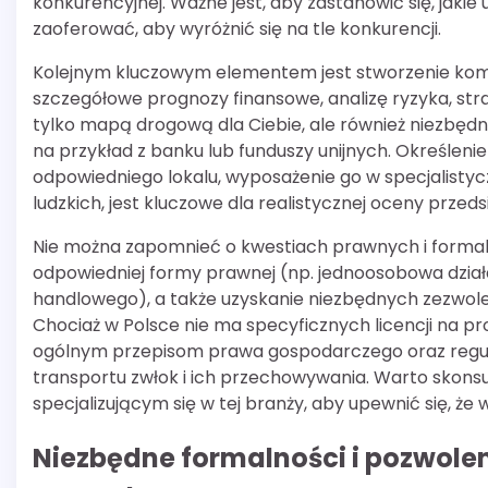
konkurencyjnej. Ważne jest, aby zastanowić się, jakie 
zaoferować, aby wyróżnić się na tle konkurencji.
Kolejnym kluczowym elementem jest stworzenie kom
szczegółowe prognozy finansowe, analizę ryzyka, str
tylko mapą drogową dla Ciebie, ale również niezbęd
na przykład z banku lub funduszy unijnych. Określeni
odpowiedniego lokalu, wyposażenie go w specjalisty
ludzkich, jest kluczowe dla realistycznej oceny przeds
Nie można zapomnieć o kwestiach prawnych i formaln
odpowiedniej formy prawnej (np. jednoosobowa dział
handlowego), a także uzyskanie niezbędnych zezwoleń
Chociaż w Polsce nie ma specyficznych licencji na 
ogólnym przepisom prawa gospodarczego oraz regul
transportu zwłok i ich przechowywania. Warto skons
specjalizującym się w tej branży, aby upewnić się, że
Niezbędne formalności i pozwole