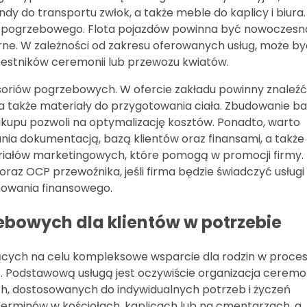
ndy do transportu zwłok, a także meble do kaplicy i biura.
u pogrzebowego. Flota pojazdów powinna być nowoczesn
rne. W zależności od zakresu oferowanych usług, może by
zestników ceremonii lub przewozu kwiatów.
oriów pogrzebowych. W ofercie zakładu powinny znaleźć 
ty, a także materiały do przygotowania ciała. Zbudowanie b
upu pozwoli na optymalizację kosztów. Ponadto, warto
ia dokumentacją, bazą klientów oraz finansami, a także
teriałów marketingowych, które pomogą w promocji firmy.
raz OCP przewoźnika, jeśli firma będzie świadczyć usługi
nowania finansowego.
bowych dla klientów w potrzebie
jących na celu kompleksowe wsparcie dla rodzin w proces
. Podstawową usługą jest oczywiście organizacja ceremon
h, dostosowanych do indywidualnych potrzeb i życzeń
 terminów w kościołach, kaplicach lub na cmentarzach, a