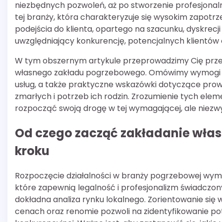
niezbędnych pozwoleń, aż po stworzenie profesjonalnej
tej branży, która charakteryzuje się wysokim zapot
podejścia do klienta, opartego na szacunku, dyskrecji
uwzględniający konkurencję, potencjalnych klientów 
W tym obszernym artykule przeprowadzimy Cię prze
własnego zakładu pogrzebowego. Omówimy wymogi fo
usług, a także praktyczne wskazówki dotyczące prow
zmarłych i potrzeb ich rodzin. Zrozumienie tych ele
rozpocząć swoją drogę w tej wymagającej, ale niezwy
Od czego zacząć zakładanie wła
kroku
Rozpoczęcie działalności w branży pogrzebowej wyma
które zapewnią legalność i profesjonalizm świadczo
dokładna analiza rynku lokalnego. Zorientowanie się w
cenach oraz renomie pozwoli na zidentyfikowanie pote