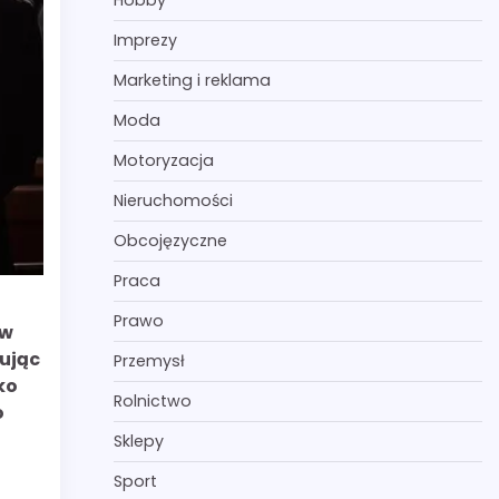
Hobby
Imprezy
Marketing i reklama
Moda
Motoryzacja
Nieruchomości
Obcojęzyczne
Praca
Prawo
ów
ując
Przemysł
ko
Rolnictwo
o
Sklepy
Sport