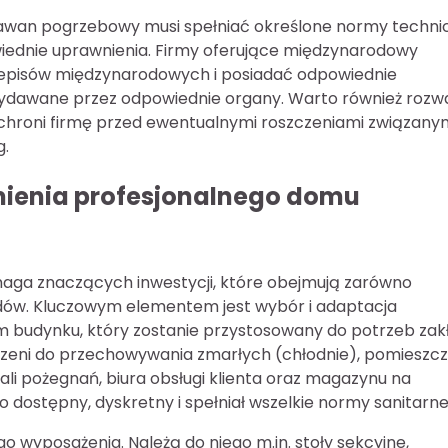
rawan pogrzebowy musi spełniać określone normy techni
wiednie uprawnienia. Firmy oferujące międzynarodowy
episów międzynarodowych i posiadać odpowiednie
wydawane przez odpowiednie organy. Warto również rozw
ochroni firmę przed ewentualnymi roszczeniami związanym
g.
mienia profesjonalnego domu
ga znaczących inwestycji, które obejmują zarówno
jazdów. Kluczowym elementem jest wybór i adaptacja
m budynku, który zostanie przystosowany do potrzeb zak
zeni do przechowywania zmarłych (chłodnie), pomieszc
sali pożegnań, biura obsługi klienta oraz magazynu na
o dostępny, dyskretny i spełniał wszelkie normy sanitarne
go wyposażenia. Należą do niego m.in. stoły sekcyjne,