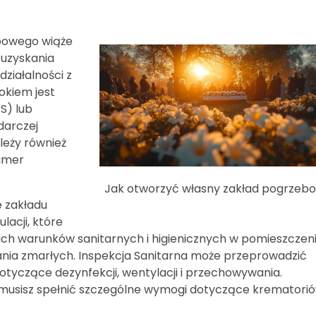
ebowego wiąże
 uzyskania
ziałalności z
kiem jest
S) lub
darczej
leży również
numer
Jak otworzyć własny zakład pogrzeb
e zakładu
lacji, które
nich warunków sanitarnych i higienicznych w pomieszczen
ia zmarłych. Inspekcja Sanitarna może przeprowadzić
dotyczące dezynfekcji, wentylacji i przechowywania.
i, musisz spełnić szczególne wymogi dotyczące krematorió