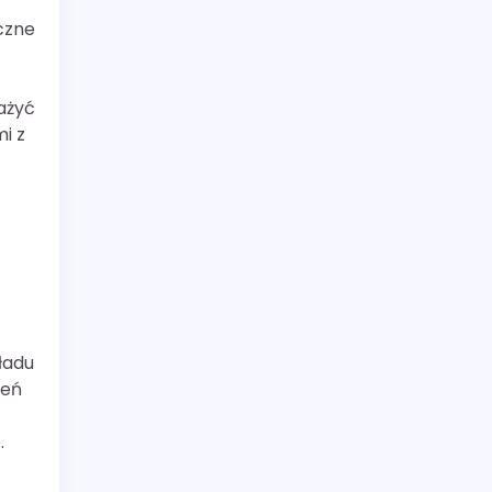
czne
ażyć
i z
ładu
zeń
.