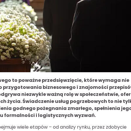
ego to poważne przedsięwzięcie, które wymaga nie
go przygotowania biznesowego i znajomości przepis
dgrywa niezwykle ważną rolę w społeczeństwie, ofer
ch życia. Świadczenie usług pogrzebowych to nie tyl
nienia godnego pożegnania zmarłego, spełnienia jeg
lu formalności i logistycznych wyzwań.
bejmuje wiele etapów – od analizy rynku, przez zdobycie