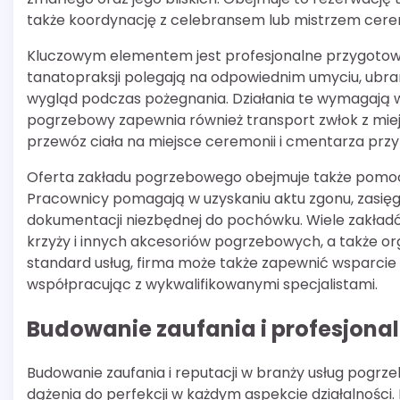
także koordynację z celebransem lub mistrzem cere
Kluczowym elementem jest profesjonalne przygotowa
tanatopraksji polegają na odpowiednim umyciu, ubrani
wygląd podczas pożegnania. Działania te wymagają wie
pogrzebowy zapewnia również transport zwłok z mie
przewóz ciała na miejsce ceremonii i cmentarza przy
Oferta zakładu pogrzebowego obejmuje także pomoc
Pracownicy pomagają w uzyskaniu aktu zgonu, zasięgn
dokumentacji niezbędnej do pochówku. Wiele zakładó
krzyży i innych akcesoriów pogrzebowych, a także o
standard usług, firma może także zapewnić wsparcie 
współpracując z wykwalifikowanymi specjalistami.
Budowanie zaufania i profesjona
Budowanie zaufania i reputacji w branży usług pog
dążenia do perfekcji w każdym aspekcie działalności.