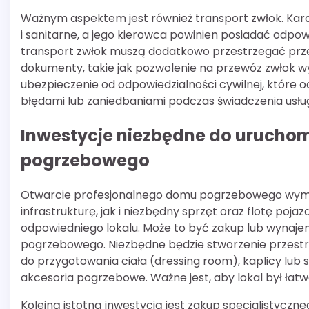
Ważnym aspektem jest również transport zwłok. Ka
i sanitarne, a jego kierowca powinien posiadać odpo
transport zwłok muszą dodatkowo przestrzegać prz
dokumenty, takie jak pozwolenie na przewóz zwłok 
ubezpieczenie od odpowiedzialności cywilnej, które 
błędami lub zaniedbaniami podczas świadczenia usłu
Inwestycje niezbędne do urucho
pogrzebowego
Otwarcie profesjonalnego domu pogrzebowego wyma
infrastrukturę, jak i niezbędny sprzęt oraz flotę po
odpowiedniego lokalu. Może to być zakup lub wynaje
pogrzebowego. Niezbędne będzie stworzenie przestr
do przygotowania ciała (dressing room), kaplicy lub 
akcesoria pogrzebowe. Ważne jest, aby lokal był łatw
Kolejną istotną inwestycją jest zakup specjalistyczne