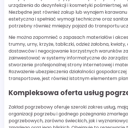
urządzenia do dezynfekcji i kosmetyki pośmiertnej, wi
Niezbędne jest również zakup lub wynajem karawan
estetyczna i spełniać wymogi techniczne oraz sanita
potrzebny również mniejszy pojazd do transportu uc
Nie można zapomnieć o zapasach materiałów i akces
trumny, urny, krzyże, tabliczki, odzież żałobna, kwia
dostawców i negocjowanie korzystnych warunków zak
zainwestować w systemy informatyczne do zarządzan
stworzenie profesjonalnej strony internetowej i ma
Rozważenie ubezpieczenia działalności gospodarczej o
transportowe, jest również istotnym elementem pla
Kompleksowa oferta usług pogrze
Zakład pogrzebowy oferuje szeroki zakres usług, ma
organizacji pogrzebu i godnego pożegnania zmarłego
pogrzebowych, zarówno świeckich, jak i wyznaniowyc
zmarłego oraz jego bliskich. Obejmuje to rezerwację