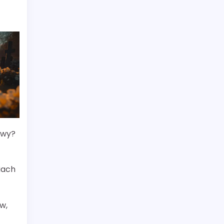
owy?
iach
w,