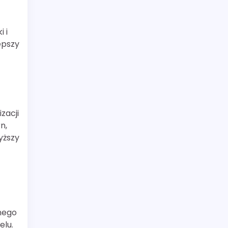
 i
epszy
zacji
n,
yższy
nego
elu.