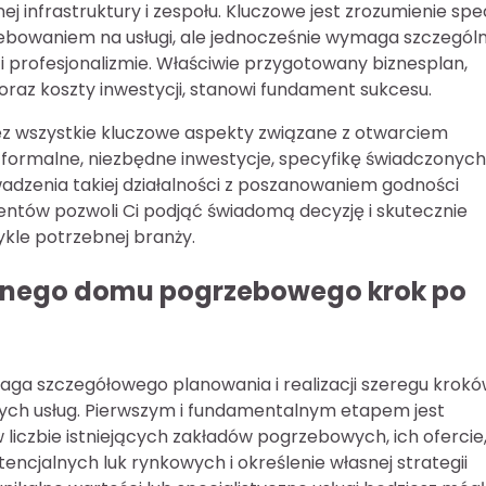
 infrastruktury i zespołu. Kluczowe jest zrozumienie spec
rzebowaniem na usługi, ale jednocześnie wymaga szczegól
 i profesjonalizmie. Właściwie przygotowany biznesplan,
oraz koszty inwestycji, stanowi fundament sukcesu.
z wszystkie kluczowe aspekty związane z otwarciem
rmalne, niezbędne inwestycje, specyfikę świadczonych
adzenia takiej działalności z poszanowaniem godności
mentów pozwoli Ci podjąć świadomą decyzję i skutecznie
kle potrzebnej branży.
snego domu pogrzebowego krok po
ga szczegółowego planowania i realizacji szeregu krokó
nych usług. Pierwszym i fundamentalnym etapem jest
 liczbie istniejących zakładów pogrzebowych, ich ofercie
ncjalnych luk rynkowych i określenie własnej strategii