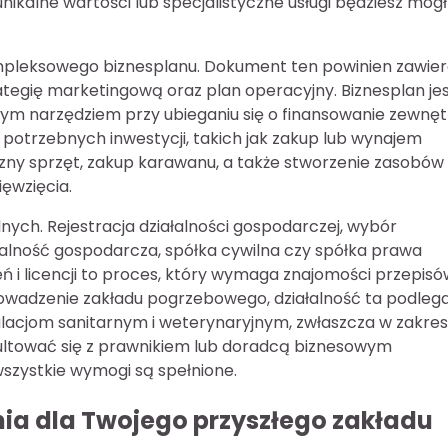
unikalne wartości lub specjalistyczne usługi będziesz mógł
pleksowego biznesplanu. Dokument ten powinien zawie
ategię marketingową oraz plan operacyjny. Biznesplan jes
nym narzędziem przy ubieganiu się o finansowanie zewnęt
e potrzebnych inwestycji, takich jak zakup lub wynajem
czny sprzęt, zakup karawanu, a także stworzenie zasobów
ięwzięcia.
ych. Rejestracja działalności gospodarczej, wybór
alność gospodarcza, spółka cywilna czy spółka prawa
 i licencji to proces, który wymaga znajomości przepisó
prowadzenie zakładu pogrzebowego, działalność ta podleg
acjom sanitarnym i weterynaryjnym, zwłaszcza w zakres
ultować się z prawnikiem lub doradcą biznesowym
 wszystkie wymogi są spełnione.
nia dla Twojego przyszłego zakładu