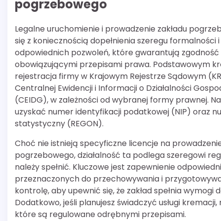
pogrzebowego
Legalne uruchomienie i prowadzenie zakładu pogrz
się z koniecznością dopełnienia szeregu formalności i
odpowiednich pozwoleń, które gwarantują zgodność d
obowiązującymi przepisami prawa. Podstawowym kro
rejestracja firmy w Krajowym Rejestrze Sądowym (KR
Centralnej Ewidencji i Informacji o Działalności Gospo
(CEIDG), w zależności od wybranej formy prawnej. Na
uzyskać numer identyfikacji podatkowej (NIP) oraz 
statystyczny (REGON).
Choć nie istnieją specyficzne licencje na prowadzeni
pogrzebowego, działalność ta podlega szeregowi regu
należy spełnić. Kluczowe jest zapewnienie odpowied
przeznaczonych do przechowywania i przygotowywan
kontrolę, aby upewnić się, że zakład spełnia wymogi 
Dodatkowo, jeśli planujesz świadczyć usługi kremacj
które są regulowane odrębnymi przepisami.