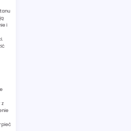
stanu
ją
ie i
i.
ić
że
 z
enie
rpieć