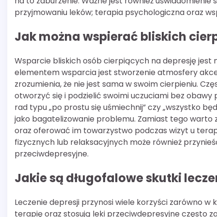
na to zaburzenie. Ważne jest również uświadomienie so
przyjmowaniu leków; terapia psychologiczna oraz wsp
Jak można wspierać bliskich cier
Wsparcie bliskich osób cierpiących na depresję jest
elementem wsparcia jest stworzenie atmosfery akcept
zrozumienia, że nie jest sama w swoim cierpieniu. Cz
otworzyć się i podzielić swoimi uczuciami bez obawy
rad typu „po prostu się uśmiechnij” czy „wszystko b
jako bagatelizowanie problemu. Zamiast tego warto 
oraz oferować im towarzystwo podczas wizyt u tera
fizycznych lub relaksacyjnych może również przynieś
przeciwdepresyjne.
Jakie są długofalowe skutki lecze
Leczenie depresji przynosi wiele korzyści zarówno w k
terapię oraz stosują leki przeciwdepresyjne często