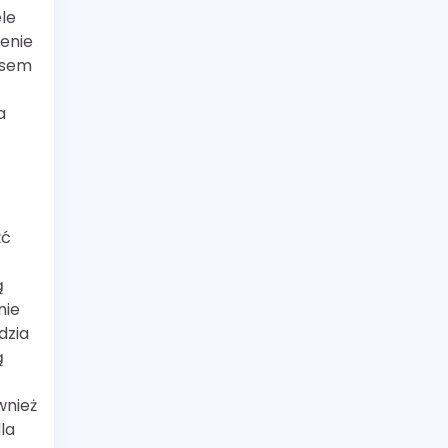
le
zenie
resem
a
źć
ą
nie
dzia
ą
wnież
la