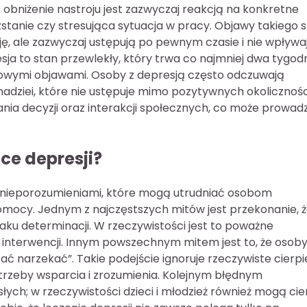
obniżenie nastroju jest zazwyczaj reakcją na konkretne
rozstanie czy stresująca sytuacja w pracy. Objawy takiego 
, ale zazwyczaj ustępują po pewnym czasie i nie wpływa
ja to stan przewlekły, który trwa co najmniej dwa tygodn
sowymi objawami. Osoby z depresją często odczuwają
adziei, które nie ustępuje mimo pozytywnych okolicznośc
a decyzji oraz interakcji społecznych, co może prowadz
ce depresji?
 nieporozumieniami, które mogą utrudniać osobom
omocy. Jednym z najczęstszych mitów jest przekonanie, 
raku determinacji. W rzeczywistości jest to poważne
 interwencji. Innym powszechnym mitem jest to, że osoby
ać narzekać”. Takie podejście ignoruje rzeczywiste cierpi
rzeby wsparcia i zrozumienia. Kolejnym błędnym
łych; w rzeczywistości dzieci i młodzież również mogą cie