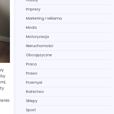
Hobby
Imprezy
Marketing i reklama
Moda
Motoryzacja
Nieruchomości
Obcojęzyczne
Praca
wy
Prawo
oby
mi,
Przemysł
ty
Rolnictwo
zenia
Sklepy
Sport