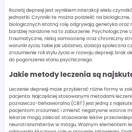
Rozwój depresji jest wynikiem interakcji wielu czyn
jednostki. Czynniki te można podzielić na biologicz
biologicznych istotną rolę odgrywają genetyka oraz 
bardziej narażone na to zaburzenie. Psychologiczne 
traumatyczne, niską samoocenę oraz chroniczny st
warunki życia, takie jak ubóstwo, izolacja społeczna c
zrozumienie roli stylu życia w rozwoju depresji; brak
do pogorszenia stanu psychicznego.
Jakie metody leczenia są najskut
Leczenie depresji może przybierać różne formy w zal
pacjenta. Najczęściej stosowanymi metodami leczeni
poznawczo-behawioralna (CBT) jest jedną z najskute
pacjentom zrozumieć i zmienić negatywne wzorce m
lekarze mogą zalecać stosowanie leków przeciwdep
neurotransmiterów w mózgu. Ważnym elementem lecze
odgrywają kluczową rolę w procesie zdrowienia. Dod