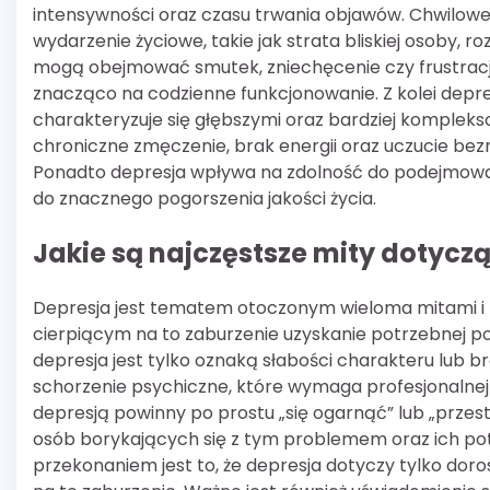
intensywności oraz czasu trwania objawów. Chwilowe 
wydarzenie życiowe, takie jak strata bliskiej osoby, 
mogą obejmować smutek, zniechęcenie czy frustrację
znacząco na codzienne funkcjonowanie. Z kolei depres
charakteryzuje się głębszymi oraz bardziej komplek
chroniczne zmęczenie, brak energii oraz uczucie bezn
Ponadto depresja wpływa na zdolność do podejmowani
do znacznego pogorszenia jakości życia.
Jakie są najczęstsze mity dotyczą
Depresja jest tematem otoczonym wieloma mitami i
cierpiącym na to zaburzenie uzyskanie potrzebnej p
depresja jest tylko oznaką słabości charakteru lub b
schorzenie psychiczne, które wymaga profesjonalnej
depresją powinny po prostu „się ogarnąć” lub „przest
osób borykających się z tym problemem oraz ich pot
przekonaniem jest to, że depresja dotyczy tylko doros