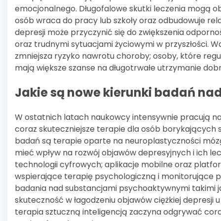
emocjonalnego. Długofalowe skutki leczenia mogą o
osób wraca do pracy lub szkoły oraz odbudowuje rela
depresji może przyczynić się do zwiększenia odpornoś
oraz trudnymi sytuacjami życiowymi w przyszłości. Wa
zmniejsza ryzyko nawrotu choroby; osoby, które regul
mają większe szanse na długotrwałe utrzymanie dob
Jakie są nowe kierunki badań nad
W ostatnich latach naukowcy intensywnie pracują na
coraz skuteczniejsze terapie dla osób borykających
badań są terapie oparte na neuroplastyczności móz
mieć wpływ na rozwój objawów depresyjnych i ich le
technologii cyfrowych; aplikacje mobilne oraz platfo
wspierające terapię psychologiczną i monitorujące 
badania nad substancjami psychoaktywnymi takimi j
skuteczność w łagodzeniu objawów ciężkiej depresji
terapia sztuczną inteligencją zaczyna odgrywać coraz