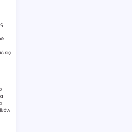
są
ne
ć się
b
ia
a
adków