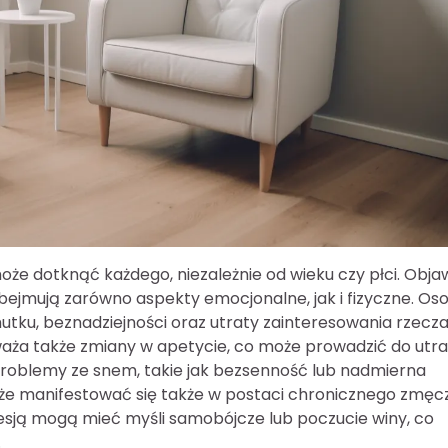
że dotknąć każdego, niezależnie od wieku czy płci. Obja
bejmują zarówno aspekty emocjonalne, jak i fizyczne. Os
tku, beznadziejności oraz utraty zainteresowania rzecza
waża także zmiany w apetycie, co może prowadzić do utra
problemy ze snem, takie jak bezsenność lub nadmierna
oże manifestować się także w postaci chronicznego zmęc
esją mogą mieć myśli samobójcze lub poczucie winy, co
.