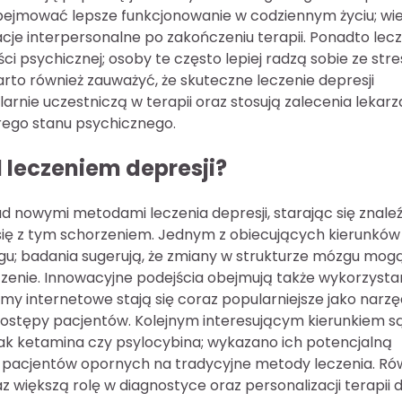
bejmować lepsze funkcjonowanie w codziennym życiu; wie
cje interpersonalne po zakończeniu terapii. Ponadto lec
ci psychicznej; osoby te często lepiej radzą sobie ze st
rto również zauważyć, że skuteczne leczenie depresji
arnie uczestniczą w terapii oraz stosują zalecenia lekarz
rego stanu psychicznego.
 leczeniem depresji?
d nowymi metodami leczenia depresji, starając się znale
 się z tym schorzeniem. Jednym z obiecujących kierunków
gu; badania sugerują, że zmiany w strukturze mózgu mog
czenie. Innowacyjne podejścia obejmują także wykorzysta
rmy internetowe stają się coraz popularniejsze jako narzę
postępy pacjentów. Kolejnym interesującym kierunkiem s
ak ketamina czy psylocybina; wykazano ich potencjalną
 u pacjentów opornych na tradycyjne metody leczenia. Ró
 większą rolę w diagnostyce oraz personalizacji terapii d