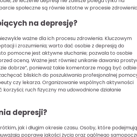
bie, że leczenie depresji nie zawsze polega tylko na
arcie społeczne są równie istotne w procesie zdrowienia
piących na depresję?
 niezwykle ważne dla ich procesu zdrowienia. Kluczowym
acji i zrozumienia; warto dać osobie z depresją do
ęsto pomocne jest aktywne słuchanie; pozwala to osobie
 przed oceną. Ważne jest również unikanie dawania prost
ędzie dobrze”, ponieważ takie komentarze mogą być odbi
zachęcać bliskich do poszukiwania profesjonalnej pomoc
peuty czy lekarza. Organizowanie wspólnych aktywności
ć korzyści; ruch fizyczny ma udowodnione działanie
nia depresji?
rótkim, jak i długim okresie czasu. Osoby, które podejmuj
 zauważają poprawę jakości życia oraz ogólnego samopocz