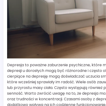
Depresja to poważne zaburzenie psychiczne, które mo
depresji u dorosłych mogą być różnorodne i często o
cierpiące na depresję mogą doświadczać uczucia smu
które wcześniej sprawiały im radość. Wiele osób zau
lub przyrostu masy ciała. Często występują również 
senność. Warto zwrócić uwagę na to, że depresja m
oraz trudności w koncentracji. Czasami osoby z depr
dodatkowo wpływa na ich codzienne funkcjonowanie