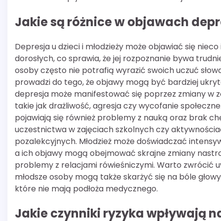
Jakie są różnice w objawach depre
Depresja u dzieci i młodzieży może objawiać się nieco i
dorosłych, co sprawia, że jej rozpoznanie bywa trudni
osoby często nie potrafią wyrazić swoich uczuć słow
prowadzi do tego, że objawy mogą być bardziej ukryte
depresja może manifestować się poprzez zmiany w 
takie jak drażliwość, agresja czy wycofanie społeczne
pojawiają się również problemy z nauką oraz brak ch
uczestnictwa w zajęciach szkolnych czy aktywności
pozalekcyjnych. Młodzież może doświadczać intensy
a ich objawy mogą obejmować skrajne zmiany nastro
problemy z relacjami rówieśniczymi. Warto zwrócić u
młodsze osoby mogą także skarżyć się na bóle głowy
które nie mają podłoża medycznego.
Jakie czynniki ryzyka wpływają na