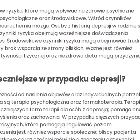
ników ryzyka, które mogą wpływać na zdrowie psychiczne
ne, psychologiczne oraz środowiskowe. Wśród czynników
neurochemia mózgu. Osoby z historią depresji w rodzinie 
czynniki ryzyka obejmują wcześniejsze doświadczenia
res. Środowiskowe czynniki ryzyka mogą obejmować trud
zy brak wsparcia ze strony bliskich. Ważne jest również
 aktywności fizycznej oraz niezdrowa dieta mogą przyczynia
eczniejsze w przypadku depresji?
eżności od nasilenia objawów oraz indywidualnych potrze
a są terapia psychologiczna oraz farmakoterapia. Terap
czniejszych form terapii dla osób z depresją; pomaga on
yślenia oraz zachowania. W przypadku cięższych przyp
resyjnych, które pomagają regulować poziom
nia jest również wsparcie społeczne; bliscy pacjenta
atkowo coraz częściej mówi się o znaczeniu aktywności