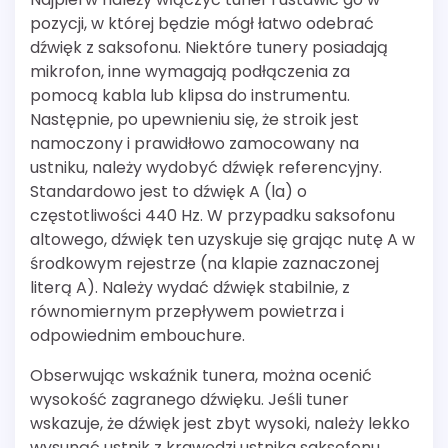
pozycji, w której będzie mógł łatwo odebrać
dźwięk z saksofonu. Niektóre tunery posiadają
mikrofon, inne wymagają podłączenia za
pomocą kabla lub klipsa do instrumentu.
Następnie, po upewnieniu się, że stroik jest
namoczony i prawidłowo zamocowany na
ustniku, należy wydobyć dźwięk referencyjny.
Standardowo jest to dźwięk A (la) o
częstotliwości 440 Hz. W przypadku saksofonu
altowego, dźwięk ten uzyskuje się grając nutę A w
środkowym rejestrze (na klapie zaznaczonej
literą A). Należy wydać dźwięk stabilnie, z
równomiernym przepływem powietrza i
odpowiednim embouchure.
Obserwując wskaźnik tunera, można ocenić
wysokość zagranego dźwięku. Jeśli tuner
wskazuje, że dźwięk jest zbyt wysoki, należy lekko
wysunąć ustnik z krawędzi ustnika saksofonu.