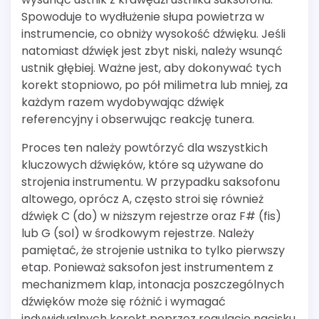
Spowoduje to wydłużenie słupa powietrza w
instrumencie, co obniży wysokość dźwięku. Jeśli
natomiast dźwięk jest zbyt niski, należy wsunąć
ustnik głębiej. Ważne jest, aby dokonywać tych
korekt stopniowo, po pół milimetra lub mniej, za
każdym razem wydobywając dźwięk
referencyjny i obserwując reakcję tunera.
Proces ten należy powtórzyć dla wszystkich
kluczowych dźwięków, które są używane do
strojenia instrumentu. W przypadku saksofonu
altowego, oprócz A, często stroi się również
dźwięk C (do) w niższym rejestrze oraz F# (fis)
lub G (sol) w środkowym rejestrze. Należy
pamiętać, że strojenie ustnika to tylko pierwszy
etap. Ponieważ saksofon jest instrumentem z
mechanizmem klap, intonacja poszczególnych
dźwięków może się różnić i wymagać
indywidualnych korekt poprzez regulację nacisku