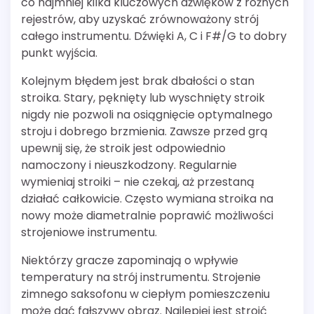
co najmniej kilka kluczowych dźwięków z różnych
rejestrów, aby uzyskać zrównoważony strój
całego instrumentu. Dźwięki A, C i F#/G to dobry
punkt wyjścia.
Kolejnym błędem jest brak dbałości o stan
stroika. Stary, pęknięty lub wyschnięty stroik
nigdy nie pozwoli na osiągnięcie optymalnego
stroju i dobrego brzmienia. Zawsze przed grą
upewnij się, że stroik jest odpowiednio
namoczony i nieuszkodzony. Regularnie
wymieniaj stroiki – nie czekaj, aż przestaną
działać całkowicie. Często wymiana stroika na
nowy może diametralnie poprawić możliwości
strojeniowe instrumentu.
Niektórzy gracze zapominają o wpływie
temperatury na strój instrumentu. Strojenie
zimnego saksofonu w ciepłym pomieszczeniu
może dać fałszywy obraz. Najlepiej jest stroić