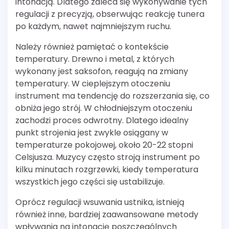
intonacją. Dlatego zaleca się wykonywanie tych
regulacji z precyzją, obserwując reakcję tunera
po każdym, nawet najmniejszym ruchu.
Należy również pamiętać o kontekście
temperatury. Drewno i metal, z których
wykonany jest saksofon, reagują na zmiany
temperatury. W cieplejszym otoczeniu
instrument ma tendencję do rozszerzania się, co
obniża jego strój. W chłodniejszym otoczeniu
zachodzi proces odwrotny. Dlatego idealny
punkt strojenia jest zwykle osiągany w
temperaturze pokojowej, około 20-22 stopni
Celsjusza. Muzycy często stroją instrument po
kilku minutach rozgrzewki, kiedy temperatura
wszystkich jego części się ustabilizuje.
Oprócz regulacji wsuwania ustnika, istnieją
również inne, bardziej zaawansowane metody
wpływania na intonację poszczególnych