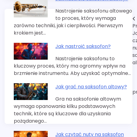
Nastrojenie saksofonu altowego
to proces, który wymaga
Nawigacja
zarówno techniki, jak i cierpliwości. Pierwszym
P
wpisu
krokiem jest…
J
c
Jak nastroić saksofon?
n
s
Nastrojenie saksofonu to
a
kluczowy proces, który ma ogromny wpływ na
brzmienie instrumentu. Aby uzyskać optymalne…
Jak grać na saksofon altowy?
p
Gra na saksofonie altowym
wymaga opanowania kilku podstawowych
technik, które są kluczowe dla uzyskania
pożądanego…
Jak czytać nuty na saksofon