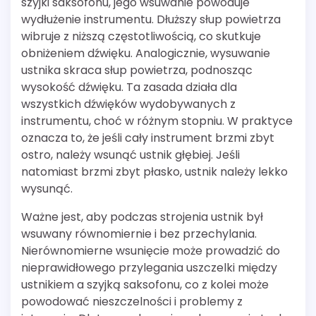
szyjki saksofonu, jego wsuwanie powoduje
wydłużenie instrumentu. Dłuższy słup powietrza
wibruje z niższą częstotliwością, co skutkuje
obniżeniem dźwięku. Analogicznie, wysuwanie
ustnika skraca słup powietrza, podnosząc
wysokość dźwięku. Ta zasada działa dla
wszystkich dźwięków wydobywanych z
instrumentu, choć w różnym stopniu. W praktyce
oznacza to, że jeśli cały instrument brzmi zbyt
ostro, należy wsunąć ustnik głębiej. Jeśli
natomiast brzmi zbyt płasko, ustnik należy lekko
wysunąć.
Ważne jest, aby podczas strojenia ustnik był
wsuwany równomiernie i bez przechylania.
Nierównomierne wsunięcie może prowadzić do
nieprawidłowego przylegania uszczelki między
ustnikiem a szyjką saksofonu, co z kolei może
powodować nieszczelności i problemy z