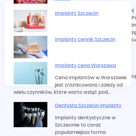
Nawigacja
Implanty Szczecin
P
wpisu
I
z
Implanty cennik Szczecin
Lu
Implanty cena Warszawa
o
Cena implantów w Warszawie
jest zróżnicowana i zależy od
wielu czynników, które warto wziąć pod…
Dentysta Szczecin implanty
Implanty dentystyczne w
Szczecinie to coraz
popularniejsza forma